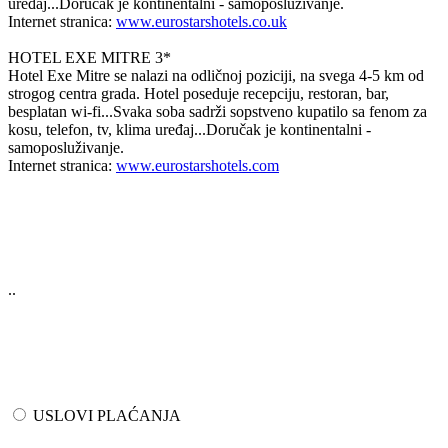
uređaj...Doručak je kontinentalni - samoposluživanje.
Internet stranica:
www.eurostarshotels.co.uk
HOTEL EXE MITRE 3*
Hotel Exe Mitre se nalazi na odličnoj poziciji, na svega 4-5 km od
strogog centra grada. Hotel poseduje recepciju, restoran, bar,
besplatan wi-fi...Svaka soba sadrži sopstveno kupatilo sa fenom za
kosu, telefon, tv, klima uređaj...Doručak je kontinentalni -
samoposluživanje.
Internet stranica:
www.eurostarshotels.com
..
USLOVI PLAĆANJA