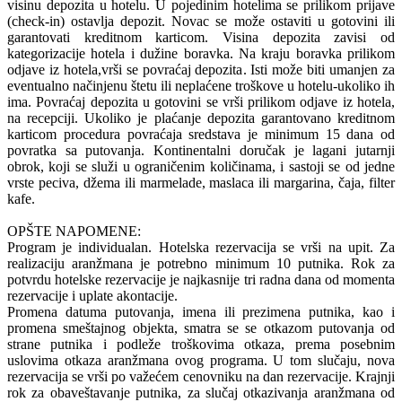
visinu depozita u hotelu. U pojedinim hotelima se prilikom prijave
(check-in) ostavlja depozit. Novac se može ostaviti u gotovini ili
garantovati kreditnom karticom. Visina depozita zavisi od
kategorizacije hotela i dužine boravka. Na kraju boravka prilikom
odjave iz hotela,vrši se povraćaj depozita. Isti može biti umanjen za
eventualno načinjenu štetu ili neplaćene troškove u hotelu-ukoliko ih
ima. Povraćaj depozita u gotovini se vrši prilikom odjave iz hotela,
na recepciji. Ukoliko je plaćanje depozita garantovano kreditnom
karticom procedura povraćaja sredstava je minimum 15 dana od
povratka sa putovanja. Kontinentalni doručak je lagani jutarnji
obrok, koji se služi u ograničenim količinama, i sastoji se od jedne
vrste peciva, džema ili marmelade, maslaca ili margarina, čaja, filter
kafe.
OPŠTE NAPOMENE:
Program je individualan. Hotelska rezervacija se vrši na upit. Za
realizaciju aranžmana je potrebno minimum 10 putnika. Rok za
potvrdu hotelske rezervacije je najkasnije tri radna dana od momenta
rezervacije i uplate akontacije.
Promena datuma putovanja, imena ili prezimena putnika, kao i
promena smeštajnog objekta, smatra se se otkazom putovanja od
strane putnika i podleže troškovima otkaza, prema posebnim
uslovima otkaza aranžmana ovog programa. U tom slučaju, nova
rezervacija se vrši po važećem cenovniku na dan rezervacije. Krajnji
rok za obaveštavanje putnika, za slučaj otkazivanja aranžmana od