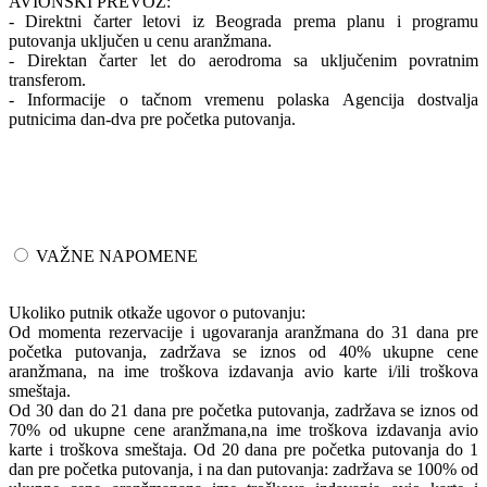
AVIONSKI PREVOZ:
- Direktni čarter letovi iz Beograda prema planu i programu
putovanja uključen u cenu aranžmana.
- Direktan čarter let do aerodroma sa uključenim povratnim
transferom.
- Informacije o tačnom vremenu polaska Agencija dostvalja
putnicima dan-dva pre početka putovanja.
VAŽNE NAPOMENE
Ukoliko putnik otkaže ugovor o putovanju:
Od momenta rezervacije i ugovaranja aranžmana do 31 dana pre
početka putovanja, zadržava se iznos od 40% ukupne cene
aranžmana, na ime troškova izdavanja avio karte i/ili troškova
smeštaja.
Od 30 dan do 21 dana pre početka putovanja, zadržava se iznos od
70% od ukupne cene aranžmana,na ime troškova izdavanja avio
karte i troškova smeštaja. Od 20 dana pre početka putovanja do 1
dan pre početka putovanja, i na dan putovanja: zadržava se 100% od