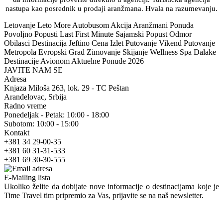
nastupa kao posrednik u prodaji aranžmana. Hvala na razumevanju.
Letovanje Leto More Autobusom Akcija Aranžmani Ponuda
Povoljno Popusti Last First Minute Sajamski Popust Odmor
Obilasci Destinacija Jeftino Cena Izlet Putovanje Vikend Putovanje
Metropola Evropski Grad Zimovanje Skijanje Wellness Spa Dalake
Destinacije Avionom Aktuelne Ponude 2026
JAVITE NAM SE
Adresa
Knjaza Miloša 263, lok. 29 - TC Peštan
Aranđelovac, Srbija
Radno vreme
Ponedeljak - Petak: 10:00 - 18:00
Subotom: 10:00 - 15:00
Kontakt
+381 34 29-00-35
+381 60 31-31-533
+381 69 30-30-555
E-Mailing lista
Ukoliko želite da dobijate nove informacije o destinacijama koje je
Time Travel tim pripremio za Vas, prijavite se na naš newsletter.