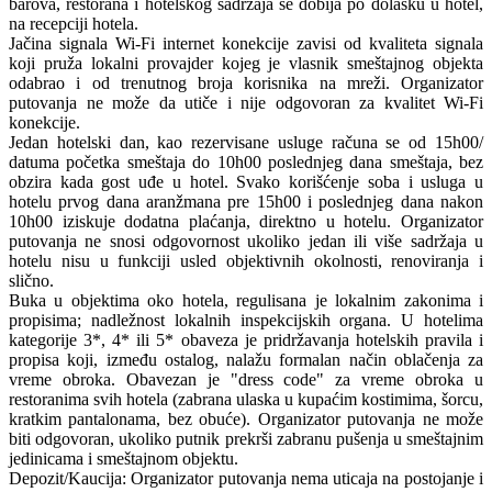
barova, restorana i hotelskog sadržaja se dobija po dolasku u hotel,
na recepciji hotela.
Jačina signala Wi-Fi internet konekcije zavisi od kvaliteta signala
koji pruža lokalni provajder kojeg je vlasnik smeštajnog objekta
odabrao i od trenutnog broja korisnika na mreži. Organizator
putovanja ne može da utiče i nije odgovoran za kvalitet Wi-Fi
konekcije.
Jedan hotelski dan, kao rezervisane usluge računa se od 15h00/
datuma početka smeštaja do 10h00 poslednjeg dana smeštaja, bez
obzira kada gost uđe u hotel. Svako korišćenje soba i usluga u
hotelu prvog dana aranžmana pre 15h00 i poslednjeg dana nakon
10h00 iziskuje dodatna plaćanja, direktno u hotelu. Organizator
putovanja ne snosi odgovornost ukoliko jedan ili više sadržaja u
hotelu nisu u funkciji usled objektivnih okolnosti, renoviranja i
slično.
Buka u objektima oko hotela, regulisana je lokalnim zakonima i
propisima; nadležnost lokalnih inspekcijskih organa. U hotelima
kategorije 3*, 4* ili 5* obaveza je pridržavanja hotelskih pravila i
propisa koji, između ostalog, nalažu formalan način oblačenja za
vreme obroka. Obavezan je "dress code" za vreme obroka u
restoranima svih hotela (zabrana ulaska u kupaćim kostimima, šorcu,
kratkim pantalonama, bez obuće). Organizator putovanja ne može
biti odgovoran, ukoliko putnik prekrši zabranu pušenja u smeštajnim
jedinicama i smeštajnom objektu.
Depozit/Kaucija: Organizator putovanja nema uticaja na postojanje i