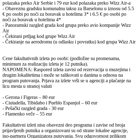
polazaka preko Air Serbie i 79 eur kod polazaka preko Wizz Air-a
- Obaveznu gradsku komunalnu taksu za Barselonu u iznosu od 5.5
€ po osobi po noći za boravak u hotelima 3* i 6.5 € po osobi po
noći za boravak u hotelima 4*
- Panoramski razgled grada kod grupa preko avio kompanije Wizz
Air
- Čekirani prtljag kod grupe Wizz Air
- Čekiranje na aerodromu (u odlasku i povratku) kod grupa Wizz Air
Cene fakultativnih izleta po osobi: (podložne su promenama,
minimum za realizaciju izleta je 12 putnika).
NAPOMENA: Raspored izleta zavisi od rezervacija u muzejima i
drugim lokalitetima i može se ralikovati u danima u odnosu na
program putovanja. Prjava za izlete vrši se u agenciji a plaćanje na
licu mesta u stranoj valuti
- Gerona i Figeras – 80 eur
- Ciutadella, Tibidabo i Pueblo Espanjol – 60 eur
- Pešački razgled grada - 30 eur
- Flamenko veče – 55 eur
Fakultativni izleti nisu obavezni deo programa i zavise od broja
prijavljenih putnika a organizovani su od strane lokalne agencije,
ino-partnera Organizatora putovanja. Svu odgovornost prilikom