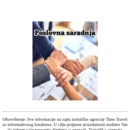
Obaveštenje: Sve informacije na sajtu turističke agencije Time Travel
su informativnog karaktera. U cilju potpune pouzdanosti molimo Vas
da informacije proverite direktno u agenciji. Turistička agencija