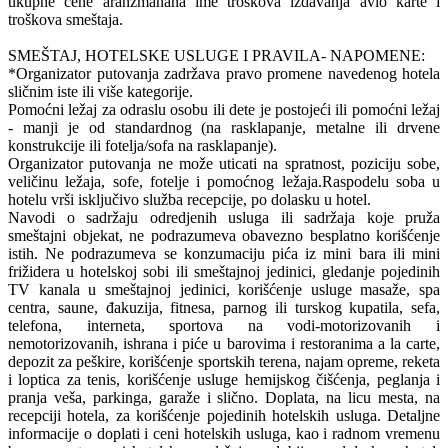
ukupne cene aranžmanana ime troškova izdavanja avio karte i
troškova smeštaja.
SMEŠTAJ, HOTELSKE USLUGE I PRAVILA- NAPOMENE:
*Organizator putovanja zadržava pravo promene navedenog hotela
sličnim iste ili više kategorije.
Pomoćni ležaj za odraslu osobu ili dete je postojeći ili pomoćni ležaj
- manji je od standardnog (na rasklapanje, metalne ili drvene
konstrukcije ili fotelja/sofa na rasklapanje).
Organizator putovanja ne može uticati na spratnost, poziciju sobe,
veličinu ležaja, sofe, fotelje i pomoćnog ležaja.Raspodelu soba u
hotelu vrši isključivo služba recepcije, po dolasku u hotel.
Navodi o sadržaju odredjenih usluga ili sadržaja koje pruža
smeštajni objekat, ne podrazumeva obavezno besplatno korišćenje
istih. Ne podrazumeva se konzumaciju pića iz mini bara ili mini
frižidera u hotelskoj sobi ili smeštajnoj jedinici, gledanje pojedinih
TV kanala u smeštajnoj jedinici, korišćenje usluge masaže, spa
centra, saune, đakuzija, fitnesa, parnog ili turskog kupatila, sefa,
telefona, interneta, sportova na vodi-motorizovanih i
nemotorizovanih, ishrana i piće u barovima i restoranima a la carte,
depozit za peškire, korišćenje sportskih terena, najam opreme, reketa
i loptica za tenis, korišćenje usluge hemijskog čišćenja, peglanja i
pranja veša, parkinga, garaže i slično. Doplata, na licu mesta, na
recepciji hotela, za korišćenje pojedinih hotelskih usluga. Detaljne
informacije o doplati i ceni hotelskih usluga, kao i radnom vremenu