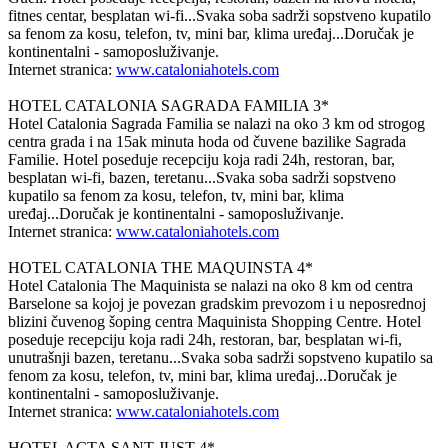
fitnes centar, besplatan wi-fi...Svaka soba sadrži sopstveno kupatilo
sa fenom za kosu, telefon, tv, mini bar, klima uređaj...Doručak je
kontinentalni - samoposluživanje.
Internet stranica:
www.cataloniahotels.com
HOTEL CATALONIA SAGRADA FAMILIA 3*
Hotel Catalonia Sagrada Familia se nalazi na oko 3 km od strogog
centra grada i na 15ak minuta hoda od čuvene bazilike Sagrada
Familie. Hotel poseduje recepciju koja radi 24h, restoran, bar,
besplatan wi-fi, bazen, teretanu...Svaka soba sadrži sopstveno
kupatilo sa fenom za kosu, telefon, tv, mini bar, klima
uređaj...Doručak je kontinentalni - samoposluživanje.
Internet stranica:
www.cataloniahotels.com
HOTEL CATALONIA THE MAQUINSTA 4*
Hotel Catalonia The Maquinista se nalazi na oko 8 km od centra
Barselone sa kojoj je povezan gradskim prevozom i u neposrednoj
blizini čuvenog šoping centra Maquinista Shopping Centre. Hotel
poseduje recepciju koja radi 24h, restoran, bar, besplatan wi-fi,
unutrašnji bazen, teretanu...Svaka soba sadrži sopstveno kupatilo sa
fenom za kosu, telefon, tv, mini bar, klima uređaj...Doručak je
kontinentalni - samoposluživanje.
Internet stranica:
www.cataloniahotels.com
HOTEL ACTA SANT JUST 4*