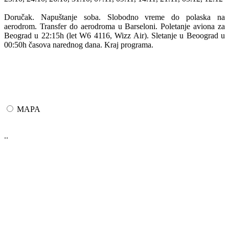
Doručak. Napuštanje soba. Slobodno vreme do polaska na
aerodrom. Transfer do aerodroma u Barseloni. Poletanje aviona za
Beograd u 22:15h (let W6 4116, Wizz Air). Sletanje u Beoograd u
00:50h časova narednog dana. Kraj programa.
MAPA
..