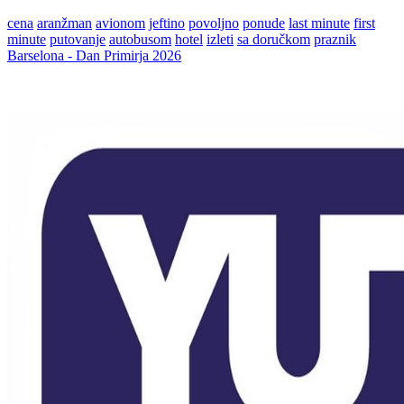
cena
aranžman
avionom
jeftino
povoljno
ponude
last minute
first
minute
putovanje
autobusom
hotel
izleti
sa doručkom
praznik
Barselona - Dan Primirja 2026