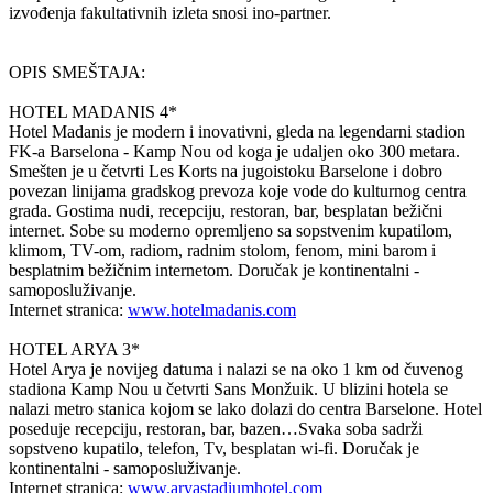
izvođenja fakultativnih izleta snosi ino-partner.
OPIS SMEŠTAJA:
HOTEL MADANIS 4*
Hotel Madanis je modern i inovativni, gleda na legendarni stadion
FK-a Barselona - Kamp Nou od koga je udaljen oko 300 metara.
Smešten je u četvrti Les Korts na jugoistoku Barselone i dobro
povezan linijama gradskog prevoza koje vode do kulturnog centra
grada. Gostima nudi, recepciju, restoran, bar, besplatan bežični
internet. Sobe su moderno opremljeno sa sopstvenim kupatilom,
klimom, TV-om, radiom, radnim stolom, fenom, mini barom i
besplatnim bežičnim internetom. Doručak je kontinentalni -
samoposluživanje.
Internet stranica:
www.hotelmadanis.com
HOTEL ARYA 3*
Hotel Arya je novijeg datuma i nalazi se na oko 1 km od čuvenog
stadiona Kamp Nou u četvrti Sans Monžuik. U blizini hotela se
nalazi metro stanica kojom se lako dolazi do centra Barselone. Hotel
poseduje recepciju, restoran, bar, bazen…Svaka soba sadrži
sopstveno kupatilo, telefon, Tv, besplatan wi-fi. Doručak je
kontinentalni - samoposluživanje.
Internet stranica:
www.aryastadiumhotel.com