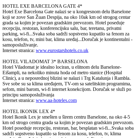
HOTEL EXE BARCELONA GATE 4*
Hotel Exe Barcelona Gate nalazi se u kongresnom delu Barselone
koji se zove San Žuan Despija, na oko 10ak km od strogog centar
grada sa kojim je povezan gradskim prevozom. Hotel poseduje
recepciju, restoran, konferencijsku salu, bar, teretanu, privatni
parking, wi-fi...Svaka soba sadrži sopstveno kupatilo sa fenom za
kosu, telefon, tv, mini bar, klima uređaj...Doručak je kontinentalni -
samoposluživanje.
Internet stranica:
www.eurostarshotels.co.uk
HOTEL VILADOMAT 3* BARSELONA
Hotel Viladomat je idealno lociran, u elitnom delu Barselone-
Eišampli, na nekoliko minuta hoda od metro stanice (Hospital
Clinic), a u neposrednoj blizini se nalazi i Trg Katalunja i Rambla.
Sve sobe su sa klima uređajem, TV-om sa satelitskim programima,
sefom, mini barom, wi-fi internet konekcijom. Doručak se služi po
principu samoposluživanja
Internet stranica:
www.aa-hoteles.com
HOTEL IKONIK LEX 4*
Hotel Ikonik Lex je smešten u širem centru Barselone, na oko 4-5
km od strogo centra grada sa kojim je povezan gradskim prevozom.
Hotel poseduje recepciju, restoran, bar, besplatan wi-fi...Svaka soba
sadrži sopstveno kupatilo sa fenom za kosu, telefon, tv, klima