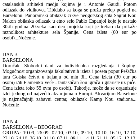
catalanskih arhitekti medju kojima je i Antonie Gaudi. Potom
odlazak do vidikovca Tibidabo sa koga se pruža prelep pogled na
Barselonu. Panoramski obilazak crkve neogotskog stila Sagrat Kor.
Nakon obilaska odlazak u etno selo Pablo Espanjol koje je nastalo
30-ih godina 20.veka kao deo projekta koji je trebao da prikaže
raznolikost arhitekture sela Španije. Cena izleta (60 eur po
osobi)...Noćenje.
DAN 3.
BARSELONA
Doručak. Slobodni dani za individualna razgledanja i šoping.
Mogućnost organizovanja fakultativnih izleta i poseta poput Pešačka
tura Gotska četvrt u trajanju od min 3h. Cena izleta (30 eur po
osobi) i/ili Flamenko veče - fantastičan šou igrača i gitariste uz piće.
Cena izleta (oko 55 evra po osobi). Takodje, može da se organizuje
izlet jednog od najvećih akvarijuma u Europi. Akvarijum Barselone
je najznačajniji zabavni centar, obilazak Kamp Nou stadiona...
Noćenje
DAN 4.
BARSELONA – BEOGRAD
GRUPA: 19.09, 26.09, 02.10, 03.10, 09.10, 10.10, 16.10, 17.10,
23.10, 24.10, 26.10, 31.10, 07.11, 09.11, 14.11, 21.11, 05.12, 12.12