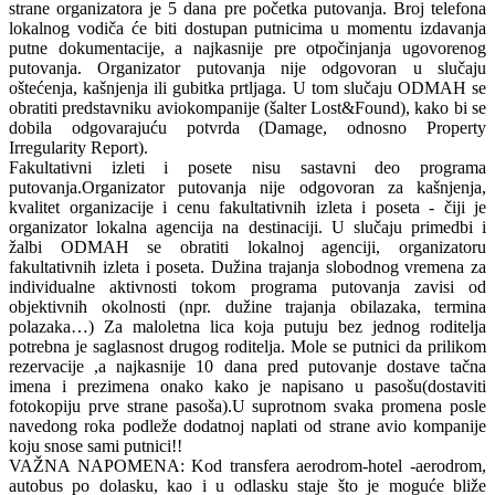
strane organizatora je 5 dana pre početka putovanja. Broj telefona
lokalnog vodiča će biti dostupan putnicima u momentu izdavanja
putne dokumentacije, a najkasnije pre otpočinjanja ugovorenog
putovanja. Organizator putovanja nije odgovoran u slučaju
oštećenja, kašnjenja ili gubitka prtljaga. U tom slučaju ODMAH se
obratiti predstavniku aviokompanije (šalter Lost&Found), kako bi se
dobila odgovarajuću potvrda (Damage, odnosno Property
Irregularity Report).
Fakultativni izleti i posete nisu sastavni deo programa
putovanja.Organizator putovanja nije odgovoran za kašnjenja,
kvalitet organizacije i cenu fakultativnih izleta i poseta - čiji je
organizator lokalna agencija na destinaciji. U slučaju primedbi i
žalbi ODMAH se obratiti lokalnoj agenciji, organizatoru
fakultativnih izleta i poseta. Dužina trajanja slobodnog vremena za
individualne aktivnosti tokom programa putovanja zavisi od
objektivnih okolnosti (npr. dužine trajanja obilazaka, termina
polazaka…) Za maloletna lica koja putuju bez jednog roditelja
potrebna je saglasnost drugog roditelja. Mole se putnici da prilikom
rezervacije ,a najkasnije 10 dana pred putovanje dostave tačna
imena i prezimena onako kako je napisano u pasošu(dostaviti
fotokopiju prve strane pasoša).U suprotnom svaka promena posle
navedong roka podleže dodatnoj naplati od strane avio kompanije
koju snose sami putnici!!
VAŽNA NAPOMENA: Kod transfera aerodrom-hotel -aerodrom,
autobus po dolasku, kao i u odlasku staje što je moguće bliže