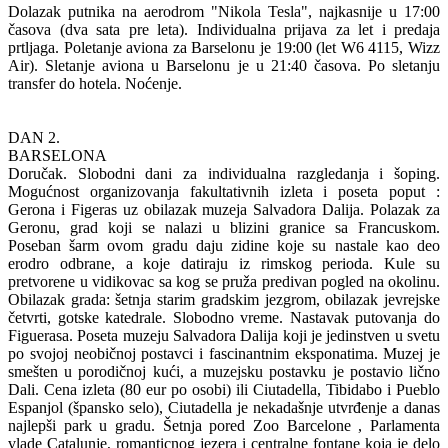
Dolazak putnika na aerodrom "Nikola Tesla", najkasnije u 17:00
časova (dva sata pre leta). Individualna prijava za let i predaja
prtljaga. Poletanje aviona za Barselonu je 19:00 (let W6 4115, Wizz
Air). Sletanje aviona u Barselonu je u 21:40 časova. Po sletanju
transfer do hotela. Noćenje.
DAN 2.
BARSELONA
Doručak. Slobodni dani za individualna razgledanja i šoping.
Mogućnost organizovanja fakultativnih izleta i poseta poput :
Gerona i Figeras uz obilazak muzeja Salvadora Dalija. Polazak za
Geronu, grad koji se nalazi u blizini granice sa Francuskom.
Poseban šarm ovom gradu daju zidine koje su nastale kao deo
erodro odbrane, a koje datiraju iz rimskog perioda. Kule su
pretvorene u vidikovac sa kog se pruža predivan pogled na okolinu.
Obilazak grada: šetnja starim gradskim jezgrom, obilazak jevrejske
četvrti, gotske katedrale. Slobodno vreme. Nastavak putovanja do
Figuerasa. Poseta muzeju Salvadora Dalija koji je jedinstven u svetu
po svojoj neobičnoj postavci i fascinantnim eksponatima. Muzej je
smešten u porodičnoj kući, a muzejsku postavku je postavio lično
Dali. Cena izleta (80 eur po osobi) ili Ciutadella, Tibidabo i Pueblo
Espanjol (špansko selo), Ciutadella je nekadašnje utvrđenje a danas
najlepši park u gradu. Šetnja pored Zoo Barcelone , Parlamenta
vlade Catalunje, romanticnog jezera i centralne fontane koja je delo