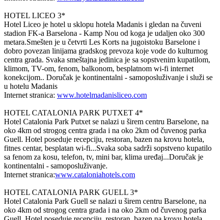
HOTEL LICEO 3*
Hotel Liceo je hotel u sklopu hotela Madanis i gledan na čuveni
stadion FK-a Barselona - Kamp Nou od koga je udaljen oko 300
metara.Smešten je u četvrti Les Korts na jugoistoku Barselone i
dobro povezan linijama gradskog prevoza koje vode do kulturnog
centra grada. Svaka smeštajna jedinica je sa sopstvenim kupatilom,
klimom, TV-om, fenom, balkonom, besplatnom wi-fi internet
konekcijom.. Doručak je kontinentalni - samoposluživanje i služi se
u hotelu Madanis
Internet stranica:
www.hotelmadanisliceo.com
HOTEL CATALONIA PARK PUTXET 4*
Hotel Catalonia Park Putxet se nalazi u širem centru Barselone, na
oko 4km od strogog centra grada i na oko 2km od čuvenog parka
Guell. Hotel poseduje recepciju, restoran, bazen na krovu hotela,
fitnes centar, besplatan wi-fi...Svaka soba sadrži sopstveno kupatilo
sa fenom za kosu, telefon, tv, mini bar, klima uređaj...Doručak je
kontinentalni - samoposluživanje.
Internet stranica:
www.cataloniahotels.com
HOTEL CATALONIA PARK GUELL 3*
Hotel Catalonia Park Guell se nalazi u širem centru Barselone, na
oko 4km od strogog centra grada i na oko 2km od čuvenog parka
Guell. Hotel poseduje recepciju, restoran, bazen na krovu hotela,