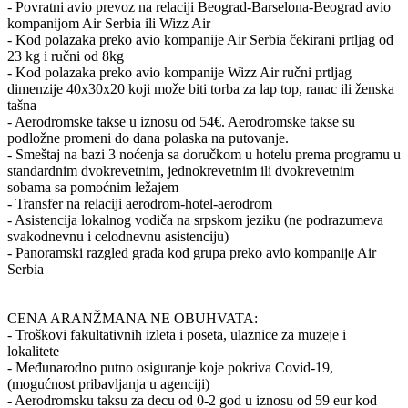
- Povratni avio prevoz na relaciji Beograd-Barselona-Beograd avio
kompanijom Air Serbia ili Wizz Air
- Kod polazaka preko avio kompanije Air Serbia čekirani prtljag od
23 kg i ručni od 8kg
- Kod polazaka preko avio kompanije Wizz Air ručni prtljag
dimenzije 40x30x20 koji može biti torba za lap top, ranac ili ženska
tašna
- Aerodromske takse u iznosu od 54€. Aerodromske takse su
podložne promeni do dana polaska na putovanje.
- Smeštaj na bazi 3 noćenja sa doručkom u hotelu prema programu u
standardnim dvokrevetnim, jednokrevetnim ili dvokrevetnim
sobama sa pomoćnim ležajem
- Transfer na relaciji aerodrom-hotel-aerodrom
- Asistencija lokalnog vodiča na srpskom jeziku (ne podrazumeva
svakodnevnu i celodnevnu asistenciju)
- Panoramski razgled grada kod grupa preko avio kompanije Air
Serbia
CENA ARANŽMANA NE OBUHVATA:
- Troškovi fakultativnih izleta i poseta, ulaznice za muzeje i
lokalitete
- Međunarodno putno osiguranje koje pokriva Covid-19,
(mogućnost pribavljanja u agenciji)
- Aerodromsku taksu za decu od 0-2 god u iznosu od 59 eur kod