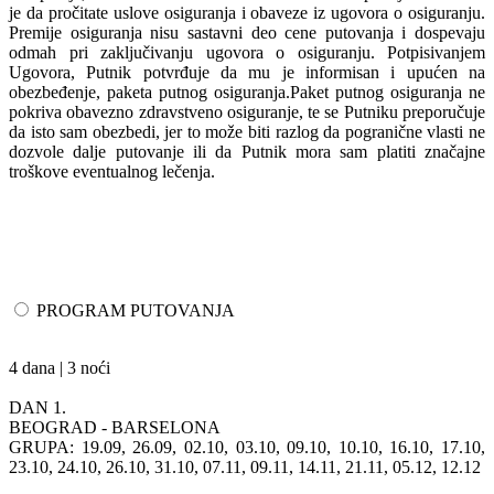
je da pročitate uslove osiguranja i obaveze iz ugovora o osiguranju.
Premije osiguranja nisu sastavni deo cene putovanja i dospevaju
odmah pri zaključivanju ugovora o osiguranju. Potpisivanjem
Ugovora, Putnik potvrđuje da mu je informisan i upućen na
obezbeđenje, paketa putnog osiguranja.Paket putnog osiguranja ne
pokriva obavezno zdravstveno osiguranje, te se Putniku preporučuje
da isto sam obezbedi, jer to može biti razlog da pogranične vlasti ne
dozvole dalje putovanje ili da Putnik mora sam platiti značajne
troškove eventualnog lečenja.
PROGRAM PUTOVANJA
4 dana | 3 noći
DAN 1.
BEOGRAD - BARSELONA
GRUPA: 19.09, 26.09, 02.10, 03.10, 09.10, 10.10, 16.10, 17.10,
23.10, 24.10, 26.10, 31.10, 07.11, 09.11, 14.11, 21.11, 05.12, 12.12