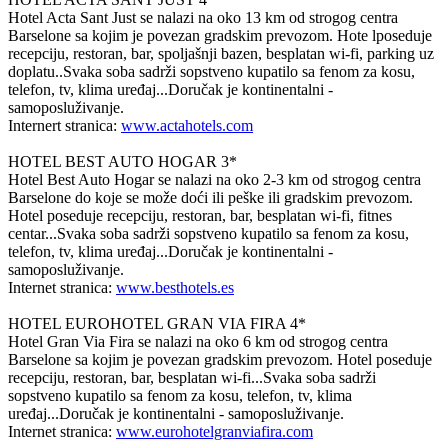
Hotel Acta Sant Just se nalazi na oko 13 km od strogog centra
Barselone sa kojim je povezan gradskim prevozom. Hote lposeduje
recepciju, restoran, bar, spoljašnji bazen, besplatan wi-fi, parking uz
doplatu..Svaka soba sadrži sopstveno kupatilo sa fenom za kosu,
telefon, tv, klima uređaj...Doručak je kontinentalni -
samoposluživanje.
Internert stranica:
www.actahotels.com
HOTEL BEST AUTO HOGAR 3*
Hotel Best Auto Hogar se nalazi na oko 2-3 km od strogog centra
Barselone do koje se može doći ili peške ili gradskim prevozom.
Hotel poseduje recepciju, restoran, bar, besplatan wi-fi, fitnes
centar...Svaka soba sadrži sopstveno kupatilo sa fenom za kosu,
telefon, tv, klima uređaj...Doručak je kontinentalni -
samoposluživanje.
Internet stranica:
www.besthotels.es
HOTEL EUROHOTEL GRAN VIA FIRA 4*
Hotel Gran Via Fira se nalazi na oko 6 km od strogog centra
Barselone sa kojim je povezan gradskim prevozom. Hotel poseduje
recepciju, restoran, bar, besplatan wi-fi...Svaka soba sadrži
sopstveno kupatilo sa fenom za kosu, telefon, tv, klima
uređaj...Doručak je kontinentalni - samoposluživanje.
Internet stranica:
www.eurohotelgranviafira.com