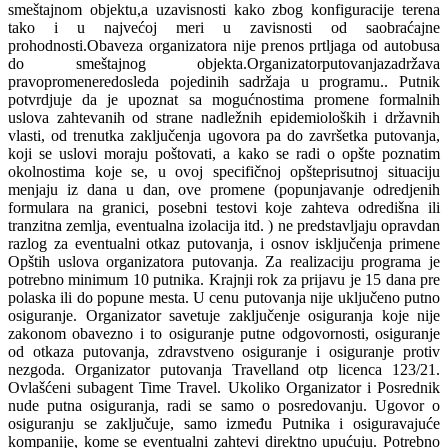
smeštajnom objektu,a uzavisnosti kako zbog konfiguracije terena
tako i u najvećoj meri u zavisnosti od saobraćajne
prohodnosti.Obaveza organizatora nije prenos prtljaga od autobusa
do smeštajnog objekta.Organizatorputovanjazadržava
pravopromeneredosleda pojedinih sadržaja u programu.. Putnik
potvrdjuje da je upoznat sa mogućnostima promene formalnih
uslova zahtevanih od strane nadležnih epidemioloških i državnih
vlasti, od trenutka zaključenja ugovora pa do završetka putovanja,
koji se uslovi moraju poštovati, a kako se radi o opšte poznatim
okolnostima koje se, u ovoj specifičnoj opšteprisutnoj situaciju
menjaju iz dana u dan, ove promene (popunjavanje odredjenih
formulara na granici, posebni testovi koje zahteva odredišna ili
tranzitna zemlja, eventualna izolacija itd. ) ne predstavljaju opravdan
razlog za eventualni otkaz putovanja, i osnov isključenja primene
Opštih uslova organizatora putovanja. Za realizaciju programa je
potrebno minimum 10 putnika. Krajnji rok za prijavu je 15 dana pre
polaska ili do popune mesta. U cenu putovanja nije uključeno putno
osiguranje. Organizator savetuje zaključenje osiguranja koje nije
zakonom obavezno i to osiguranje putne odgovornosti, osiguranje
od otkaza putovanja, zdravstveno osiguranje i osiguranje protiv
nezgoda. Organizator putovanja Travelland otp licenca 123/21.
Ovlašćeni subagent Time Travel. Ukoliko Organizator i Posrednik
nude putna osiguranja, radi se samo o posredovanju. Ugovor o
osiguranju se zaključuje, samo između Putnika i osiguravajuće
kompanije, kome se eventualni zahtevi direktno upućuju. Potrebno