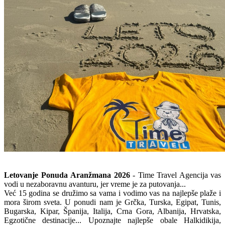
Letovanje Ponuda Aranžmana 2026
- Time Travel Agencija vas
vodi u nezaboravnu avanturu, jer vreme je za putovanja...
Već 15 godina se družimo sa vama i vodimo vas na najlepše plaže i
mora širom sveta. U ponudi nam je Grčka, Turska, Egipat, Tunis,
Bugarska, Kipar, Španija, Italija, Crna Gora, Albanija, Hrvatska,
Egzotične destinacije... Upoznajte najlepše obale Halkidikija,