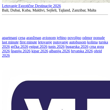
Letovanje Egzotične Destinacije 2026
Bali, Dubai, Kuba, Maldivi, Sejšeli, Tajland, Zanzibar, Malta
apartmani
cena
aranžman
avionom
jeftino
povoljno
odmor
ponude
last minute
first minute
letovanje
putovanje
autobusom
kolima
turska
2026
grčka 2026
egipat 2026
tunis 2026
bugarska 2026
crna gora
2026
španija 2026
kipar 2026
albanija 2026
hrvatska 2026
ohrid
2026