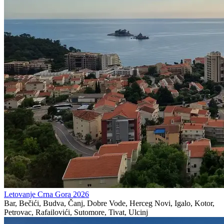
Letovanje Crna Gora 2026
Bar, Bečići, Budva, Čanj, Dobre Vode, Herceg Novi, Igalo, Kotor,
Petrovac, Rafailovići, Sutomore, Tivat, Ulcinj