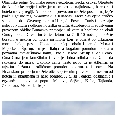
Olimpske regije, Solunske regije i egzotična Grčka ostrva. Otputujte
do Antalijske regije i uživajte u nekom od najluksuznijih resorta i
hotela u ovoj regiji. Autobuskim prevozom možete posetiti najlepše
plaže Egejske regije-Sarimsakli i Kušadasi. Neka vas opije afričko
sunce na obali Crvenog mora u Hurgadi. Posetite Tunis i upoznajte
njihovu kulturu i odličnu hoteslku uslugu. Autobusom ili sopstvenim
prevozom obiđite Bugarsko primorje i uživajte u hotelima na obali
Crnog mora. Direktnim čarter letom na 7 ili 10 noćenja možete
boraviti u nekom od hotela na Kipru koji je poznat po tirkiznom
moru i belom pesku. Upoznajte prelepu obalu Ljoret de Mar-a i
Majorke u Španiji. Tu je i Italija sa bogatom ponudom hotela u
poznatim letovalištima-Rimini, Lido di Jesolo, Sicilija i San Remo.
Crna Gora je u komšiluku i uvek je dobra odluka kada želite da
skoknete do mora. Ukoliko želite nešto novo tu je Albanija sa
rajskim plažama i odličnom ponudom apartmana i hotela. Na
Hrvatskom primorju možete otići sopstvenim prevozom u nekom od
hotela ili apartmana iz naše ponude. A tu su i daleke destinacije i
egzotočna putovanja poput: Maldiva, Sejšela, Kube, Tajlanda,
Zanzibara, Malte i Dubaija...