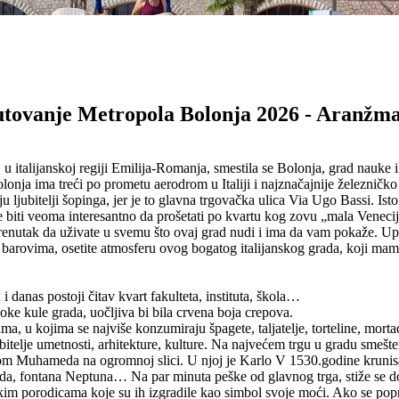
tovanje Metropola Bolonja 2026 - Aranžm
italijanskoj regiji Emilija-Romanja, smestila se Bolonja, grad nauke i na
onja ima treći po prometu aerodrom u Italiji i najznačajnije železničko
taju ljubitelji šopinga, jer je to glavna trgovačka ulica Via Ugo Bassi. I
 biti veoma interesantno da prošetati po kvartu kog zovu „mala Venecij
renutak da uživate u svemu što ovaj grad nudi i ima da vam pokaže. Upo
 barovima, osetite atmosferu ovog bogatog italijanskog grada, koji mam
 danas postoji čitav kvart fakulteta, instituta, škola…
oke kule grada, uočljiva bi bila crvena boja crepova.
ama, u kojima se najviše konzumiraju špagete, taljatelje, torteline, morta
bitelje umetnosti, arhitekture, kulture. Na najvećem trgu u gradu smešte
om Muhameda na ogromnoj slici. U njoj je Karlo V 1530.godine krunisa
ada, fontana Neptuna… Na par minuta peške od glavnog trga, stiže se do
im porodicama koje su ih izgradile kao simbol svoje moći. Ako se popne