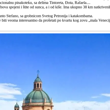
Nacionalnu pinakoteku, sa delima Tintoreta, Đota, Rafaela....
ubova spojeni i štite od sunca, a i od kiše. Ima ukupno 38 km natkrive
anto Stefano, sa grobnicom Svetog Petronija i katakombama.
biti veoma interesantno da prošetati po kvartu kog zovu „mala Venecija