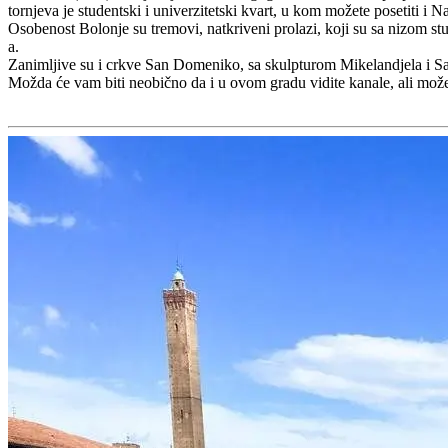
tornjeva je studentski i univerzitetski kvart, u kom možete posetiti i 
Osobenost Bolonje su tremovi, natkriveni prolazi, koji su sa nizom st
a.
Zanimljive su i crkve San Domeniko, sa skulpturom Mikelandjela i S
Možda će vam biti neobično da i u ovom gradu vidite kanale, ali može 