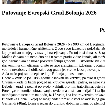
Putovanje Evropski Grad Bolonja 2026
Pu
Putovanje Evropski Grad Bolonja 2026
- Na 900 km od Beograda, u 
mortadele i harmonične arhitekture. Zbog svog izuzetnog položaja, Bol
koji je uticao na njegov razvoj i naseljavanje. Po toj trasi danas se še
Možda će vam biti neobično da i u ovom gradu vidite kanale, ali može
god, vreme vam ne može pokvariti šetnju gradom… iskoristite svaki t
skrivenim uskim ulicama, divite se lepo aranžiranim izlozima, bučnim
vodi u nezaboravni obilazak ovog grada jer vreme je za putovanja.
A da malo pojasnimo epitete koje Bolonja ponosno nosi:
Učena – ovde je još 1088.godine osnovan univerzitet, pa tako u gradu i
Crvena – kada bi bacili pogled na krovove zgrada i palata, sa neke vis
Debela – grad je poznat po svojoj kuhinji, brojnim tratorijama, osterij
Pored gastronomije i obrazovanja, ovde ima dosta „materijala“ i za lju
meridijanom ucrtanim na podu, iz 17.veka, i sa kontroverznim prikaz
Biblioteka Borsa u kojoj se mogu videti rimski ostaci nekadašnjeg gr
Garisendi (48m), tornjevi jedan do drugog, dobili su imena po plemićk