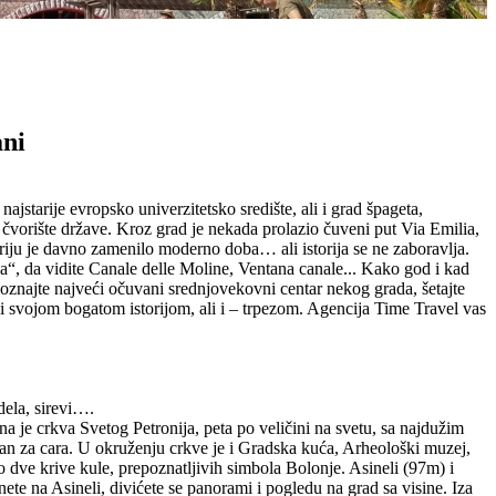
ani
jstarije evropsko univerzitetsko središte, ali i grad špageta,
 čvorište države. Kroz grad je nekada prolazio čuveni put Via Emilia,
storiju je davno zamenilo moderno doba… ali istorija se ne zaboravlja.
a“, da vidite Canale delle Moline, Ventana canale... Kako god i kad
znajte najveći očuvani srednjovekovni centar nekog grada, šetajte
i svojom bogatom istorijom, ali i – trpezom. Agencija Time Travel vas
dela, sirevi….
na je crkva Svetog Petronija, peta po veličini na svetu, sa najdužim
n za cara. U okruženju crkve je i Gradska kuća, Arheološki muzej,
 dve krive kule, prepoznatljivih simbola Bolonje. Asineli (97m) i
te na Asineli, divićete se panorami i pogledu na grad sa visine. Iza