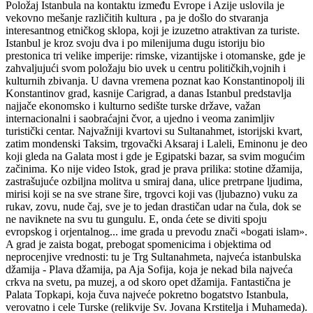
Položaj Istanbula na kontaktu između Evrope i Azije uslovila je
vekovno mešanje različitih kultura , pa je došlo do stvaranja
interesantnog etničkog sklopa, koji je izuzetno atraktivan za turiste.
Istanbul je kroz svoju dva i po milenijuma dugu istoriju bio
prestonica tri velike imperije: rimske, vizantijske i otomanske, gde je
zahvaljujući svom položaju bio uvek u centru političkih,vojnih i
kulturnih zbivanja. U davna vremena poznat kao Konstantinopolj ili
Konstantinov grad, kasnije Carigrad, a danas Istanbul predstavlja
najjače ekonomsko i kulturno sedište turske države, važan
internacionalni i saobraćajni čvor, a ujedno i veoma zanimljiv
turistički centar.
Najvažniji kvartovi su Sultanahmet, istorijski kvart,
zatim mondenski Taksim, trgovački Aksaraj i Laleli, Eminonu je deo
koji gleda na Galata most i gde je Egipatski bazar, sa svim mogućim
začinima. Ko nije video Istok, grad je prava prilika: stotine džamija,
zastrašujuće ozbiljna molitva u smiraj dana, ulice pretrpane ljudima,
mirisi koji se na sve strane šire, trgovci koji vas (ljubazno) vuku za
rukav, zovu, nude čaj, sve je to jedan drastičan udar na čula, dok se
ne naviknete na svu tu gungulu. E, onda ćete se diviti spoju
evropskog i orjentalnog... ime grada u prevodu znači «bogati islam».
A grad je zaista bogat, prebogat spomenicima i objektima od
neprocenjive vrednosti: tu je Trg Sultanahmeta, najveća istanbulska
džamija - Plava džamija, pa Aja Sofija, koja je nekad bila najveća
crkva na svetu, pa muzej, a od skoro opet džamija. Fantastična je
Palata Topkapi, koja čuva najveće pokretno bogatstvo Istanbula,
verovatno i cele Turske (relikvije Sv. Jovana Krstitelja i Muhameda).