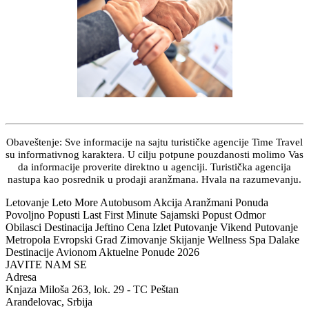
Obaveštenje: Sve informacije na sajtu turističke agencije Time Travel
su informativnog karaktera. U cilju potpune pouzdanosti molimo Vas
da informacije proverite direktno u agenciji. Turistička agencija
nastupa kao posrednik u prodaji aranžmana. Hvala na razumevanju.
Letovanje Leto More Autobusom Akcija Aranžmani Ponuda
Povoljno Popusti Last First Minute Sajamski Popust Odmor
Obilasci Destinacija Jeftino Cena Izlet Putovanje Vikend Putovanje
Metropola Evropski Grad Zimovanje Skijanje Wellness Spa Dalake
Destinacije Avionom Aktuelne Ponude 2026
JAVITE NAM SE
Adresa
Knjaza Miloša 263, lok. 29 - TC Peštan
Aranđelovac, Srbija