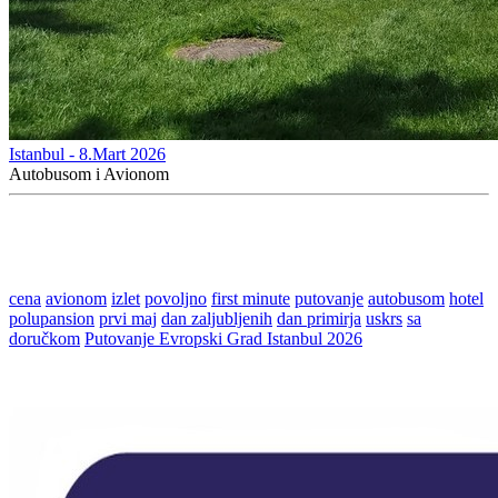
Istanbul - 8.Mart 2026
Autobusom i Avionom
cena
avionom
izlet
povoljno
first minute
putovanje
autobusom
hotel
polupansion
prvi maj
dan zaljubljenih
dan primirja
uskrs
sa
doručkom
Putovanje Evropski Grad Istanbul 2026