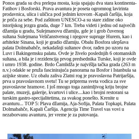
Ponos grada su dva prelepa mosta, koja spajaju dva stara kontinenta-
Fatihov i Bosforski. Prava avantura je poseta ogromnog lavirinta
prodavnica, ulica i uličica pod jednim krovom -Kapali čaršija, koja
je priča za sebe. Pod zaštitom UNESCO-a su stare zidine oko
istorijskog jezgra grada, duge 7 km. Treba videti i jednu od najvećih
džamija u gradu, Sulejmanovu džamiju, gde je i grob čuvenog
sultana Sulejmana Veličanstvenog i njegove supruge Hurem, kao i
arhitekte Sinana, koji je gradio džamiju. Obalu Bosfora ulepšava
palata Dolmabahče, nekadašnji sultanov dvor, rađen po uzoru na
Luvr i Bakingemsku palatu. Ovde je živelo poslednjih 6 otomanskih
sultana, a bila je i rezidencija prvog predsednika Turske, koji je ovde
i umro 1938. godine. Brdo Čamlidža je najvišlja tačka grada (263 m
n.v.) odakle se pruža fascinirajuća panorama na Bosfor i Istanbula sa
azijske strane. Uz obalu zaliva Zlatni rog je pravoslavna Patrijaršija,
prva u pravoslavnom svetu! Tu se priprema sveta vodica za sve
pravoslavne hramove. I još mnogo toga zanimljivog kriju brojne
palate, muzeji, galerije, kvartovi i ulice....kao i brojni restorani sa
turskim gastro-specijalitetima, za svakog ponešto. Krenite u
avanturu... TOP 5: Plava džamija, Aja-Sofija, Palata Topkapi, Palata
Dolmabahče, Kapali Čaršija.
Agencija Time Travel vas vovi u
nezaborvanu avanturu, jer vreme je za putovanja.