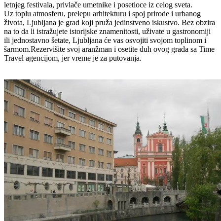
letnjeg festivala, privlače umetnike i posetioce iz celog sveta.
Uz toplu atmosferu, prelepu arhitekturu i spoj prirode i urbanog
života, Ljubljana je grad koji pruža jedinstveno iskustvo. Bez obzira
na to da li istražujete istorijske znamenitosti, uživate u gastronomiji
ili jednostavno šetate, Ljubljana će vas osvojiti svojom toplinom i
šarmom.Rezervišite svoj aranžman i osetite duh ovog grada sa Time
Travel agencijom, jer vreme je za putovanja.