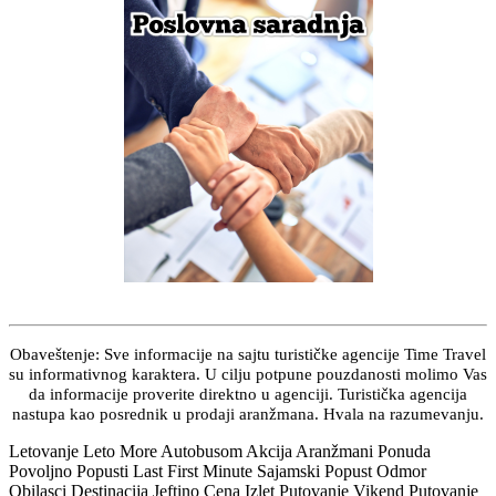
Obaveštenje: Sve informacije na sajtu turističke agencije Time Travel
su informativnog karaktera. U cilju potpune pouzdanosti molimo Vas
da informacije proverite direktno u agenciji. Turistička agencija
nastupa kao posrednik u prodaji aranžmana. Hvala na razumevanju.
Letovanje Leto More Autobusom Akcija Aranžmani Ponuda
Povoljno Popusti Last First Minute Sajamski Popust Odmor
Obilasci Destinacija Jeftino Cena Izlet Putovanje Vikend Putovanje