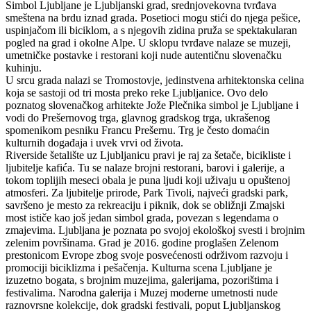
Simbol Ljubljane je Ljubljanski grad, srednjovekovna tvrđava
smeštena na brdu iznad grada. Posetioci mogu stići do njega pešice,
uspinjačom ili biciklom, a s njegovih zidina pruža se spektakularan
pogled na grad i okolne Alpe. U sklopu tvrđave nalaze se muzeji,
umetničke postavke i restorani koji nude autentičnu slovenačku
kuhinju.
U srcu grada nalazi se Tromostovje, jedinstvena arhitektonska celina
koja se sastoji od tri mosta preko reke Ljubljanice. Ovo delo
poznatog slovenačkog arhitekte Jože Plečnika simbol je Ljubljane i
vodi do Prešernovog trga, glavnog gradskog trga, ukrašenog
spomenikom pesniku Francu Prešernu. Trg je često domaćin
kulturnih događaja i uvek vrvi od života.
Riverside šetalište uz Ljubljanicu pravi je raj za šetače, bicikliste i
ljubitelje kafića. Tu se nalaze brojni restorani, barovi i galerije, a
tokom toplijih meseci obala je puna ljudi koji uživaju u opuštenoj
atmosferi. Za ljubitelje prirode, Park Tivoli, najveći gradski park,
savršeno je mesto za rekreaciju i piknik, dok se obližnji Zmajski
most ističe kao još jedan simbol grada, povezan s legendama o
zmajevima. Ljubljana je poznata po svojoj ekološkoj svesti i brojnim
zelenim površinama. Grad je 2016. godine proglašen Zelenom
prestonicom Evrope zbog svoje posvećenosti održivom razvoju i
promociji biciklizma i pešačenja. Kulturna scena Ljubljane je
izuzetno bogata, s brojnim muzejima, galerijama, pozorištima i
festivalima. Narodna galerija i Muzej moderne umetnosti nude
raznovrsne kolekcije, dok gradski festivali, poput Ljubljanskog