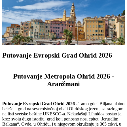
Putovanje Evropski Grad Ohrid 2026
Putovanje Metropola Ohrid 2026 -
Aranžmani
Putovanje Evropski Grad Ohrid 2026
- Tamo gde “Biljana platno
beleše ...grad na severoistočnoj obali Ohridskog jezera, sa razlogom
na listi svetske baštine UNESCO-a. Nekadašnji Lihnidos postao je,
kroz svoju dugu istoriju, grad koji ponosno nosi epitet „Jerusalim
Balkana“. Ovde, u Ohridu, i u njegovom okruženju je 365 crkvi, u