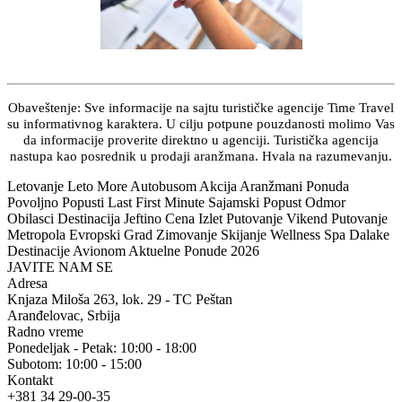
Obaveštenje: Sve informacije na sajtu turističke agencije Time Travel
su informativnog karaktera. U cilju potpune pouzdanosti molimo Vas
da informacije proverite direktno u agenciji. Turistička agencija
nastupa kao posrednik u prodaji aranžmana. Hvala na razumevanju.
Letovanje Leto More Autobusom Akcija Aranžmani Ponuda
Povoljno Popusti Last First Minute Sajamski Popust Odmor
Obilasci Destinacija Jeftino Cena Izlet Putovanje Vikend Putovanje
Metropola Evropski Grad Zimovanje Skijanje Wellness Spa Dalake
Destinacije Avionom Aktuelne Ponude 2026
JAVITE NAM SE
Adresa
Knjaza Miloša 263, lok. 29 - TC Peštan
Aranđelovac, Srbija
Radno vreme
Ponedeljak - Petak: 10:00 - 18:00
Subotom: 10:00 - 15:00
Kontakt
+381 34 29-00-35