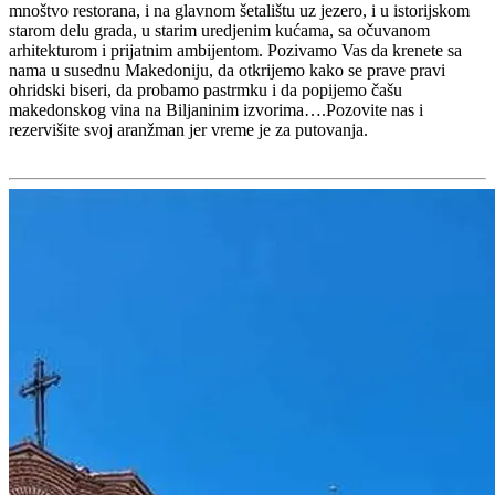
mnoštvo restorana, i na glavnom šetalištu uz jezero, i u istorijskom
starom delu grada, u starim uredjenim kućama, sa očuvanom
arhitekturom i prijatnim ambijentom. Pozivamo Vas da krenete sa
nama u susednu Makedoniju, da otkrijemo kako se prave pravi
ohridski biseri, da probamo pastrmku i da popijemo čašu
makedonskog vina na Biljaninim izvorima….Pozovite nas i
rezervišite svoj aranžman jer vreme je za putovanja.