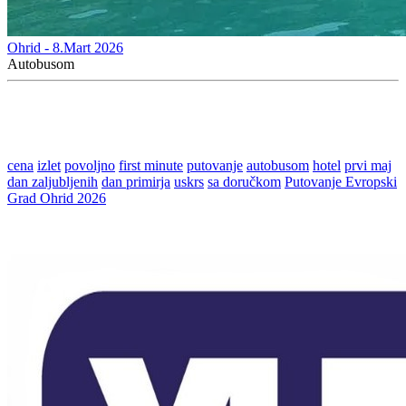
Ohrid - 8.Mart 2026
Autobusom
cena
izlet
povoljno
first minute
putovanje
autobusom
hotel
prvi maj
dan zaljubljenih
dan primirja
uskrs
sa doručkom
Putovanje Evropski
Grad Ohrid 2026