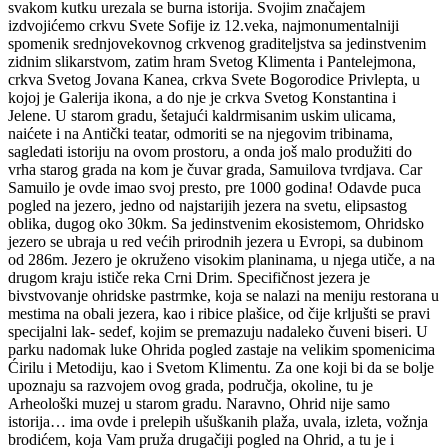
svakom kutku urezala se burna istorija. Svojim značajem
izdvojićemo crkvu Svete Sofije iz 12.veka, najmonumentalniji
spomenik srednjovekovnog crkvenog graditeljstva sa jedinstvenim
zidnim slikarstvom, zatim hram Svetog Klimenta i Pantelejmona,
crkva Svetog Jovana Kanea, crkva Svete Bogorodice Privlepta, u
kojoj je Galerija ikona, a do nje je crkva Svetog Konstantina i
Jelene. U starom gradu, šetajući kaldrmisanim uskim ulicama,
naićete i na Antički teatar, odmoriti se na njegovim tribinama,
sagledati istoriju na ovom prostoru, a onda još malo produžiti do
vrha starog grada na kom je čuvar grada, Samuilova tvrdjava. Car
Samuilo je ovde imao svoj presto, pre 1000 godina! Odavde puca
pogled na jezero, jedno od najstarijih jezera na svetu, elipsastog
oblika, dugog oko 30km. Sa jedinstvenim ekosistemom, Ohridsko
jezero se ubraja u red većih prirodnih jezera u Evropi, sa dubinom
od 286m. Jezero je okruženo visokim planinama, u njega utiče, a na
drugom kraju ističe reka Crni Drim. Specifičnost jezera je
bivstvovanje ohridske pastrmke, koja se nalazi na meniju restorana u
mestima na obali jezera, kao i ribice plašice, od čije krljušti se pravi
specijalni lak- sedef, kojim se premazuju nadaleko čuveni biseri. U
parku nadomak luke Ohrida pogled zastaje na velikim spomenicima
Ćirilu i Metodiju, kao i Svetom Klimentu. Za one koji bi da se bolje
upoznaju sa razvojem ovog grada, područja, okoline, tu je
Arheološki muzej u starom gradu. Naravno, Ohrid nije samo
istorija… ima ovde i prelepih ušuškanih plaža, uvala, izleta, vožnja
brodićem, koja Vam pruža drugačiji pogled na Ohrid, a tu je i