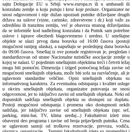
sajtu Delegacije EU u Srbiji www.europa.rs ili u ambasadi ili
konzulatu zemlje u koju putuju i kroz koje prolaze. Organizator ne
snosi odgovornost i nije dužan upoznati putnike državljane drugih
država na uslove (vizne, carinske, zdravstvene i dr.) koji važe za
odredišnu ili tranzitnu zemlju, već je obaveza stranog državljanina
da se informiše kod nadležnog konzulata i da Putnik sam potrebne
uslove i isprave obezbedi blagovremeno i uredno. U smeštajne
objekte se ulazi prvog dana boravka od 16:00 časova (postoji
mogućnost ranijeg ulaska), a napuštaju se poslednjeg dana boravka
do 09:00 časova. Smeštaj iz ove ponude registrovan je, pregledan i
standardizovan od strane Nacionalne turističke asocijacije zemlje u
kojoj se nalazi. U pojedinim smeštajnim objektima treći i četvrti ležaj
mogu biti pomoćni. Dimenzija i izlged pomoćnog ležaja zavise od
mogućnosti smeštajnih objekata, može biti sofa na razvlačenje, ali je
uglavnom standardne veličine. Opisi smeštajnih objekata su
informativnog karaktera. Za eventualna odstupanja i kvalitet usluge
u okviru smeštajnih objekata, organizator putovanja ne snosi
odgovornost, jer to isključivo zavisi od smeštajnih objekata. Neki od
dopunskih sadržaja smeštajnih objekta su dostupni uz doplatu.
Postoji mogućnost odstupanja i promena oko dostupnosti nekih
sadržaja, jer isključivo zavise od smeštajnih objekata (npr. sef,
parking, mini-bar, TV, klima uređaj...) Fakultativni izleti nisu
obavezni deo programa i zavise od broja prijavljenih putnika. Cena
se uglavnom sastoji od troškova rezervacije, prevoza, vodiča,
ulaznica, organizacije... Termini fakultativnih izleta su promenljivi i