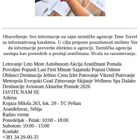
Obaveštenje: Sve informacije na sajtu turističke agencije Time Travel
su informativnog karaktera. U cilju potpune pouzdanosti molimo Vas
da informacije proverite direktno u agenciji. Turistička agencija
nastupa kao posrednik u prodaji aranžmana. Hvala na razumevanju.
Letovanje Leto More Autobusom Akcija Aranžmani Ponuda
Povoljno Popusti Last First Minute Sajamski Popust Odmor
Obilasci Destinacija Jeftino Cena Izlet Putovanje Vikend Putovanje
Metropola Evropski Grad Zimovanje Skijanje Wellness Spa Dalake
Destinacije Avionom Aktuelne Ponude 2026
JAVITE NAM SE
Adresa
Knjaza Miloša 263, lok. 29 - TC Peštan
Aranđelovac, Srbija
Radno vreme
Ponedeljak - Petak: 10:00 - 18:00
Subotom: 10:00 - 15:00
Kontakt
+381 34 29-00-35