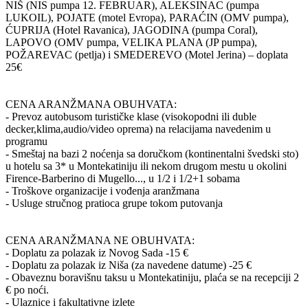
NIŠ (NIS pumpa 12. FEBRUAR), ALEKSINAC (pumpa
LUKOIL), POJATE (motel Evropa), PARAĆIN (OMV pumpa),
ĆUPRIJA (Hotel Ravanica), JAGODINA (pumpa Coral),
LAPOVO (OMV pumpa, VELIKA PLANA (JP pumpa),
POŽAREVAC (petlja) i SMEDEREVO (Motel Jerina) – doplata
25€
CENA ARANŽMANA OBUHVATA:
- Prevoz autobusom turističke klase (visokopodni ili duble
decker,klima,audio/video oprema) na relacijama navedenim u
programu
- Smeštaj na bazi 2 noćenja sa doručkom (kontinentalni švedski sto)
u hotelu sa 3* u Montekatiniju ili nekom drugom mestu u okolini
Firence-Barberino di Mugello..., u 1/2 i 1/2+1 sobama
- Troškove organizacije i vođenja aranžmana
- Usluge stručnog pratioca grupe tokom putovanja
CENA ARANŽMANA NE OBUHVATA:
- Doplatu za polazak iz Novog Sada -15 €
- Doplatu za polazak iz Niša (za navedene datume) -25 €
- Obaveznu boravišnu taksu u Montekatiniju, plaća se na recepciji 2
€ po noći.
- Ulaznice i fakultativne izlete