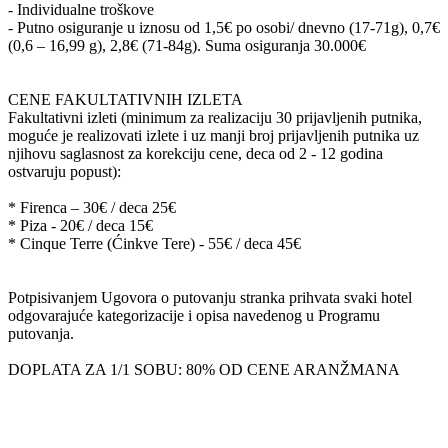
- Individualne troškove
- Putno osiguranje u iznosu od 1,5€ po osobi/ dnevno (17-71g), 0,7€
(0,6 – 16,99 g), 2,8€ (71-84g). Suma osiguranja 30.000€
CENE FAKULTATIVNIH IZLETA
Fakultativni izleti (minimum za realizaciju 30 prijavljenih putnika,
moguće je realizovati izlete i uz manji broj prijavljenih putnika uz
njihovu saglasnost za korekciju cene, deca od 2 - 12 godina
ostvaruju popust):
* Firenca – 30€ / deca 25€
* Piza - 20€ / deca 15€
* Cinque Terre (Ćinkve Tere) - 55€ / deca 45€
Potpisivanjem Ugovora o putovanju stranka prihvata svaki hotel
odgovarajuće kategorizacije i opisa navedenog u Programu
putovanja.
DOPLATA ZA 1/1 SOBU: 80% OD CENE ARANŽMANA