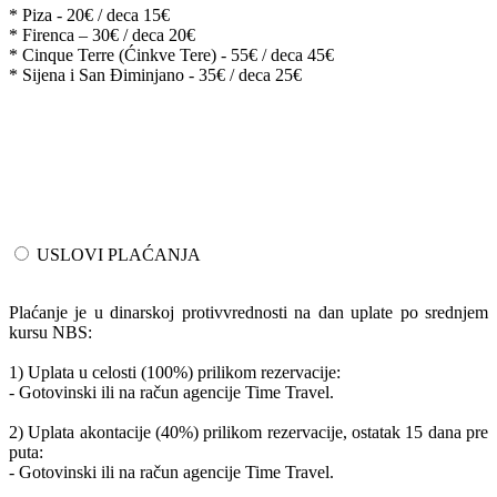
* Piza - 20€ / deca 15€
* Firenca – 30€ / deca 20€
* Cinque Terre (Ćinkve Tere) - 55€ / deca 45€
* Sijena i San Điminjano - 35€ / deca 25€
USLOVI PLAĆANJA
Plaćanje je u dinarskoj protivvrednosti na dan uplate po srednjem
kursu NBS:
1) Uplata u celosti (100%) prilikom rezervacije:
- Gotovinski ili na račun agencije Time Travel.
2) Uplata akontacije (40%) prilikom rezervacije, ostatak 15 dana pre
puta:
- Gotovinski ili na račun agencije Time Travel.