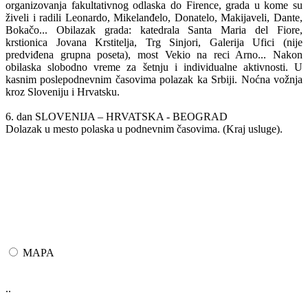
organizovanja fakultativnog odlaska do Firence, grada u kome su
živeli i radili Leonardo, Mikelanđelo, Donatelo, Makijaveli, Dante,
Bokačo... Obilazak grada: katedrala Santa Maria del Fiore,
krstionica Jovana Krstitelja, Trg Sinjori, Galerija Ufici (nije
predviđena grupna poseta), most Vekio na reci Arno... Nakon
obilaska slobodno vreme za šetnju i individualne aktivnosti. U
kasnim poslepodnevnim časovima polazak ka Srbiji. Noćna vožnja
kroz Sloveniju i Hrvatsku.
6. dan SLOVENIJA – HRVATSKA - BEOGRAD
Dolazak u mesto polaska u podnevnim časovima. (Kraj usluge).
MAPA
..