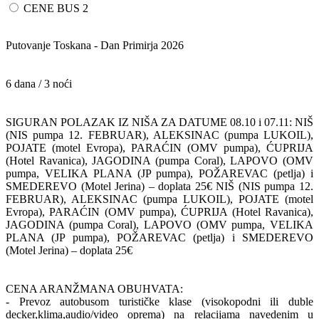
CENE BUS 2
Putovanje Toskana - Dan Primirja 2026
6 dana / 3 noći
SIGURAN POLAZAK IZ NIŠA ZA DATUME 08.10 i 07.11: NIŠ
(NIS pumpa 12. FEBRUAR), ALEKSINAC (pumpa LUKOIL),
POJATE (motel Evropa), PARAĆIN (OMV pumpa), ĆUPRIJA
(Hotel Ravanica), JAGODINA (pumpa Coral), LAPOVO (OMV
pumpa, VELIKA PLANA (JP pumpa), POŽAREVAC (petlja) i
SMEDEREVO (Motel Jerina) – doplata 25€ NIŠ (NIS pumpa 12.
FEBRUAR), ALEKSINAC (pumpa LUKOIL), POJATE (motel
Evropa), PARAĆIN (OMV pumpa), ĆUPRIJA (Hotel Ravanica),
JAGODINA (pumpa Coral), LAPOVO (OMV pumpa, VELIKA
PLANA (JP pumpa), POŽAREVAC (petlja) i SMEDEREVO
(Motel Jerina) – doplata 25€
CENA ARANŽMANA OBUHVATA:
- Prevoz autobusom turističke klase (visokopodni ili duble
decker,klima,audio/video oprema) na relacijama navedenim u