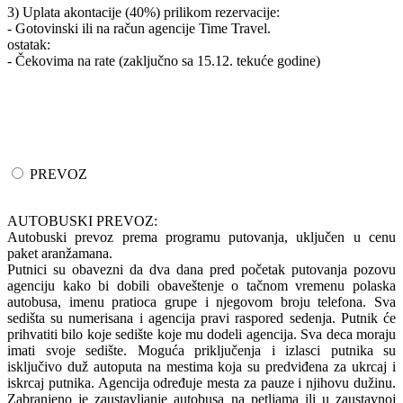
3) Uplata akontacije (40%) prilikom rezervacije:
- Gotovinski ili na račun agencije Time Travel.
ostatak:
- Čekovima na rate (zaključno sa 15.12. tekuće godine)
PREVOZ
AUTOBUSKI PREVOZ:
Autobuski prevoz prema programu putovanja, uključen u cenu
paket aranžamana.
Putnici su obavezni da dva dana pred početak putovanja pozovu
agenciju kako bi dobili obaveštenje o tačnom vremenu polaska
autobusa, imenu pratioca grupe i njegovom broju telefona. Sva
sedišta su numerisana i agencija pravi raspored sedenja. Putnik će
prihvatiti bilo koje sedište koje mu dodeli agencija. Sva deca moraju
imati svoje sedište. Moguća priključenja i izlasci putnika su
isključivo duž autoputa na mestima koja su predviđena za ukrcaj i
iskrcaj putnika. Agencija određuje mesta za pauze i njihovu dužinu.
Zabranjeno je zaustavljanje autobusa na petljama ili u zaustavnoj