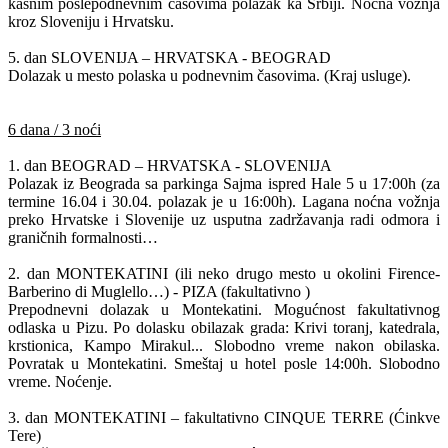
kasnim poslepodnevnim časovima polazak ka Srbiji. Noćna vožnja
kroz Sloveniju i Hrvatsku.
5. dan SLOVENIJA – HRVATSKA - BEOGRAD
Dolazak u mesto polaska u podnevnim časovima. (Kraj usluge).
6 dana / 3 noći
1. dan BEOGRAD – HRVATSKA - SLOVENIJA
Polazak iz Beograda sa parkinga Sajma ispred Hale 5 u 17:00h (za
termine 16.04 i 30.04. polazak je u 16:00h). Lagana noćna vožnja
preko Hrvatske i Slovenije uz usputna zadržavanja radi odmora i
graničnih formalnosti…
2. dan MONTEKATINI (ili neko drugo mesto u okolini Firence-
Barberino di Muglello…) - PIZA (fakultativno )
Prepodnevni dolazak u Montekatini. Mogućnost fakultativnog
odlaska u Pizu. Po dolasku obilazak grada: Krivi toranj, katedrala,
krstionica, Kampo Mirakul... Slobodno vreme nakon obilaska.
Povratak u Montekatini. Smeštaj u hotel posle 14:00h. Slobodno
vreme. Noćenje.
3. dan MONTEKATINI – fakultativno CINQUE TERRE (Ćinkve
Tere)