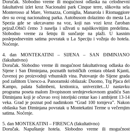
Doručak. Slobodno vreme ili mogućnost odlaska na celodnevni
fakultativni izlet kroz Nacionalni park Cinque terre, slikovita sela
Monterosso al Mare, Vernazza, Corniglia, Manarola i Riomaggiore
deo su ovog nacionalnog parka. Autobusom dolazimo do mesta La
Spezia gde se ukrcavamo na voz, koji nas vozi kroz čaroban
pejzaž.Obići ćemo 3 naselja i uživati u najslikovitijim predelima.
Slobodno vreme za šetnju ili sunčanje na plaži. U kasnim
poslepodnevnim satima povratak u La Speciju i vožnja do hotela.
Noćenje.
4. dan MONTEKATINI – SIJENA – SAN ĐIMINJANO
(fakultativno)
Doručak. Slobodno vreme ili mogućnost fakultativnog odlaska do
Sijene i San Điminjana, poznatih turističkih centara oblasti Kjanti,
čuvenoj po proizvodnji vrhunskih vina. Putovanje do Sijene grada
pod zaštitom Unesco-a. Panoramski obilazak: Duomo, Trg Pjaca del
Kampo, palata Salimbeni, krstionica, univerzitet...U nastavku
programa poseta malom živopisnom srednjevekovnom gradiću San
Điminjanu koji je očuvao svoj istorijski centar kao i ambijent 13-14
veka. Grad je poznat pod nadimkom “Grad 100 tornjeva”. Nakon
obilaska San Điminjana povratak u Montekatini Terme u večernjim
satima. Noćenje.
5. dan MONTEKATINI – FIRENCA (fakultativno)
Doručak. Napuštanje hotela. Slobodno vreme ili mogućnost