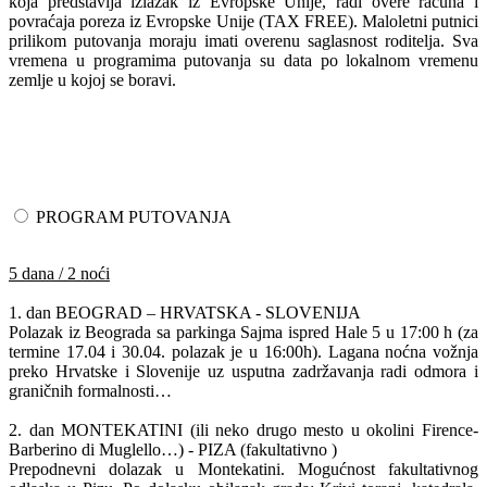
koja predstavlja izlazak iz Evropske Unije, radi overe računa i
povraćaja poreza iz Evropske Unije (TAX FREE). Maloletni putnici
prilikom putovanja moraju imati overenu saglasnost roditelja. Sva
vremena u programima putovanja su data po lokalnom vremenu
zemlje u kojoj se boravi.
PROGRAM PUTOVANJA
5 dana / 2 noći
1. dan BEOGRAD – HRVATSKA - SLOVENIJA
Polazak iz Beograda sa parkinga Sajma ispred Hale 5 u 17:00 h (za
termine 17.04 i 30.04. polazak je u 16:00h). Lagana noćna vožnja
preko Hrvatske i Slovenije uz usputna zadržavanja radi odmora i
graničnih formalnosti…
2. dan MONTEKATINI (ili neko drugo mesto u okolini Firence-
Barberino di Muglello…) - PIZA (fakultativno )
Prepodnevni dolazak u Montekatini. Mogućnost fakultativnog