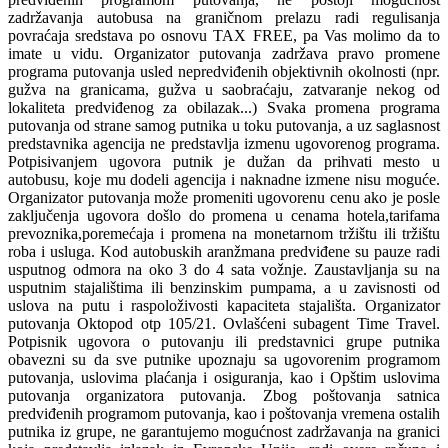
zadržavanja autobusa na graničnom prelazu radi regulisanja
povraćaja sredstava po osnovu TAX FREE, pa Vas molimo da to
imate u vidu. Organizator putovanja zadržava pravo promene
programa putovanja usled nepredviđenih objektivnih okolnosti (npr.
gužva na granicama, gužva u saobraćaju, zatvaranje nekog od
lokaliteta predviđenog za obilazak...) Svaka promena programa
putovanja od strane samog putnika u toku putovanja, a uz saglasnost
predstavnika agencija ne predstavlja izmenu ugovorenog programa.
Potpisivanjem ugovora putnik je dužan da prihvati mesto u
autobusu, koje mu dodeli agencija i naknadne izmene nisu moguće.
Organizator putovanja može promeniti ugovorenu cenu ako je posle
zaključenja ugovora došlo do promena u cenama hotela,tarifama
prevoznika,poremećaja i promena na monetarnom tržištu ili tržištu
roba i usluga. Kod autobuskih aranžmana predviđene su pauze radi
usputnog odmora na oko 3 do 4 sata vožnje. Zaustavljanja su na
usputnim stajalištima ili benzinskim pumpama, a u zavisnosti od
uslova na putu i raspoloživosti kapaciteta stajališta. Organizator
putovanja Oktopod otp 105/21. Ovlašćeni subagent Time Travel.
Potpisnik ugovora o putovanju ili predstavnici grupe putnika
obavezni su da sve putnike upoznaju sa ugovorenim programom
putovanja, uslovima plaćanja i osiguranja, kao i Opštim uslovima
putovanja organizatora putovanja. Zbog poštovanja satnica
predviđenih programom putovanja, kao i poštovanja vremena ostalih
putnika iz grupe, ne garantujemo mogućnost zadržavanja na granici