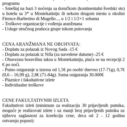
programu
- Smeštaj na bazi 3 noćenja sa doručkom (kontinentalni švedski sto)
u hotelu sa 3* u Montekatiniju ili nekom drugom mestu u okolini
Firence-Barberino di Mugello..., u 1/2 i 1/2+1 sobama
- Troškove organizacije i vođenja aranžmana
- Usluge stručnog pratioca grupe tokom putovanja
CENA ARANŽMANA NE OBUHVATA:
- Doplatu za polazak iz Novog Sada -15 €
- Doplatu za polazak iz Niša (za navedene datume) -25 €
- Obaveznu boravišnu taksu u Montekatiniju, plaća se na recepciji 2
€ po noći.
- Putno osiguranje u iznosu od 1,5€ po osobi/ dnevno (17-71g), 0,7€
(0,6 – 16,99 g), 2,8€ (71-84g). Suma osiguranja 30.000€
- Plaznice i fakultativne izlete
- Individualne troškove
CENE FAKULTATIVNIH IZLETA
Fakultativni izleti (minimum za realizaciju 30 prijavljenih putnika,
moguće je realizovati izlete i uz manji broj prijavljenih putnika uz
njihovu saglasnost za korekciju cene, deca od 2 - 12 godina
ostvaruju popust):