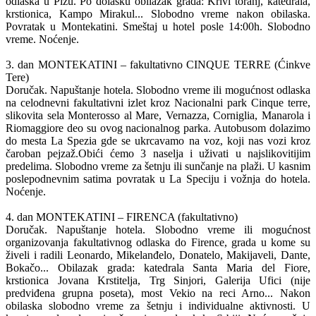
odlaska u Pizu. Po dolasku obilazak grada: Krivi toranj, katedrala,
krstionica, Kampo Mirakul... Slobodno vreme nakon obilaska.
Povratak u Montekatini. Smeštaj u hotel posle 14:00h. Slobodno
vreme. Noćenje.
3. dan MONTEKATINI – fakultativno CINQUE TERRE (Ćinkve
Tere)
Doručak. Napuštanje hotela. Slobodno vreme ili mogućnost odlaska
na celodnevni fakultativni izlet kroz Nacionalni park Cinque terre,
slikovita sela Monterosso al Mare, Vernazza, Corniglia, Manarola i
Riomaggiore deo su ovog nacionalnog parka. Autobusom dolazimo
do mesta La Spezia gde se ukrcavamo na voz, koji nas vozi kroz
čaroban pejzaž.Obići ćemo 3 naselja i uživati u najslikovitijim
predelima. Slobodno vreme za šetnju ili sunčanje na plaži. U kasnim
poslepodnevnim satima povratak u La Speciju i vožnja do hotela.
Noćenje.
4. dan MONTEKATINI – FIRENCA (fakultativno)
Doručak. Napuštanje hotela. Slobodno vreme ili mogućnost
organizovanja fakultativnog odlaska do Firence, grada u kome su
živeli i radili Leonardo, Mikelanđelo, Donatelo, Makijaveli, Dante,
Bokačo... Obilazak grada: katedrala Santa Maria del Fiore,
krstionica Jovana Krstitelja, Trg Sinjori, Galerija Ufici (nije
predviđena grupna poseta), most Vekio na reci Arno... Nakon
obilaska slobodno vreme za šetnju i individualne aktivnosti. U