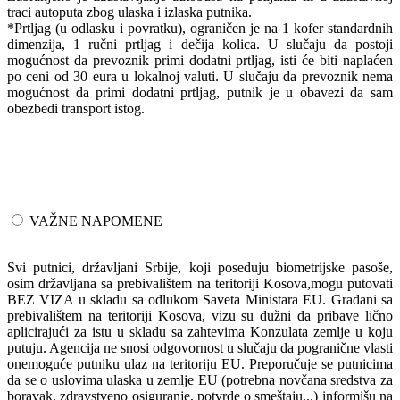
traci autoputa zbog ulaska i izlaska putnika.
*Prtljag (u odlasku i povratku), ograničen je na 1 kofer standardnih
dimenzija, 1 ručni prtljag i dečija kolica. U slučaju da postoji
mogućnost da prevoznik primi dodatni prtljag, isti će biti naplaćen
po ceni od 30 eura u lokalnoj valuti. U slučaju da prevoznik nema
mogućnost da primi dodatni prtljag, putnik je u obavezi da sam
obezbedi transport istog.
VAŽNE NAPOMENE
Svi putnici, državljani Srbije, koji poseduju biometrijske pasoše,
osim državljana sa prebivalištem na teritoriji Kosova,mogu putovati
BEZ VIZA u skladu sa odlukom Saveta Ministara EU. Građani sa
prebivalištem na teritoriji Kosova, vizu su dužni da pribave lično
aplicirajući za istu u skladu sa zahtevima Konzulata zemlje u koju
putuju. Agencija ne snosi odgovornost u slučaju da pogranične vlasti
onemoguće putniku ulaz na teritoriju EU. Preporučuje se putnicima
da se o uslovima ulaska u zemlje EU (potrebna novčana sredstva za
boravak, zdravstveno osiguranje, potvrde o smeštaju...) informišu na