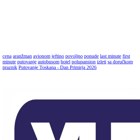
cena
aranžman
avionom
jeftino
povoljno
ponude
last minute
first
minute
putovanje
autobusom
hotel
polupansion
izleti
sa doručkom
praznik
Putovanje Toskana - Dan Primirja 2026