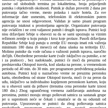
zavise od slobodnih termina po lokalitetima, broja prijavljenih
putnika i objektivnih okolnosti. Putnik je dužan proveriti 2 dana pre
putovanja tačno vreme, mesto polaska i naziv hotela. Za sve
informacije date usmenim, telefonskim ili elektronskim putem
agencija ne snosi odgovornost. Validan je samo pisani program
putovanja istaknut u prostorijama agencije. Organizator putovanja
nije ovlašćen i ne ceni valjanost putnih i drugih isprava. Putnici koji
nisu državljani Srbije u obavezi su da se sami upoznaju sa viznim
režimom zemlje u koju putuju i kroz koje prolaze. Pasoši državljana
Republike Srbije koji putuju u zemlje EU moraju imati rok važenja
minimum 180 dana (6 meseci) od dana ulaska na teritoriju EU.
Molimo putnike da vode računa o važnosti putnih isprava, naročito
dečijih. Obezbeđene peronske karte (važe isključivo za putnike, a ne
i za pratioce) , bez nadoknade, putnici će moći da preuzmu od
predstavnika Oktopod travela, kod ulaska na perone, u vremenskom
periodu od 40 min. do 30 min. pre programom predviđenog polaska
autobusa. Putnici koji u naznačeno vreme ne preuzmu peronsku
kartu, obezbeđenu od strane Oktopod travela, moći će na peron da
uđu, isključivo sa individualno kupljenom peronskom kartom, koju
su u obavezi sami da pribave (trenutna cena peronske karte iznosi
180 din.) Zbog ograničenog vremena zadržavanja autobusa na
peronima, putnici moraju strogo poštovati satnicu za sastanak grupe
jer u suprotnom neće se čekati i smatraće se da su odustali od
putovanja. Upozoravaju se putnici da zbog poštovanja satnica
predviđenih programom putovanja, ne postoji mogućnost