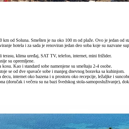
 km od Soluna. Smešten je na oko 100 m od plaže. Ovo je jedan od starij
ranje hotela i za sada je renoviran jedan deo soba koje su nazvane supe
terasu, klima uređaj, SAT TV, telefon, internet, mini frižider.
ije su opremljene.
a kosu. Kao i standard sobe namenjene su smeštaju 2-4 osobe.
toje se od dve spavaće sobe i manjeg dnevnog boravka sa kuhinjom.
a decu, internet oko bazena i u prostoru oko recepcije, ležaljke i sunco
ona (doručak i večera su na bazi švedskog stola-samoposluživanje), do