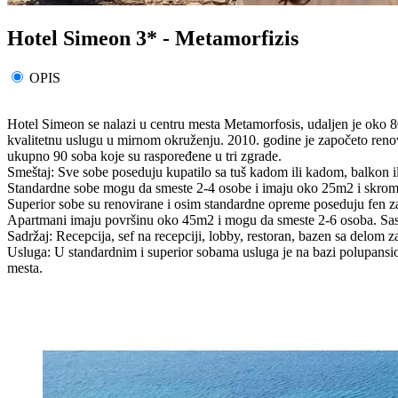
Hotel Simeon 3* - Metamorfizis
OPIS
Hotel Simeon se nalazi u centru mesta Metamorfosis, udaljen je oko 80
kvalitetnu uslugu u mirnom okruženju. 2010. godine je započeto renovi
ukupno 90 soba koje su raspoređene u tri zgrade.
Smeštaj: Sve sobe poseduju kupatilo sa tuš kadom ili kadom, balkon ili 
Standardne sobe mogu da smeste 2-4 osobe i imaju oko 25m2 i skromn
Superior sobe su renovirane i osim standardne opreme poseduju fen z
Apartmani imaju površinu oko 45m2 i mogu da smeste 2-6 osoba. Sas
Sadržaj: Recepcija, sef na recepciji, lobby, restoran, bazen sa delom z
Usluga: U standardnim i superior sobama usluga je na bazi polupansi
mesta.