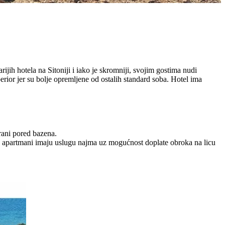
ih hotela na Sitoniji i iako je skromniji, svojim gostima nudi
rior jer su bolje opremljene od ostalih standard soba. Hotel ima
brani pored bazena.
k apartmani imaju uslugu najma uz mogućnost doplate obroka na licu