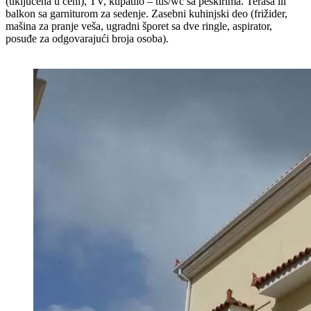
(uključena u ceni), TV, kupatilo – tuš/wc sa peškirima. Terasa ili
balkon sa garniturom za sedenje. Zasebni kuhinjski deo (frižider,
mašina za pranje veša, ugradni šporet sa dve ringle, aspirator,
posuđe za odgovarajući broja osoba).