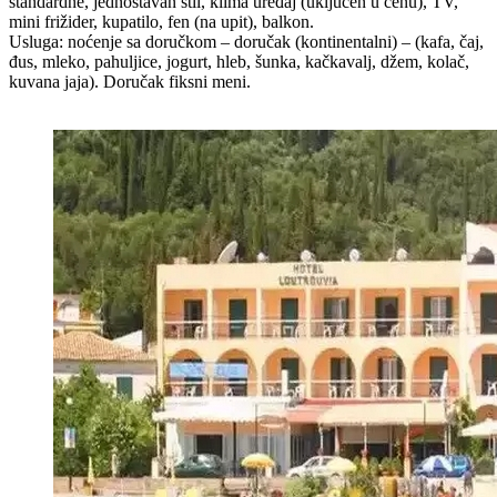
standardne, jednostavan stil, klima uređaj (uključen u cenu), TV,
mini frižider, kupatilo, fen (na upit), balkon.
Usluga: noćenje sa doručkom – doručak (kontinentalni) – (kafa, čaj,
đus, mleko, pahuljice, jogurt, hleb, šunka, kačkavalj, džem, kolač,
kuvana jaja). Doručak fiksni meni.