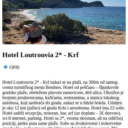
Hotel Loutrouvia 2* - Krf
OPIS
Hotel Loutrouvia 2* - Krf
nalazi se na plaži, na 300m od samog
centra turističkog mesta Benitses. Hotel od peščano – šljunkovite
gradske plaže, obeležene plavom zastavicom, deli ulica. Okružen je
brojnim prodavnicama, kafićama, restoranima, a stanica lokalnog
autobusa, koji saobraća do grada, nalazi se u blizni hotela. Udaljen
je oko 12 km (južno) od grada Krfa i aerodroma. Hotel ima 22 sobe.
Hotel sadrži
recepciju, restoran, bar, sef (uz doplatu – 2€ dnevno),
wi-fi internet, parking. Hotel sa 2*, veoma skroman, ali na odličnoj
poziciji, preko puta same plaže. Sobe su
dvokrevetne i trokrevetne