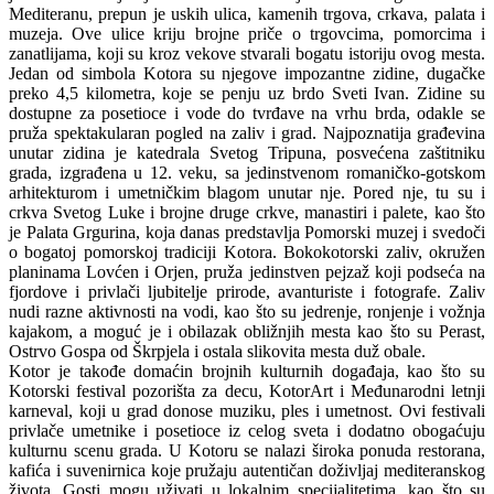
Mediteranu, prepun je uskih ulica, kamenih trgova, crkava, palata i
muzeja. Ove ulice kriju brojne priče o trgovcima, pomorcima i
zanatlijama, koji su kroz vekove stvarali bogatu istoriju ovog mesta.
Jedan od simbola Kotora su njegove impozantne zidine, dugačke
preko 4,5 kilometra, koje se penju uz brdo Sveti Ivan. Zidine su
dostupne za posetioce i vode do tvrđave na vrhu brda, odakle se
pruža spektakularan pogled na zaliv i grad. Najpoznatija građevina
unutar zidina je katedrala Svetog Tripuna, posvećena zaštitniku
grada, izgrađena u 12. veku, sa jedinstvenom romaničko-gotskom
arhitekturom i umetničkim blagom unutar nje. Pored nje, tu su i
crkva Svetog Luke i brojne druge crkve, manastiri i palete, kao što
je Palata Grgurina, koja danas predstavlja Pomorski muzej i svedoči
o bogatoj pomorskoj tradiciji Kotora. Bokokotorski zaliv, okružen
planinama Lovćen i Orjen, pruža jedinstven pejzaž koji podseća na
fjordove i privlači ljubitelje prirode, avanturiste i fotografe. Zaliv
nudi razne aktivnosti na vodi, kao što su jedrenje, ronjenje i vožnja
kajakom, a moguć je i obilazak obližnjih mesta kao što su Perast,
Ostrvo Gospa od Škrpjela i ostala slikovita mesta duž obale.
Kotor je takođe domaćin brojnih kulturnih događaja, kao što su
Kotorski festival pozorišta za decu, KotorArt i Međunarodni letnji
karneval, koji u grad donose muziku, ples i umetnost. Ovi festivali
privlače umetnike i posetioce iz celog sveta i dodatno obogaćuju
kulturnu scenu grada. U Kotoru se nalazi široka ponuda restorana,
kafića i suvenirnica koje pružaju autentičan doživljaj mediteranskog
života. Gosti mogu uživati u lokalnim specijalitetima, kao što su