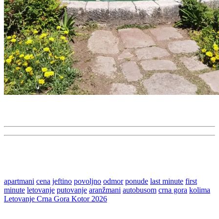
apartmani
cena
jeftino
povoljno
odmor
ponude
last minute
first
minute
letovanje
putovanje
aranžmani
autobusom
crna gora
kolima
Letovanje Crna Gora Kotor 2026