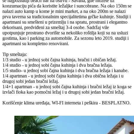
se najpoznatiji beach bar na ostrvu - Savana, gde možete uz
konzumaciju pića da koristite ležaljke i suncobrane. Na oko 150m se
nalazi auto kamp u kome je mini market, a na oko 200m se nalazi
prva taverna sa tradicionalnim specijalitetima grčke kuhinje. Studiji i
apartmani su smešteni u prizemlju i na spratu, prostrani i elegantno
dekorisani, predviđeni za smeštaj 3-4 osobe. Sadržaj vile
upotpunjuje prostrano dvorište sa nekoliko roštilja koji su na usluzi
gostima, kao i parking za automobile. Za sezonu leto 2019. studiji i
apartmani su kompletno renovirani.
Tip smeštaja:
1/3 studio - u jednoj sobi čajna kuhinja, bračni i običan ležaj.
1/4 studio - u jednoj sobi čajna kuhinja i dva bračna ležaja.
1/5 studio- u jednoj sobi čajna kuhinja i dva bračna ležaja i kanabe.
1/4 apartman - u jednoj sobi čajna kuhinja i dva obična ležaja i u
drugoj sobi jedan bračni ležaj.
1/4+1 apartman - u jednoj sobi čajna kuhinja i bračni ležaj iz koga se
izvlači fioka kao pomoćni ležaj i u drugoj sobi jedan bračni ležaj.
Korišćenje klima uređaja, WI-FI interneta i peškira - BESPLATNO.