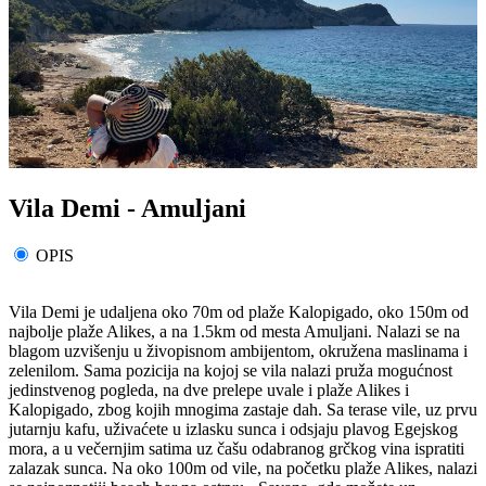
Vila Demi - Amuljani
OPIS
Vila Demi je udaljena oko 70m od plaže Kalopigado, oko 150m od
najbolje plaže Alikes, a na 1.5km od mesta Amuljani. Nalazi se na
blagom uzvišenju u živopisnom ambijentom, okružena maslinama i
zelenilom. Sama pozicija na kojoj se vila nalazi pruža mogućnost
jedinstvenog pogleda, na dve prelepe uvale i plaže Alikes i
Kalopigado, zbog kojih mnogima zastaje dah. Sa terase vile, uz prvu
jutarnju kafu, uživaćete u izlasku sunca i odsjaju plavog Egejskog
mora, a u večernjim satima uz čašu odabranog grčkog vina ispratiti
zalazak sunca. Na oko 100m od vile, na početku plaže Alikes, nalazi