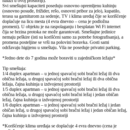
nalazi u ovoj prostoriji).
Svi smeštajni kapaciteti poseduju osnovno opremljenu kuhinju
(osnovno posuđe, frižider, rešo, osnovni pribor za jelo), kupatilo,
terasu sa garniturom za sedenje, TV i klima uređaj čije se korišćenje
doplaćuje na licu mesta (4 evra dnevno – cena je podložna
promeni). U objektu je na raspolaganju i besplatan Wi Fi internet
čija se brzina protoka ne može garantovati. Smeštajne jedinice
nemaju peškire (isti su korišćeni samo za potrebe fotografisanja), a
promena posteljine se vrši na polovini boravka. Gosti sami
održavaju higijenu u smeštaju. Vila ne poseduje privatni parking.
*Jedno dete do 7 godina može boraviti u zajedničkom ležaju*
Tip smeštaja:
1/4 duplex apartman – u jednoj spavaćoj sobi bračni ležaj ili dva
obična ležaja, u drugoj spavaćoj sobi bračni ležaj ili dva obična
ležaja, čajna kuhinja u izdvojenoj prostoriji
1/5 duplex apartman – u jednoj spavaćoj sobi bračni ležaj ili dva
obična ležaja, u drugoj spavaćoj sobi bračni ležaj i jedan običan
ležaj, čajna kuhinja u izdvojenoj prostoriji
1/6 duplex apartman – u jednoj spavaćoj sobi bračni ležaj i jedan
običan ležaj, u drugoj spavaćoj sobi bračni ležaj i jedan običan ležaj,
čajna kuhinja u izdvojenoj prostoriji
*Korišćenje klima uređaja se doplaćuje 4 evra dnevno (cena je