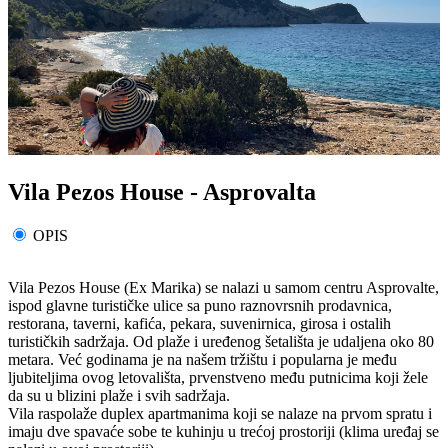
Vila Pezos House - Asprovalta
OPIS
Vila Pezos House (Ex Marika) se nalazi u samom centru Asprovalte,
ispod glavne turističke ulice sa puno raznovrsnih prodavnica,
restorana, taverni, kafića, pekara, suvenirnica, girosa i ostalih
turističkih sadržaja. Od plaže i uređenog šetališta je udaljena oko 80
metara. Već godinama je na našem tržištu i popularna je među
ljubiteljima ovog letovališta, prvenstveno među putnicima koji žele
da su u blizini plaže i svih sadržaja.
Vila raspolaže duplex apartmanima koji se nalaze na prvom spratu i
imaju dve spavaće sobe te kuhinju u trećoj prostoriji (klima uređaj se