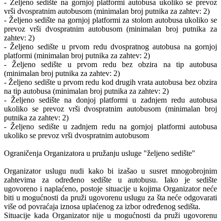
- Željeno sedište na gornjoj platformi autobusa ukoliko se prevoz
vrši dvospratnim autobusom (minimalan broj putnika za zahtev: 2)
- Željeno sedište na gornjoj platformi za stolom autobusa ukoliko se
prevoz vrši dvospratnim autobusom (minimalan broj putnika za
zahtev: 2)
- Željeno sedište u prvom redu dvospratnog autobusa na gornjoj
platformi (minimalan broj putnika za zahtev: 2)
- Željeno sedište u prvom redu bez obzira na tip autobusa
(minimalan broj putnika za zahtev: 2)
- Željeno sedište u prvom redu kod drugih vrata autobusa bez obzira
na tip autobusa (minimalan broj putnika za zahtev: 2)
- Željeno sedište na donjoj platformi u zadnjem redu autobusa
ukoliko se prevoz vrši dvospratnim autobusom (minimalan broj
putnika za zahtev: 2)
- Željeno sedište u zadnjem redu na gornjoj platformi autobusa
ukoliko se prevoz vrši dvospratnim autobusom
Ograničenja Organizatora u pružanju usluge "željeno sedište"
Organizator uslugu nudi kako bi izašao u susret mnogobrojnim
zahtevima za određeno sedište u autobusu. Iako je sedište
ugovoreno i naplaćeno, postoje situacije u kojima Organizator neće
biti u mogućnosti da pruži ugovorenu uslugu za šta neće odgovarati
više od povraćaja iznosa uplaćenog za izbor određenog sedišta.
Situacije kada Organizator nije u mogućnosti da pruži ugovorenu