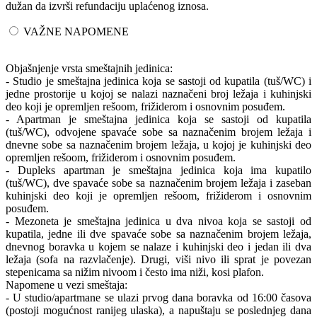
dužan da izvrši refundaciju uplaćenog iznosa.
VAŽNE NAPOMENE
Objašnjenje vrsta smeštajnih jedinica:
- Studio je smeštajna jedinica koja se sastoji od kupatila (tuš/WC) i
jedne prostorije u kojoj se nalazi naznačeni broj ležaja i kuhinjski
deo koji je opremljen rešoom, frižiderom i osnovnim posuđem.
- Apartman je smeštajna jedinica koja se sastoji od kupatila
(tuš/WC), odvojene spavaće sobe sa naznačenim brojem ležaja i
dnevne sobe sa naznačenim brojem ležaja, u kojoj je kuhinjski deo
opremljen rešoom, frižiderom i osnovnim posuđem.
- Dupleks apartman je smeštajna jedinica koja ima kupatilo
(tuš/WC), dve spavaće sobe sa naznačenim brojem ležaja i zaseban
kuhinjski deo koji je opremljen rešoom, frižiderom i osnovnim
posuđem.
- Mezoneta je smeštajna jedinica u dva nivoa koja se sastoji od
kupatila, jedne ili dve spavaće sobe sa naznačenim brojem ležaja,
dnevnog boravka u kojem se nalaze i kuhinjski deo i jedan ili dva
ležaja (sofa na razvlačenje). Drugi, viši nivo ili sprat je povezan
stepenicama sa nižim nivoom i često ima niži, kosi plafon.
Napomene u vezi smeštaja:
- U studio/apartmane se ulazi prvog dana boravka od 16:00 časova
(postoji mogućnost ranijeg ulaska), a napuštaju se poslednjeg dana