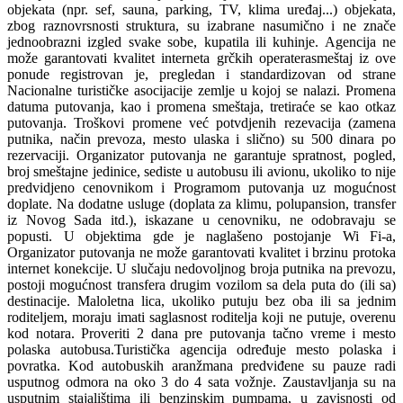
objekata (npr. sef, sauna, parking, TV, klima uređaj...) objekata,
zbog raznovrsnosti struktura, su izabrane nasumično i ne znače
jednoobrazni izgled svake sobe, kupatila ili kuhinje. Agencija ne
može garantovati kvalitet interneta grčkih operaterasmeštaj iz ove
ponude registrovan je, pregledan i standardizovan od strane
Nacionalne turističke asocijacije zemlje u kojoj se nalazi. Promena
datuma putovanja, kao i promena smeštaja, tretiraće se kao otkaz
putovanja. Troškovi promene već potvdjenih rezevacija (zamena
putnika, način prevoza, mesto ulaska i slično) su 500 dinara po
rezervaciji. Organizator putovanja ne garantuje spratnost, pogled,
broj smeštajne jedinice, sediste u autobusu ili avionu, ukoliko to nije
predvidjeno cenovnikom i Programom putovanja uz mogućnost
doplate. Na dodatne usluge (doplata za klimu, polupansion, transfer
iz Novog Sada itd.), iskazane u cenovniku, ne odobravaju se
popusti. U objektima gde je naglašeno postojanje Wi Fi-a,
Organizator putovanja ne može garantovati kvalitet i brzinu protoka
internet konekcije. U slučaju nedovoljnog broja putnika na prevozu,
postoji mogućnost transfera drugim vozilom sa dela puta do (ili sa)
destinacije. Maloletna lica, ukoliko putuju bez oba ili sa jednim
roditeljem, moraju imati saglasnost roditelja koji ne putuje, overenu
kod notara. Proveriti 2 dana pre putovanja tačno vreme i mesto
polaska autobusa.Turistička agencija određuje mesto polaska i
povratka. Kod autobuskih aranžmana predviđene su pauze radi
usputnog odmora na oko 3 do 4 sata vožnje. Zaustavljanja su na
usputnim stajalištima ili benzinskim pumpama, u zavisnosti od