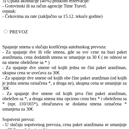
3) Uplata akontacije (40%) prilikom rezervacije:
- Gotovinski ili na račun agencije Time Travel.
ostatak:
- Čekovima na rate (zaključno sa 15.12. tekuće godine)
PREVOZ
Spajanje smena u slučaju korišćenja autobuskog prevoza:
- Za spajanje dve ili više smena, gde su sve cene na bazi paket
aranžmana, cena dodatnih smena se umanjuje za 30 € ( ne odnosi se
na smene obeležene sa * )
- Za spajanje dve smene od kojih jedna ne čini paket aranžman,
ukupna cena se uvećava za 30€
- Za spajanje dve smene od kojih obe čine paket aranžman (od kojih
je jedna smena označena *, a druga ne), ukupna cena se umanjuje za
30€
- Za spajanje dve smene od kojih prva čini paket aranžman,
obeležen sa *, a druga smena ima opciono cenu bez * i obeleženu sa
* (npr. 110/165*), obračunava se dodatna smena označena *
umanjena za 30€
Sopstveni prevoz:
- U slučaju sopstvenog prevoza, cena paket aranžmana se umanjuje