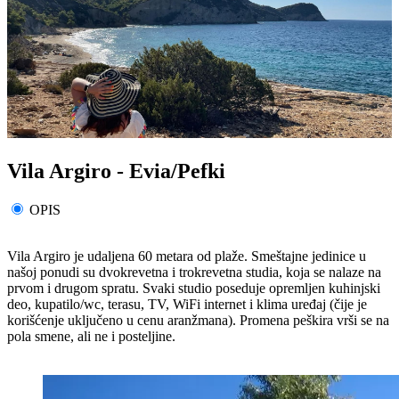
Vila Argiro - Evia/Pefki
OPIS
Vila Argiro je udaljena 60 metara od plaže. Smeštajne jedinice u
našoj ponudi su dvokrevetna i trokrevetna studia, koja se nalaze na
prvom i drugom spratu. Svaki studio poseduje opremljen kuhinjski
deo, kupatilo/wc, terasu, TV, WiFi internet i klima uređaj (čije je
korišćenje uključeno u cenu aranžmana). Promena peškira vrši se na
pola smene, ali ne i posteljine.