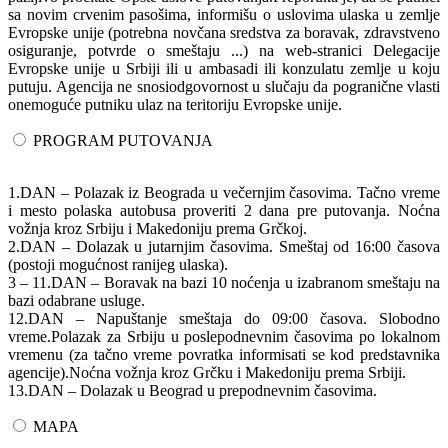
sa novim crvenim pasošima, informišu o uslovima ulaska u zemlje
Evropske unije (potrebna novčana sredstva za boravak, zdravstveno
osiguranje, potvrde o smeštaju ...) na web-stranici Delegacije
Evropske unije u Srbiji ili u ambasadi ili konzulatu zemlje u koju
putuju. Agencija ne snosiodgovornost u slučaju da pogranične vlasti
onemoguće putniku ulaz na teritoriju Evropske unije.
PROGRAM PUTOVANJA
1.DAN – Polazak iz Beograda u večernjim časovima. Tačno vreme
i mesto polaska autobusa proveriti 2 dana pre putovanja. Noćna
vožnja kroz Srbiju i Makedoniju prema Grčkoj.
2.DAN – Dolazak u jutarnjim časovima. Smeštaj od 16:00 časova
(postoji mogućnost ranijeg ulaska).
3 – 11.DAN – Boravak na bazi 10 noćenja u izabranom smeštaju na
bazi odabrane usluge.
12.DAN – Napuštanje smeštaja do 09:00 časova. Slobodno
vreme.Polazak za Srbiju u poslepodnevnim časovima po lokalnom
vremenu (za tačno vreme povratka informisati se kod predstavnika
agencije).Noćna vožnja kroz Grčku i Makedoniju prema Srbiji.
13.DAN – Dolazak u Beograd u prepodnevnim časovima.
MAPA