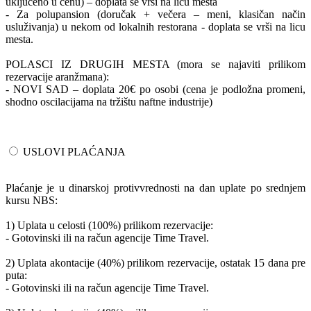
uključeno u cenu) – doplata se vrši na licu mesta
- Za polupansion (doručak + večera – meni, klasičan način
usluživanja) u nekom od lokalnih restorana - doplata se vrši na licu
mesta.
POLASCI IZ DRUGIH MESTA (mora se najaviti prilikom
rezervacije aranžmana):
- NOVI SAD – doplata 20€ po osobi (cena je podložna promeni,
shodno oscilacijama na tržištu naftne industrije)
USLOVI PLAĆANJA
Plaćanje je u dinarskoj protivvrednosti na dan uplate po srednjem
kursu NBS:
1) Uplata u celosti (100%) prilikom rezervacije:
- Gotovinski ili na račun agencije Time Travel.
2) Uplata akontacije (40%) prilikom rezervacije, ostatak 15 dana pre
puta:
- Gotovinski ili na račun agencije Time Travel.