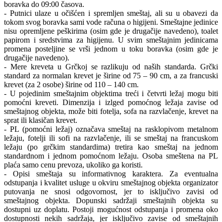
boravka do 09:00 časova.
- Putnici ulaze u očišćen i spremljen smeštaj, ali su u obavezi da
tokom svog boravka sami vode računa o higijeni. Smeštajne jedinice
nisu opremljene peškirima (osim gde je drugačije navedeno), toalet
papirom i sredstvima za higijenu. U svim smeštajnim jedinicama
promena posteljine se vrši jednom u toku boravka (osim gde je
drugačije navedeno).
- Mere kreveta u Grčkoj se razlikuju od naših standarda. Grčki
standard za normalan krevet je širine od 75 – 90 cm, a za francuski
krevet (za 2 osobe) širine od 110 – 140 cm.
- U pojedinim smeštajnim objektima treći i četvrti ležaj mogu biti
pomoćni kreveti. Dimenzija i izlged pomoćnog ležaja zavise od
smeštajnog objekta, može biti fotelja, sofa na razvlačenje, krevet na
sprat ili klasičan krevet.
- PL (pomoćni ležaj) označava smeštaj na rasklopivom metalnom
ležaju, fotelji ili sofi na razvlačenje, ili se smeštaj na francuskom
ležaju (po grčkim standardima) tretira kao smeštaj na jednom
standardnom i jednom pomoćnom ležaju. Osoba smeštena na PL
plaća samo cenu prevoza, ukoliko ga koristi.
- Opisi smeštaja su informativnog karaktera. Za eventualna
odstupanja i kvalitet usluge u okviru smeštajnog objekta organizator
putovanja ne snosi odgovornost, jer to isključivo zavisi od
smeštajnog objekta. Dopunski sadržaji smeštajnih objekta su
dostupni uz doplatu. Postoji mogućnost odstupanja i promena oko
dostupnosti nekih sadržaja, jer isključivo zavise od smeštajnih