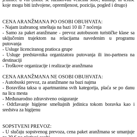
koje mogu biti izdvojene, opremljenost, pozicija, pogled i drugo)
CENA ARANŽMANA PO OSOBI OBUHVATA:
- Najam izabranog smeštaja na bazi 10 ili 7 noćenja
- Samo za paket aranžmane - prevoz autobusom turističke klase sa
uključenim trajektom na relacijama navedenim u programu
putovanja
- Usluge licenciranog pratioca grupe
- Usluge predstavnika organizatora putovanja ili ino-partnera na
destinaciji
- Troškove organizacije i realizacije aranžmana
CENA ARANŽMANA NE OSOBI OBUHVATA:
- Autobuski prevoz, za aranžmane na bazi najma
- Boravišna taksa u apartmanima svih kategorija, plaća se po danu
na licu mesta
- Međunarodno zdravstveno osiguranje
- Održavanje higijene smeštajnih jedinica tokom boravka kao i
sredstva za higijenu
SOPSTVENI PREVOZ:
- U slučaju sopstvenog prevoza, cena paket aranžmana se umanjuje