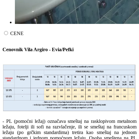
CENE
Cenovnik Vila Argiro - Evia/Pefki
- PL (pomoćni ležaj) označava smeštaj na rasklopivom metalnom
ležaju, fotelji ili sofi na razvlačenje, ili se smeštaj na francuskom
ležaju (po grčkim standardima) tretira kao smeštaj na jednom
standardnom i jednom pomoćnom ležaju. Osoba smeštena na PL