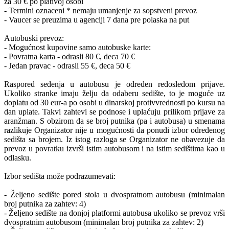
za 30 € po plativoj osobi
- Termini oznaceni * nemaju umanjenje za sopstveni prevoz
- Vaucer se preuzima u agenciji 7 dana pre polaska na put
Autobuski prevoz:
- Mogućnost kupovine samo autobuske karte:
- Povratna karta - odrasli 80 €, deca 70 €
- Jedan pravac - odrasli 55 €, deca 50 €
Raspored sedenja u autobusu je određen redosledom prijave.
Ukoliko stranke imaju želju da odaberu sedište, to je moguće uz
doplatu od 30 eur-a po osobi u dinarskoj protivvrednosti po kursu na
dan uplate. Takvi zahtevi se podnose i uplaćuju prilikom prijave za
aranžman. S obzirom da se broj putnika (pa i autobusa) u smenama
razlikuje Organizator nije u mogućnosti da ponudi izbor određenog
sedišta sa brojem. Iz istog razloga se Organizator ne obavezuje da
prevoz u povratku izvrši istim autobusom i na istim sedištima kao u
odlasku.
Izbor sedišta može podrazumevati:
- Željeno sedište pored stola u dvospratnom autobusu (minimalan
broj putnika za zahtev: 4)
- Željeno sedište na donjoj platformi autobusa ukoliko se prevoz vrši
dvospratnim autobusom (minimalan broj putnika za zahtev: 2)