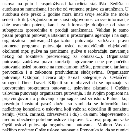
uslova na putu i raspoloživosti kapaciteta stajališta. Sedišta u
autobusu su numerisana i zavise od vremena prijave za aranžman. U
autobusu dete preko 2 godine mora imati svoje sedište (ne može
sedeti u krilu). Organizator ne snosi odgovornost za sve informacije
date usmenim putem, kao i za informacije dobijene od strane
subagenata (posrednika u prodaji aranžmana). Validan je samo
pisani program putovanja istaknut u prostorijama agencije i na sajtu
organizatora putovanja.Organizator putovanja zadržava pravo
promene programa putovanja usled nepredviđenih objektivnih
okolnosti (npr. gužva na granicama, gužva u saobraćaju, zatvaranje
nekog od lokaliteta predviđenog za obilazak...). Organizator
putovanja zadržava pravo korekcije ugovorene cene pre početka
putovanja usled promene na monetarnom tržištu, promene u tarifama
prevoznika i u zakonom predviđenim slučajevima. Organizator
putovanja Oktopod, licenca otp 105/21 kategorije A. Ovlašćeni
subagent Time Travel. Klijenti su u obavezi da se upoznaju sa
ugovorenim programom putovanja, uslovima plaćanja i Opštim
uslovima putovanja organizatora putovanja, i da svojim potpisom na
prijavi/ugovoru o putovanju daju saglasnost sa istom. Putnici koji
poseduju inostrani pasoš dužni su sami da se informišu kod
nadležnog konzulata o uslovima koji važe za odredišnu ili tranzitnu
zemlju (vizni, carinski, zdravstveni i dr.) i da sami blagovremeno i
uredno obezbede potrebne uslove i isprave. Uz ovaj program važe
Opšti uslovi putovanja organizatora putovanja. Molimo Vas da
pažljivo pročitate Opšte uslove putovanja.Preporuka je, da se putnici