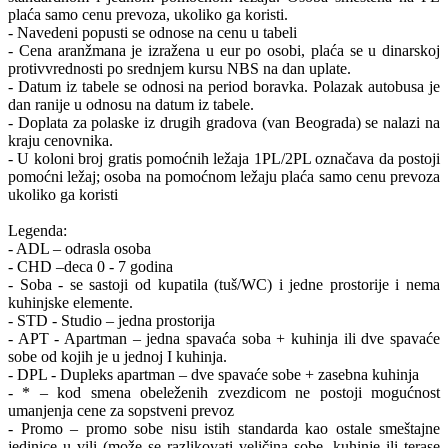
plaća samo cenu prevoza, ukoliko ga koristi.
- Navedeni popusti se odnose na cenu u tabeli
- Cena aranžmana je izražena u eur po osobi, plaća se u dinarskoj
protivvrednosti po srednjem kursu NBS na dan uplate.
- Datum iz tabele se odnosi na period boravka. Polazak autobusa je
dan ranije u odnosu na datum iz tabele.
- Doplata za polaske iz drugih gradova (van Beograda) se nalazi na
kraju cenovnika.
- U koloni broj gratis pomoćnih ležaja 1PL/2PL označava da postoji
pomoćni ležaj; osoba na pomoćnom ležaju plaća samo cenu prevoza
ukoliko ga koristi
Legenda:
- ADL – odrasla osoba
- CHD –deca 0 - 7 godina
- Soba - se sastoji od kupatila (tuš/WC) i jedne prostorije i nema
kuhinjske elemente.
- STD - Studio – jedna prostorija
- APT - Apartman – jedna spavaća soba + kuhinja ili dve spavaće
sobe od kojih je u jednoj I kuhinja.
- DPL - Dupleks apartman – dve spavaće sobe + zasebna kuhinja
- * – kod smena obeleženih zvezdicom ne postoji mogućnost
umanjenja cene za sopstveni prevoz
- Promo – promo sobe nisu istih standarda kao ostale smeštajne
jedinice u vili (može se razlikovati veličina sobe, kuhinje ili terase