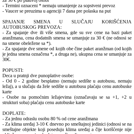
za 30 € po plativoj osobi
- Termini oznaceni * nemaju umanjenje za sopstveni prevoz
- Vaucer se preuzima u agenciji 7 dana pre polaska na put
SPAJANJE SMENA U SLUČAJU KORIŠĆENJA
AUTOBUSKOG PREVOZA:
- Za spajanje dve ili više smena, gde su sve cene na bazi paket
aranžmana, cena dodatnih smena se umanjuje za 30 € (ne odnosi se
na smene obeležene sa *).
- Za spajanje dve smene od kojih obe čine paket aranžman (od kojih
je jedna smena označena *, a druga ne), ukupna cena se umanjuje za
30€.
POPUSTI:
Deca u pratnji dve punoplative osobe:
- Od 0 - 2 godine besplatno (nemaju sedište u autobusu, nemaju
ležaj), a u slučaju da žele sedište u autobusu plaćaju cenu autobuske
karte
- Osobe na pomoćnim ležajevima (označavaju se sa +1, +2 u
strukturi soba) plaćaju cenu autobuske karte
DOPLATE:
- Za jednu odraslu osobu 80 % od cene aranžmana
- Za klima uređaj 3-10 € dnevno po smeštajnoj jedinici (odnosi se na
smeštajne objekte koji poseduju klima uređaj a čije korišćenje nije