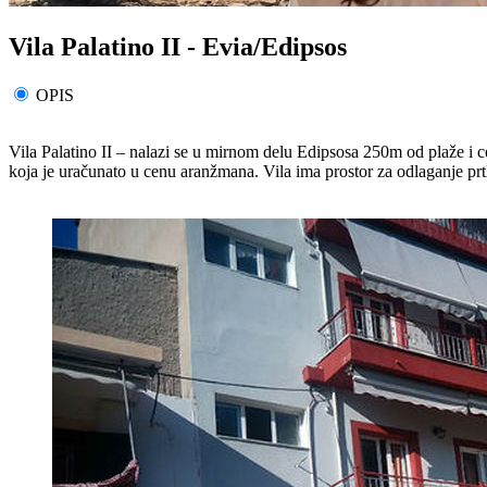
Vila Palatino II - Evia/Edipsos
OPIS
Vila Palatino II – nalazi se u mirnom delu Edipsosa 250m od plaže i 
koja je uračunato u cenu aranžmana. Vila ima prostor za odlaganje prt