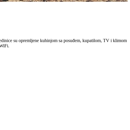
ne jedinice su opremljene kuhinjom sa posuđem, kupatilom, TV i klimom
 WiFi.