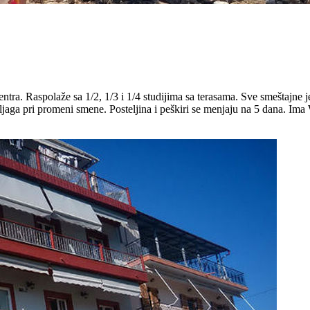
centra. Raspolaže sa 1/2, 1/3 i 1/4 studijima sa terasama. Sve smeštaj
ljaga pri promeni smene. Posteljina i peškiri se menjaju na 5 dana. Ima