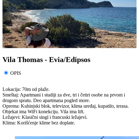
Vila Thomas - Evia/Edipsos
OPIS
Lokacija: 70m od plaže.
Smeštaj: Apartmani i studiji za dve, tri i četiri osobe na prvom i
drugom spratu. Deo apartmana pogled more.
Oprema: Kuhinjski blok, televizor, klima uređaj, kupatilo, terasa.
Objekat ima WiFi konekciju. Vila ima lift.
Ležajevi: Klasični singl i francuski ležajevi.
Klima: Korišćenje klime bez doplate.