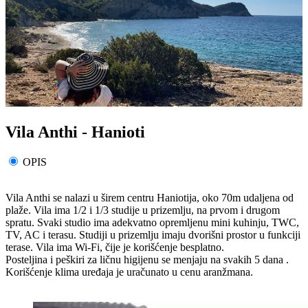
Vila Anthi - Hanioti
OPIS
Vila Anthi se nalazi u širem centru Haniotija, oko 70m udaljena od
plaže. Vila ima 1/2 i 1/3 studije u prizemlju, na prvom i drugom
spratu. Svaki studio ima adekvatno opremljenu mini kuhinju, TWC,
TV, AC i terasu. Studiji u prizemlju imaju dvorišni prostor u funkciji
terase. Vila ima Wi-Fi, čije je korišćenje besplatno.
Posteljina i peškiri za ličnu higijenu se menjaju na svakih 5 dana .
Korišćenje klima uređaja je uračunato u cenu aranžmana.