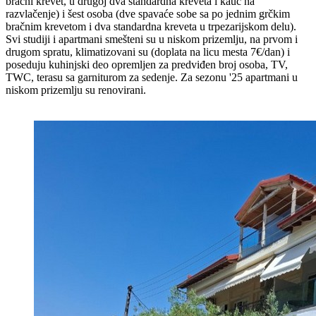
bračni krevet, u drugoj dva standardna kreveta i kauč na
razvlačenje) i šest osoba (dve spavaće sobe sa po jednim grčkim
bračnim krevetom i dva standardna kreveta u trpezarijskom delu).
Svi studiji i apartmani smešteni su u niskom prizemlju, na prvom i
drugom spratu, klimatizovani su (doplata na licu mesta 7€/dan) i
poseduju kuhinjski deo opremljen za predviđen broj osoba, TV,
TWC, terasu sa garniturom za sedenje. Za sezonu '25 apartmani u
niskom prizemlju su renovirani.