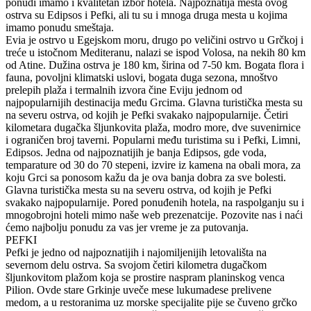
ponudi imamo i kvalitetan izbor hotela. Najpoznatija mesta ovog
ostrva su Edipsos i Pefki, ali tu su i mnoga druga mesta u kojima
imamo ponudu smeštaja.
Evia je ostrvo u Egejskom moru, drugo po veličini ostrvo u Grčkoj i
treće u istočnom Mediteranu, nalazi se ispod Volosa, na nekih 80 km
od Atine. Dužina ostrva je 180 km, širina od 7-50 km. Bogata flora i
fauna, povoljni klimatski uslovi, bogata duga sezona, mnoštvo
prelepih plaža i termalnih izvora čine Eviju jednom od
najpopularnijih destinacija među Grcima. Glavna turistička mesta su
na severu ostrva, od kojih je Pefki svakako najpopularnije. Četiri
kilometara dugačka šljunkovita plaža, modro more, dve suvenirnice
i ograničen broj taverni. Popularni među turistima su i Pefki, Limni,
Edipsos. Jedna od najpoznatijih je banja Edipsos, gde voda,
temparature od 30 do 70 stepeni, izvire iz kamena na obali mora, za
koju Grci sa ponosom kažu da je ova banja dobra za sve bolesti.
Glavna turistička mesta su na severu ostrva, od kojih je Pefki
svakako najpopularnije. Pored ponuđenih hotela, na raspolganju su i
mnogobrojni hoteli mimo naše web prezenatcije. Pozovite nas i naći
ćemo najbolju ponudu za vas jer vreme je za putovanja.
PEFKI
Pefki je jedno od najpoznatijih i najomiljenijih letovališta na
severnom delu ostrva. Sa svojom četiri kilometra dugačkom
šljunkovitom plažom koja se prostire naspram planinskog venca
Pilion. Ovde stare Grkinje uveče mese lukumadese prelivene
medom, a u restoranima uz morske specijalite pije se čuveno grčko