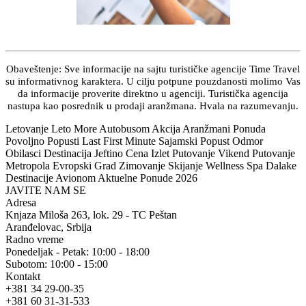
Obaveštenje: Sve informacije na sajtu turističke agencije Time Travel
su informativnog karaktera. U cilju potpune pouzdanosti molimo Vas
da informacije proverite direktno u agenciji. Turistička agencija
nastupa kao posrednik u prodaji aranžmana. Hvala na razumevanju.
Letovanje Leto More Autobusom Akcija Aranžmani Ponuda
Povoljno Popusti Last First Minute Sajamski Popust Odmor
Obilasci Destinacija Jeftino Cena Izlet Putovanje Vikend Putovanje
Metropola Evropski Grad Zimovanje Skijanje Wellness Spa Dalake
Destinacije Avionom Aktuelne Ponude 2026
JAVITE NAM SE
Adresa
Knjaza Miloša 263, lok. 29 - TC Peštan
Aranđelovac, Srbija
Radno vreme
Ponedeljak - Petak: 10:00 - 18:00
Subotom: 10:00 - 15:00
Kontakt
+381 34 29-00-35
+381 60 31-31-533