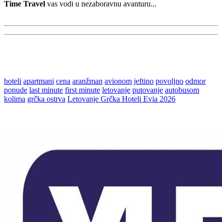
Time Travel
vas vodi u nezaboravnu avanturu...
hoteli
apartmani
cena
aranžman
avionom
jeftino
povoljno
odmor
ponude
last minute
first minute
letovanje
putovanje
autobusom
kolima
grčka ostrva
Letovanje Grčka Hoteli Evia 2026