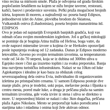
vino recina sa mirisom smole. Plaža je odvojena od grada širokim
popločanim šetalištem na kojem se nižu brojne taverne, restorani,
kafići, barovi i prodavnice suvenira. Pefki pruža mogućnost brojnih
izleta, kopnom ili morem, a najtraženiji su: poseta banji Edipsos,
jednodnevni izlet do Atine, plovidba brodom do Skiatosa,
Vulkanskih ostrva (Lihadonisias), poseta brojnim manastirima itd.
EDIPSOS
Ovo je jedan od najstarijih Evropskih banjskih gradića, koji vas
odmah očara svojim mondenskim izgledom. Još u grčkoj mitologiji
se pominje da je boginja Atina tražila od Hefesa, boga vatre, da
ovde napravi mineralne izvore u kojima će se Herkules oporavljati
posle ispunjenja svakog od 12 zadataka. Danas je Edipsos moderno
letovalište, čuveno po svojim termalnim izvorima, sa temperaturom
vode od 34 do 70 stepeni, koja se iz dubina od 3000m uliva u
Egejsko more i čini ga izuzetno toplim i za svaku preporuku. Banja
ima razvijenu turističku infrastrukturu. Nalazi se na 10km od luke
Agiokampos i idealno je kao baza za obilazak celog
severozapadnog dela ostrva Evia, individualno ili organizovanim
izletima po pristupačnim cenama. U samom Edipsosu postoje dve
manje plaže, prva je trodelni, uski pojas, mešavine peska i šljunka u
centru mesta, pored male luke, a druga je peščana plaža na samim
termalnim izvorima, gde voda izvire iz stena i uliva se direktno u
more. U neposrednoj blizini se nalazi i oko 3km dugačka, peščana
plaža Agios Nikolaos. Mesto se preporučuje kako porodicama i
starijima tako i mladima i onima koji žele aktivan odmor.