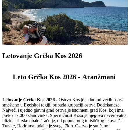
Letovanje Grčka Kos 2026
Leto Grčka Kos 2026 -
Aranžmani
Letovanje Grčka Kos 2026
- Ostrvo Kos je jedno od većih ostrva
smešteno u Egejskoj regiji, pripada grupaciji ostrva Dodekaneze.
Najveći i ujedno glavni grad ostrva je istoimeni grad Kos, koji ima
preko 17.000 stanovnika. Specifičnost Kosa je njegova neverovatna
blizina Turske obale. Tačnije, od popularnog turističkog letovališta
Turske, Bodruma, udalje je svega 7km. Ostrvo je sunčano i