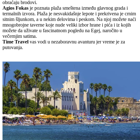
obraćaju brodovi.
Agios Fokas
je poznata plaža smeštena između glavnog grada i
termalnih izvora. Plaža je nesvakidašnje lepote i prekrivena je crnim
sitnim šljunkom, a u nekim delovima i peskom. Na njoj možete naći
mnogobrojne taverne koje nude veliki izbor hrane i pića i iz kojih
možete da uživate u fascinatnom pogledu na Egej, naročito u
večernjim satima.
Time Travel
vas vodi u nezaboravnu avanturu jer vreme je za
putovanja.