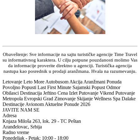
Obaveštenje: Sve informacije na sajtu turističke agencije Time Travel
su informativnog karaktera. U cilju potpune pouzdanosti molimo Vas
da informacije proverite direktno u agenciji. Turistička agencija
nastupa kao posrednik u prodaji aranžmana. Hvala na razumevanju.
Letovanje Leto More Autobusom Akcija Aranžmani Ponuda
Povoljno Popusti Last First Minute Sajamski Popust Odmor
Obilasci Destinacija Jeftino Cena Izlet Putovanje Vikend Putovanje
Metropola Evropski Grad Zimovanje Skijanje Wellness Spa Dalake
Destinacije Avionom Aktuelne Ponude 2026
JAVITE NAM SE
Adresa
Knjaza Miloša 263, lok. 29 - TC Peštan
Aranđelovac, Srbija
Radno vreme
Ponedeljak - Petak: 10:00 - 18:00