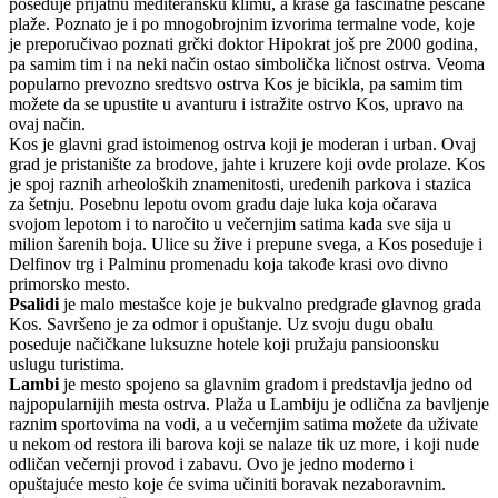
poseduje prijatnu mediteransku klimu, a krase ga fascinatne peščane
plaže. Poznato je i po mnogobrojnim izvorima termalne vode, koje
je preporučivao poznati grčki doktor Hipokrat još pre 2000 godina,
pa samim tim i na neki način ostao simbolička ličnost ostrva. Veoma
popularno prevozno sredtsvo ostrva Kos je bicikla, pa samim tim
možete da se upustite u avanturu i istražite ostrvo Kos, upravo na
ovaj način.
Kos je glavni grad istoimenog ostrva koji je moderan i urban. Ovaj
grad je pristanište za brodove, jahte i kruzere koji ovde prolaze. Kos
je spoj raznih arheoloških znamenitosti, uređenih parkova i stazica
za šetnju. Posebnu lepotu ovom gradu daje luka koja očarava
svojom lepotom i to naročito u večernjim satima kada sve sija u
milion šarenih boja. Ulice su žive i prepune svega, a Kos poseduje i
Delfinov trg i Palminu promenadu koja takođe krasi ovo divno
primorsko mesto.
Psalidi
je malo mestašce koje je bukvalno predgrađe glavnog grada
Kos. Savršeno je za odmor i opuštanje. Uz svoju dugu obalu
poseduje načičkane luksuzne hotele koji pružaju pansioonsku
uslugu turistima.
Lambi
je mesto spojeno sa glavnim gradom i predstavlja jedno od
najpopularnijih mesta ostrva. Plaža u Lambiju je odlična za bavljenje
raznim sportovima na vodi, a u večernjim satima možete da uživate
u nekom od restora ili barova koji se nalaze tik uz more, i koji nude
odličan večernji provod i zabavu. Ovo je jedno moderno i
opuštajuće mesto koje će svima učiniti boravak nezaboravnim.