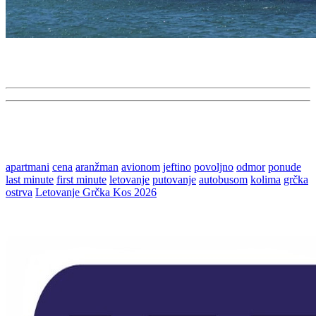
apartmani
cena
aranžman
avionom
jeftino
povoljno
odmor
ponude
last minute
first minute
letovanje
putovanje
autobusom
kolima
grčka
ostrva
Letovanje Grčka Kos 2026