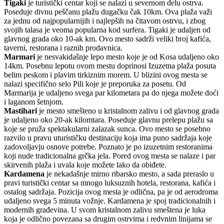
Tigaki
je turistički centar koji se nalazi u severnom delu ostrva.
Poseduje divnu peščanu plažu dugačku čak 10km. Ova plaža važi
za jednu od najpopularnijih i najlepših na čitavom ostrvu, i zbog
svojih talasa je veoma popularna kod surfera. Tigaki je udaljen od
glavnog grada oko 10-ak km. Ovo mesto sadrži veliki broj kafića,
taverni, restorana i raznih prodavnica.
Marmari
je nesvakidašnje lepo mesto koje je od Kosa udaljeno oko
14km. Posebnu lepotu ovom mestu doprinosi Izuzetna plaža posuta
belim peskom i plavim tirkiznim morem. U blizini ovog mesta se
nalazi specifično selo Pili koje je preporuka za posetu. Od
Marmarija je udaljeno svega par kilometara pa do njega možete doći
i laganom šetnjom.
Mastihari
je mesto smešteno u kristalnom zalivu i od glavnog grada
je udaljeno oko 20-ak kilomtara. Poseduje glavnu prelepu plažu sa
koje se pruža spektakularni zalazak sunca. Ovo mesto se posebno
razvilo u pravu uturističku destinaciju koja ima puno sadržaja koje
zadovoljavju osnove potrebe. Poznato je po izuzetnim restoranima
koji nude tradicionalna grčka jela. Pored ovog mesta se nalaze i par
skirvenih plaža i uvala koje možete lako da obiđete.
Kardamena
je nekadašnje mirno ribarsko mesto, a sada preraslo u
pravi turistički centar sa mnogo luksuznih hotela, restorana, kafića i
ostalog sadržaja. Pozicija ovog mesta je odlična, pa je od aerodroma
udaljeno svega 5 minuta vožnje. Kardamena je spoj tradicionalnih i
modernih građevina. U svom kristalnom zalivu smeštena je luka
koja je odlično povezana sa drugim ostrvima i redvnim linijama se