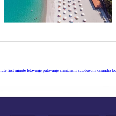
inute
first minute
letovanje
putovanje
aranžmani
autobusom
kasandra
ko