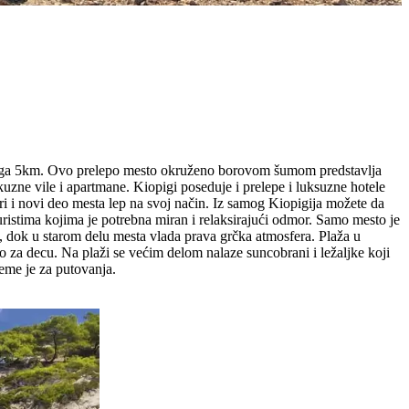
 svega 5km. Ovo prelepo mesto okruženo borovom šumom predstavlja
uzne vile i apartmane. Kiopigi poseduje i prelepe i luksuzne hotele
ari i novi deo mesta lep na svoj način. Iz samog Kiopigija možete da
ristima kojima je potrebna miran i relaksirajući odmor. Samo mesto je
 dok u starom delu mesta vlada prava grčka atmosfera. Plaža u
 za decu. Na plaži se većim delom nalaze suncobrani i ležaljke koji
eme je za putovanja.