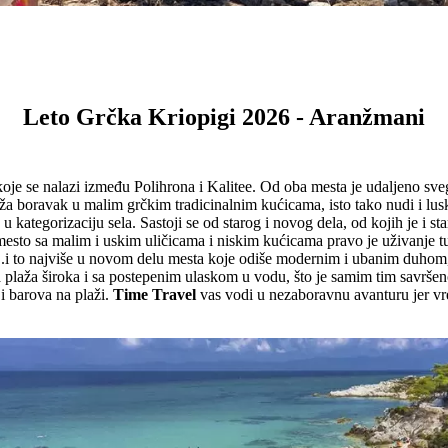
Leto Grčka Kriopigi 2026 - Aranžmani
 koje se nalazi između Polihrona i Kalitee. Od oba mesta je udaljeno
a boravak u malim grčkim tradicinalnim kućicama, isto tako nudi i lusk
kategorizaciju sela. Sastoji se od starog i novog dela, od kojih je i st
esto sa malim i uskim uličicama i niskim kućicama pravo je uživanje tu
..i to najviše u novom delu mesta koje odiše modernim i ubanim duhom,
 plaža široka i sa postepenim ulaskom u vodu, što je samim tim savršeno
i barova na plaži.
Time Travel
vas vodi u nezaboravnu avanturu jer vr