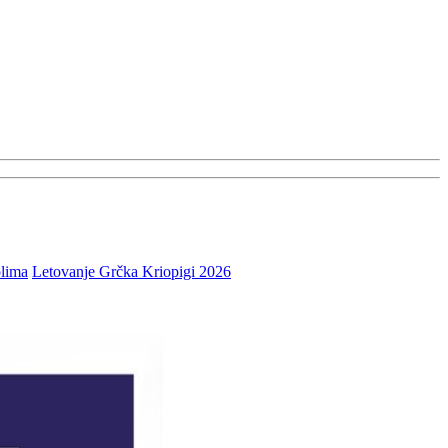
lima
Letovanje Grčka Kriopigi 2026