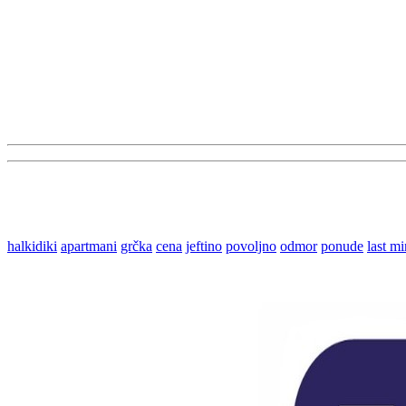
halkidiki
apartmani
grčka
cena
jeftino
povoljno
odmor
ponude
last m