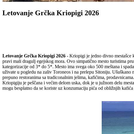
Letovanje Grčka Kriopigi 2026
Letovanje Grčka Kriopigi 2026
- Kriopigi je jedno divno mestašce
pravi mali dragulj egejskog mora. Ovo simpatično mesto turistima pruž
kategorizacije od 3* do 5*. Mesto ima svega oko 500 meštana i spada u 
uživate u pogledu na zaliv Toroneos i na prelepu Sitoniju. Ušuškano m
prepuno restoranima sa tradiconalnim jelima, kafićima, prodavnicama
Kriopigiju je peščana i većim delom uska, dok je u južnom delu mesta
mogu besplatno da se koriste uz konzumaciju pića od obližnjih kafića 