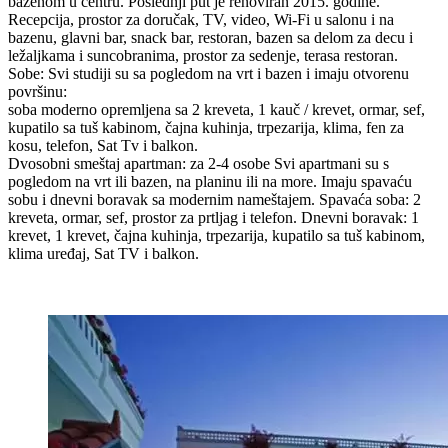
bazenom u centru. Poslednji put je renoviran 2015. godine.
Recepcija, prostor za doručak, TV, video, Wi-Fi u salonu i na
bazenu, glavni bar, snack bar, restoran, bazen sa delom za decu i
ležaljkama i suncobranima, prostor za sedenje, terasa restoran.
Sobe: Svi studiji su sa pogledom na vrt i bazen i imaju otvorenu
površinu:
soba moderno opremljena sa 2 kreveta, 1 kauč / krevet, ormar, sef,
kupatilo sa tuš kabinom, čajna kuhinja, trpezarija, klima, fen za
kosu, telefon, Sat Tv i balkon.
Dvosobni smeštaj apartman: za 2-4 osobe Svi apartmani su s
pogledom na vrt ili bazen, na planinu ili na more. Imaju spavaću
sobu i dnevni boravak sa modernim nameštajem. Spavaća soba: 2
kreveta, ormar, sef, prostor za prtljag i telefon. Dnevni boravak: 1
krevet, 1 krevet, čajna kuhinja, trpezarija, kupatilo sa tuš kabinom,
klima uređaj, Sat TV i balkon.