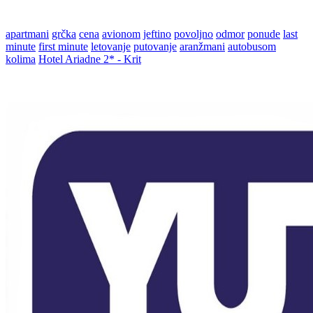
apartmani
grčka
cena
avionom
jeftino
povoljno
odmor
ponude
last
minute
first minute
letovanje
putovanje
aranžmani
autobusom
kolima
Hotel Ariadne 2* - Krit