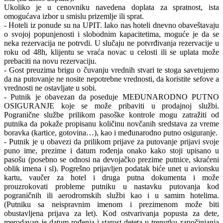
Ukoliko je u cenovniku navedena doplata za spratnost, ista
omogućava izbor u smislu prizemlje ili sprat.
- Hoteli iz ponude su na UPIT. Iako nas hoteli dnevno obaveštavaju
o svojoj popunjenosti i slobodnim kapacitetima, moguće je da se
neka rezervacija ne potrvdi. U slučaju ne potvrđivanja rezervacije u
roku od 48h, klijentu se vraća novac u celosti ili se uplata može
prebaciti na novu rezervaciju.
- Gost preuzima brigu o čuvanju vrednih stvari te stoga savetujemo
da na putovanje ne nosite nepotrebne vrednosti, da koristite sefove a
vrednosti ne ostavljate u sobi.
- Putnik je obavezan da poseduje MEĐUNARODNO PUTNO
OSIGURANJE koje se može pribaviti u prodajnoj službi.
Pogranične službe prilikom pasoške kontrole mogu zatražiti od
putnika da pokaže propisanu količinu novčanih sredstava za vreme
boravka (kartice, gotovina…), kao i međunarodno putno osiguranje.
- Putnik je u obavezi da prilikom prijave za putovanje prijavi svoje
puno ime, prezime i datum rođenja onako kako stoji upisano u
pasošu (posebno se odnosi na devojačko prezime putnice, skraćeni
oblik imena i sl). Pogrešno prijavljen podatak biće unet u avionsku
kartu, vaučer za hotel i druga putna dokumenta i može
prouzrokovati probleme putniku u nastavku putovanja kod
pograničnih ili aerodromskih službi kao i u samim hotelima.
(Putniku sa neispravnim imenom i prezimenom može biti
obustavljena prijava za let). Kod ostvarivanja popusta za dete,
merodavan je datum rođenja i starost deteta u trenutku započinjanja