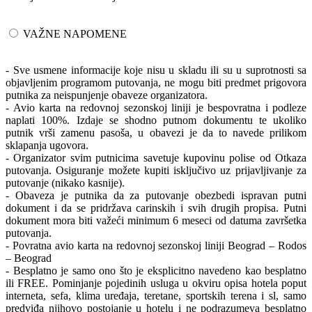
VAŽNE NAPOMENE
- Sve usmene informacije koje nisu u skladu ili su u suprotnosti sa
objavljenim programom putovanja, ne mogu biti predmet prigovora
putnika za neispunjenje obaveze organizatora.
- Avio karta na redovnoj sezonskoj liniji je bespovratna i podleze
naplati 100%. Izdaje se shodno putnom dokumentu te ukoliko
putnik vrši zamenu pasoša, u obavezi je da to navede prilikom
sklapanja ugovora.
- Organizator svim putnicima savetuje kupovinu polise od Otkaza
putovanja. Osiguranje možete kupiti isključivo uz prijavljivanje za
putovanje (nikako kasnije).
- Obaveza je putnika da za putovanje obezbedi ispravan putni
dokument i da se pridržava carinskih i svih drugih propisa. Putni
dokument mora biti važeći minimum 6 meseci od datuma završetka
putovanja.
- Povratna avio karta na redovnoj sezonskoj liniji Beograd – Rodos
– Beograd
- Besplatno je samo ono što je eksplicitno navedeno kao besplatno
ili FREE. Pominjanje pojedinih usluga u okviru opisa hotela poput
interneta, sefa, klima uređaja, teretane, sportskih terena i sl, samo
predviđa njihovo postojanje u hotelu i ne podrazumeva besplatno