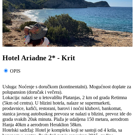
Hotel Ariadne 2* - Krit
OPIS
Usluga: Noćenje s doručkom (kontinentalni). Mogućnost doplate za
polupansion (doručak i večera).
Lokacija: nalazi se u letovalištu Platanjas, 2 km od grada Retimna
(5km od centra). U blizini hotela, nalaze se supermarketi,
prodavnice, kafići, restorani, barovi i noćni klubovi, bankomat,
stanica javnog autobuskog prevoza se nalazi u blizini, prevoz ide do
grada svakih 20ak minuta. Plaža je udaljena 150 metara, aerodrom
Hanja 40km a aerodrom Heraklion 58km.
Hotelski sadržaj: Hotel je kompleks koji se sastoji od 4 krila, sa