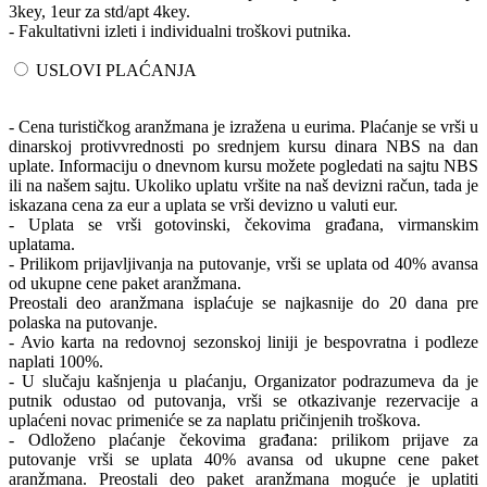
3key, 1eur za std/apt 4key.
- Fakultativni izleti i individualni troškovi putnika.
USLOVI PLAĆANJA
- Cena turističkog aranžmana je izražena u eurima. Plaćanje se vrši u
dinarskoj protivvrednosti po srednjem kursu dinara NBS na dan
uplate. Informaciju o dnevnom kursu možete pogledati na sajtu NBS
ili na našem sajtu. Ukoliko uplatu vršite na naš devizni račun, tada je
iskazana cena za eur a uplata se vrši devizno u valuti eur.
- Uplata se vrši gotovinski, čekovima građana, virmanskim
uplatama.
- Prilikom prijavljivanja na putovanje, vrši se uplata od 40% avansa
od ukupne cene paket aranžmana.
Preostali deo aranžmana isplaćuje se najkasnije do 20 dana pre
polaska na putovanje.
- Avio karta na redovnoj sezonskoj liniji je bespovratna i podleze
naplati 100%.
- U slučaju kašnjenja u plaćanju, Organizator podrazumeva da je
putnik odustao od putovanja, vrši se otkazivanje rezervacije a
uplaćeni novac primeniće se za naplatu pričinjenih troškova.
- Odloženo plaćanje čekovima građana: prilikom prijave za
putovanje vrši se uplata 40% avansa od ukupne cene paket
aranžmana. Preostali deo paket aranžmana moguće je uplatiti