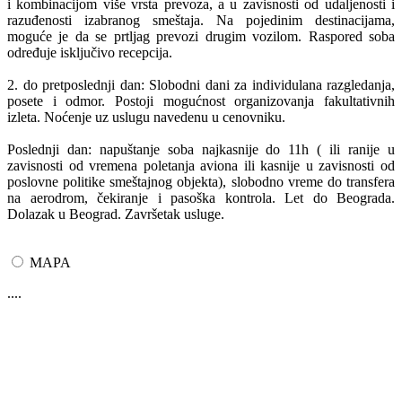
i kombinacijom više vrsta prevoza, a u zavisnosti od udaljenosti i
razuđenosti izabranog smeštaja. Na pojedinim destinacijama,
moguće je da se prtljag prevozi drugim vozilom. Raspored soba
određuje isključivo recepcija.
2. do pretposlednji dan: Slobodni dani za individulana razgledanja,
posete i odmor. Postoji mogućnost organizovanja fakultativnih
izleta. Noćenje uz uslugu navedenu u cenovniku.
Poslednji dan: napuštanje soba najkasnije do 11h ( ili ranije u
zavisnosti od vremena poletanja aviona ili kasnije u zavisnosti od
poslovne politike smeštajnog objekta), slobodno vreme do transfera
na aerodrom, čekiranje i pasoška kontrola. Let do Beograda.
Dolazak u Beograd. Završetak usluge.
MAPA
....