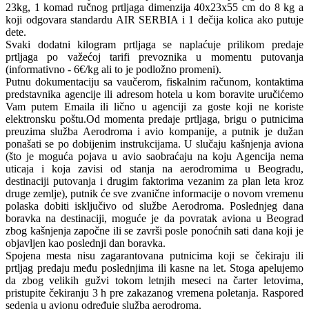
23kg, 1 komad ručnog prtljaga dimenzija 40x23x55 cm do 8 kg a
koji odgovara standardu AIR SERBIA i 1 dečija kolica ako putuje
dete.
Svaki dodatni kilogram prtljaga se naplaćuje prilikom predaje
prtljaga po važećoj tarifi prevoznika u momentu putovanja
(informativno - 6€/kg ali to je podložno promeni).
Putnu dokumentaciju sa vaučerom, fiskalnim računom, kontaktima
predstavnika agencije ili adresom hotela u kom boravite uručićemo
Vam putem Emaila ili lično u agenciji za goste koji ne koriste
elektronsku poštu.Od momenta predaje prtljaga, brigu o putnicima
preuzima služba Aerodroma i avio kompanije, a putnik je dužan
ponašati se po dobijenim instrukcijama. U slučaju kašnjenja aviona
(što je moguća pojava u avio saobraćaju na koju Agencija nema
uticaja i koja zavisi od stanja na aerodromima u Beogradu,
destinaciji putovanja i drugim faktorima vezanim za plan leta kroz
druge zemlje), putnik će sve zvanične informacije o novom vremenu
polaska dobiti isključivo od službe Aerodroma. Poslednjeg dana
boravka na destinaciji, moguće je da povratak aviona u Beograd
zbog kašnjenja započne ili se završi posle ponoćnih sati dana koji je
objavljen kao poslednji dan boravka.
Spojena mesta nisu zagarantovana putnicima koji se čekiraju ili
prtljag predaju među poslednjima ili kasne na let. Stoga apelujemo
da zbog velikih gužvi tokom letnjih meseci na čarter letovima,
pristupite čekiranju 3 h pre zakazanog vremena poletanja. Raspored
sedenja u avionu određuje služba aerodroma.