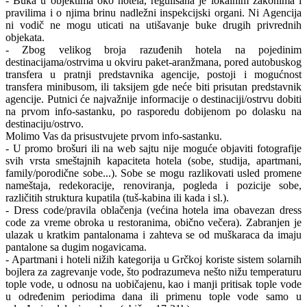
- Buka u objektima oko hotela, regulisana je lokalnim zakonima i
pravilima i o njima brinu nadležni inspekcijski organi. Ni Agencija
ni vodič ne mogu uticati na utišavanje buke drugih privrednih
objekata.
- Zbog velikog broja razuđenih hotela na pojedinim
destinacijama/ostrvima u okviru paket-aranžmana, pored autobuskog
transfera u pratnji predstavnika agencije, postoji i mogućnost
transfera minibusom, ili taksijem gde neće biti prisutan predstavnik
agencije. Putnici će najvažnije informacije o destinaciji/ostrvu dobiti
na prvom info-sastanku, po rasporedu dobijenom po dolasku na
destinaciju/ostrvo.
Molimo Vas da prisustvujete prvom info-sastanku.
- U promo brošuri ili na web sajtu nije moguće objaviti fotografije
svih vrsta smeštajnih kapaciteta hotela (sobe, studija, apartmani,
family/porodične sobe...). Sobe se mogu razlikovati usled promene
nameštaja, redekoracije, renoviranja, pogleda i pozicije sobe,
različitih struktura kupatila (tuš-kabina ili kada i sl.).
- Dress code/pravila oblačenja (većina hotela ima obavezan dress
code za vreme obroka u restoranima, obično večera). Zabranjen je
ulazak u kratkim pantalonama i zahteva se od muškaraca da imaju
pantalone sa dugim nogavicama.
- Apartmani i hoteli nižih kategorija u Grčkoj koriste sistem solarnih
bojlera za zagrevanje vode, što podrazumeva nešto nižu temperaturu
tople vode, u odnosu na uobičajenu, kao i manji pritisak tople vode
u određenim periodima dana ili primenu tople vode samo u