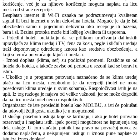
korišćenje, već je za njihovo korišćenje moguća naplata na licu
mesta od strane recepcije.
Besplatan internet ili Wi-Fi oznaka ne podrazumevaju kvalitetan
signal ili brzi internet u svim delovima hotela. Moguće je da je isti
obezbeđen samo u pojedinim delovima oko recepcije ili bazena,
bara i sl. Brzina protoka može biti lošijeg kvaliteta ili usporena.
- Pojedini hoteli praktikuju da se prilikom uručivanja daljinskih
upravljača za klima uređaj i TV, fena za kosu, pegle i sličnih uređaja
traži deponovanje određenog iznosa kao sredstva obezbeđenja, a
koji se vraća po vraćanju ključa i uređaja.
- Iznosi doplata (klima, sef) su podložni promeni. Različite su od
hotela do hotela, a takođe zavise od perioda u sezoni kad se boravi u
istim.
- Ukoliko je u programu putovanja naznačeno da se klima uređaj
plaća na licu mesta, neophodno je da recepciji (hotel ne mora
posedovati klima uređaje u svim sobama). Raspoloživost istih je na
upit. Iz tog razloga je najava od velike važnosti, jer se može dogoditi
da na licu mesta hotel nema raspoloživih.
Organizator će iste proslediti hotelu kao MOLBU, a isti će pokušati
da udovolji želji gosta ukoliko je u mogućnosti.
U slučaju posebnih usluga koje se tarifiraju, i ako je hotel prihvatio
rezervaciju i naplatu istih, ipak postoji mogućnost ne ispunjenja tog
dela usluge. U tom slučaju, putnik ima pravo na povraćaj novca za
dodatno naplaćenu, a neispunjenu uslugu u iznosu pune naplate za
istu (za iznos doplate).