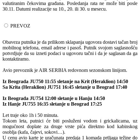
valutiranim čekovima građana. Posledanja rata ne može biti posle
30.11. Datumi realizacije su 10., 20. ili 30. u mesecu.
PREVOZ
Obaveza putnika je da prilikom sklapanja ugovora dostavi tačan broj
mobilnog telefona, email adrese i pasoš. Putnik svojom saglasnošću
potvrdjuje da su izneti podaci u ugovoru tačni i da je saglasan da ga
kontaktiramo.
Avio prevoznik je AIR SERBIA redovnom sezonskom linijom.
Iz Beograda JU750 11:55 sletanje na Krit (Heraklion) 14:50
Sa Krita (Heraklion) JU751 16:45 sletanje u Beograd 17:40
Iz Beograda JU754 12:00 sletanje u Hanju 14:50
Iz Hanje JU755 16:35 sletanje u Beograd 17:25
Let traje oko 1h i 50 minuta.
Tokom leta, putnici će biti posluženi vodom i grickalicama, uz
mogućnost doplate za druge vrste pića direktno kod kabinskog
osoblja (kafa, čajevi, sokovi…).
U cenu avio karte je uračunata predaja 1 komada prtljaga težine do