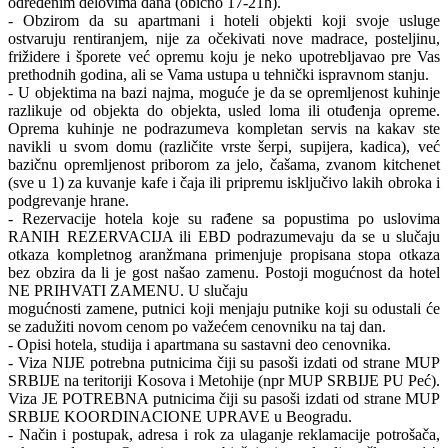
određenim delovima dana (obično 17-21h).
- Obzirom da su apartmani i hoteli objekti koji svoje usluge
ostvaruju rentiranjem, nije za očekivati nove madrace, posteljinu,
frižidere i šporete već opremu koju je neko upotrebljavao pre Vas
prethodnih godina, ali se Vama ustupa u tehnički ispravnom stanju.
- U objektima na bazi najma, moguće je da se opremljenost kuhinje
razlikuje od objekta do objekta, usled loma ili otuđenja opreme.
Oprema kuhinje ne podrazumeva kompletan servis na kakav ste
navikli u svom domu (različite vrste šerpi, supijera, kadica), već
bazičnu opremljenost priborom za jelo, čašama, zvanom kitchenet
(sve u 1) za kuvanje kafe i čaja ili pripremu isključivo lakih obroka i
podgrevanje hrane.
- Rezervacije hotela koje su rađene sa popustima po uslovima
RANIH REZERVACIJA ili EBD podrazumevaju da se u slučaju
otkaza kompletnog aranžmana primenjuje propisana stopa otkaza
bez obzira da li je gost našao zamenu. Postoji mogućnost da hotel
NE PRIHVATI ZAMENU. U slučaju
mogućnosti zamene, putnici koji menjaju putnike koji su odustali će
se zadužiti novom cenom po važećem cenovniku na taj dan.
- Opisi hotela, studija i apartmana su sastavni deo cenovnika.
- Viza NIJE potrebna putnicima čiji su pasoši izdati od strane MUP
SRBIJE na teritoriji Kosova i Metohije (npr MUP SRBIJE PU Peć).
Viza JE POTREBNA putnicima čiji su pasoši izdati od strane MUP
SRBIJE KOORDINACIONE UPRAVE u Beogradu.
- Način i postupak, adresa i rok za ulaganje reklamacije potrošača,