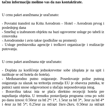
tačnu informaciju molimo vas da nas kontaktirate.
U cenu paket aranžmana je uračunato:
- Povratni transferi na Kritu Aerodrom – Hotel – Aerodrom prvog i
poslednjeg dana
- Smeštaj u izabranom objektu na bazi ugovorene usluge po tabeli iz
cenovnika
- Aerodromske i avio takse (podložne su promeni)
- Usluge predstavnika agencije i troškovi organizacije i realizacije
putovanja.
U cenu paket aranžmana nije uračunato:
- Doplata za korišćenje jednokrevetne sobe (doplata je na upit i
razlikuje se od hotela do hotela).
- Međunarodno putno osiguranje. Posedovanje polise putnog
osiguranja za ulazak na teritoriju zemalja EU je obaveza putnika, te
putnici sami snose odgovornost u slučaju neposedovanja istog.
- Boravišna taksa: ista se plaća direktno recepciji hotela pre
napuštanja objekta. U trenutku postavljanja programa cena po sobi
po danu iznosi: 0.50eur za htl 2*/ 1*, 1.5eur za htl 3*, 3eur za htl 4*
i 4eur za htl 5*; 0.25eur za std/apt 1key-2key, 0.50eur za std/apt