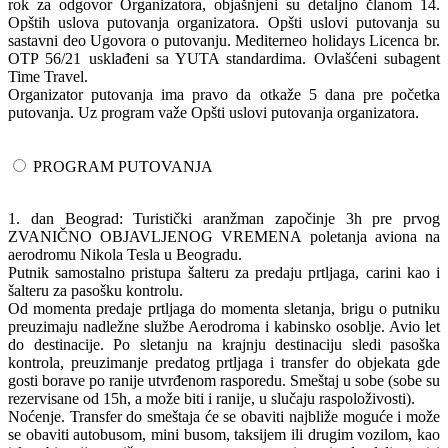
rok za odgovor Organizatora, objašnjeni su detaljno članom 14.
Opštih uslova putovanja organizatora. Opšti uslovi putovanja su
sastavni deo Ugovora o putovanju. Mediterneo holidays Licenca br.
OTP 56/21 usklađeni sa YUTA standardima. Ovlašćeni subagent
Time Travel.
Organizator putovanja ima pravo da otkaže 5 dana pre početka
putovanja. Uz program važe Opšti uslovi putovanja organizatora.
PROGRAM PUTOVANJA
1. dan Beograd: Turistički aranžman započinje 3h pre prvog
ZVANIČNO OBJAVLJENOG VREMENA poletanja aviona na
aerodromu Nikola Tesla u Beogradu.
Putnik samostalno pristupa šalteru za predaju prtljaga, carini kao i
šalteru za pasošku kontrolu.
Od momenta predaje prtljaga do momenta sletanja, brigu o putniku
preuzimaju nadležne službe Aerodroma i kabinsko osoblje. Avio let
do destinacije. Po sletanju na krajnju destinaciju sledi pasoška
kontrola, preuzimanje predatog prtljaga i transfer do objekata gde
gosti borave po ranije utvrđenom rasporedu. Smeštaj u sobe (sobe su
rezervisane od 15h, a može biti i ranije, u slučaju raspoloživosti).
Noćenje. Transfer do smeštaja će se obaviti najbliže moguće i može
se obaviti autobusom, mini busom, taksijem ili drugim vozilom, kao