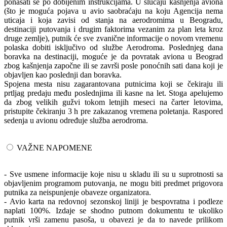
ponašati se po dobijenim instrukcijama. U slučaju kašnjenja aviona
(što je moguća pojava u avio saobraćaju na koju Agencija nema
uticaja i koja zavisi od stanja na aerodromima u Beogradu,
destinaciji putovanja i drugim faktorima vezanim za plan leta kroz
druge zemlje), putnik će sve zvanične informacije o novom vremenu
polaska dobiti isključivo od službe Aerodroma. Poslednjeg dana
boravka na destinaciji, moguće je da povratak aviona u Beograd
zbog kašnjenja započne ili se završi posle ponoćnih sati dana koji je
objavljen kao poslednji dan boravka.
Spojena mesta nisu zagarantovana putnicima koji se čekiraju ili
prtljag predaju među poslednjima ili kasne na let. Stoga apelujemo
da zbog velikih gužvi tokom letnjih meseci na čarter letovima,
pristupite čekiranju 3 h pre zakazanog vremena poletanja. Raspored
sedenja u avionu određuje služba aerodroma.
VAŽNE NAPOMENE
- Sve usmene informacije koje nisu u skladu ili su u suprotnosti sa
objavljenim programom putovanja, ne mogu biti predmet prigovora
putnika za neispunjenje obaveze organizatora.
- Avio karta na redovnoj sezonskoj liniji je bespovratna i podleze
naplati 100%. Izdaje se shodno putnom dokumentu te ukoliko
putnik vrši zamenu pasoša, u obavezi je da to navede prilikom