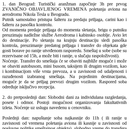
1. dan Beograd: Turistički aranžman započinje 3h pre prvog
ZVANIČNO OBJAVLJENOG VREMENA poletanja aviona na
aerodromu Nikola Tesla u Beogradu.
Putnik samostalno pristupa šalteru za predaju prtljaga, carini kao i
šalteru za pasošku kontrolu.
Od momenta predaje prtljaga do momenta sletanja, brigu o putniku
preuzimaju nadležne službe Aerodroma i kabinsko osoblje. Avio let
do destinacije. Po sletanju na krajnju destinaciju sledi pasoška
kontrola, preuzimanje predatog prtljaga i transfer do objekata gde
gosti borave po ranije utvrđenom rasporedu. Smeštaj u sobe (sobe su
rezervisane od 15h, a može biti i ranije, u slučaju raspoloživosti).
Noćenje. Transfer do smeštaja će se obaviti najbliže moguće i može
se obaviti autobusom, mini busom, taksijem ili drugim vozilom, kao
i kombinacijom više vrsta prevoza, a u zavisnosti od udaljenosti i
razuđenosti izabranog smeštaja. Na pojedinim destinacijama,
moguće je da se prtljag prevozi drugim vozilom. Raspored soba
određuje isključivo recepcija.
2. do pretposlednji dan: Slobodni dani za individulana razgledanja,
posete i odmor. Postoji mogućnost organizovanja fakultativnih
izleta. Noćenje uz uslugu navedenu u cenovniku.
Poslednji dan: napuštanje soba najkasnije do 11h ( ili ranije u
zavisnosti od vremena poletanja aviona ili kasnije u zavisnosti od
poslovne politike smeštajnog objekta), slobodno vreme do transfera