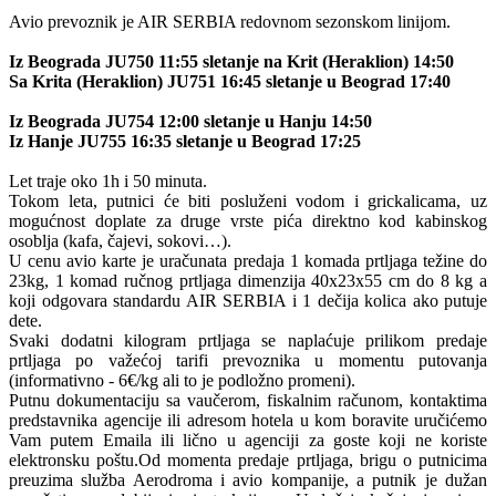
Avio prevoznik je AIR SERBIA redovnom sezonskom linijom.
Iz Beograda JU750 11:55 sletanje na Krit (Heraklion) 14:50
Sa Krita (Heraklion) JU751 16:45 sletanje u Beograd 17:40
Iz Beograda JU754 12:00 sletanje u Hanju 14:50
Iz Hanje JU755 16:35 sletanje u Beograd 17:25
Let traje oko 1h i 50 minuta.
Tokom leta, putnici će biti posluženi vodom i grickalicama, uz
mogućnost doplate za druge vrste pića direktno kod kabinskog
osoblja (kafa, čajevi, sokovi…).
U cenu avio karte je uračunata predaja 1 komada prtljaga težine do
23kg, 1 komad ručnog prtljaga dimenzija 40x23x55 cm do 8 kg a
koji odgovara standardu AIR SERBIA i 1 dečija kolica ako putuje
dete.
Svaki dodatni kilogram prtljaga se naplaćuje prilikom predaje
prtljaga po važećoj tarifi prevoznika u momentu putovanja
(informativno - 6€/kg ali to je podložno promeni).
Putnu dokumentaciju sa vaučerom, fiskalnim računom, kontaktima
predstavnika agencije ili adresom hotela u kom boravite uručićemo
Vam putem Emaila ili lično u agenciji za goste koji ne koriste
elektronsku poštu.Od momenta predaje prtljaga, brigu o putnicima
preuzima služba Aerodroma i avio kompanije, a putnik je dužan