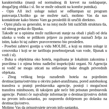
karakteristika (manji od normalnog ili krevet na rasklapanje,
drugačijeg oblika i sl. što se može odraziti na komfor putnika).
- Opis All incl usluge nalazi se odštampan uz program
putovanja.Ukoliko ga ne možete naći, molimo Vas da nas
kontaktirate kako bismo Vam ga prosledili ili uručili direktno.
- Opisi plaža su generalni, te na istoj može biti različitih struktura tla,
od sitnog peska do šljunka.
Takođe se u opisima može razlikovati stanje na obali i plaži od dela
ulaska u vodu se prilikom prijave za putovanje naznači želja za
istim, kako bi taj zahtev pravovremeno bio prosleđen.
- Posebni zahtevi gostiju u vidu MOLBE, a koji su mimo usluge iz
cenovnika i koji se ne tarifiraju posebno(pesak van vode, šljunak u
vodi i sl).
- Buka u objektima oko hotela, regulisana je lokalnim zakonima i
pravilima i o njima brinu nadležni inspekcijski organi. Ni Agencija
ni vodič ne mogu uticati na utišavanje buke drugih privrednih
objekata.
- Zbog velikog broja razuđenih hotela na pojedinim
destinacijama/ostrvima u okviru paket-aranžmana, pored autobuskog
transfera u pratnji predstavnika agencije, postoji i mogućnost
transfera minibusom, ili taksijem gde neće biti prisutan predstavnik
agencije. Putnici će najvažnije informacije o destinaciji/ostrvu dobiti
na prvom info-sastanku, po rasporedu dobijenom po dolasku na
destinaciju/ostrvo.
Molimo Vas da prisustvujete prvom info-sastanku.