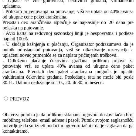
- Uplata se vrši gotovinski, čekovima građana, virmanskim
uplatama.
- Prilikom prijavljivanja na putovanje, vrši se uplata od 40% avansa
od ukupne cene paket aranžmana.
Preostali deo aranžmana isplaćuje se najkasnije do 20 dana pre
polaska na putovanje.
- Avio karta na redovnoj sezonskoj liniji je bespovratna i podleze
naplati 100%.
- U slučaju kašnjenja u plaćanju, Organizator podrazumeva da je
putnik odustao od putovanja, vrši se otkazivanje rezervacije a
uplaćeni novac primeniće se za naplatu pričinjenih troškova.
- Odloženo plaćanje čekovima građana: prilikom prijave za
putovanje vrši se uplata 40% avansa od ukupne cene paket
aranžmana. Preostali deo paket aranžmana moguće je uplatiti
valutiranim čekovima građana. Posledanja rata ne može biti posle
30.11. Datumi realizacije su 10., 20. ili 30. u mesecu.
PREVOZ
Obaveza putnika je da prilikom sklapanja ugovora dostavi tačan broj
mobilnog telefona, email adrese i pasoš. Putnik svojom saglasnošću
potvrdjuje da su izneti podaci u ugovoru tačni i da je saglasan da ga
kontaktiramo.