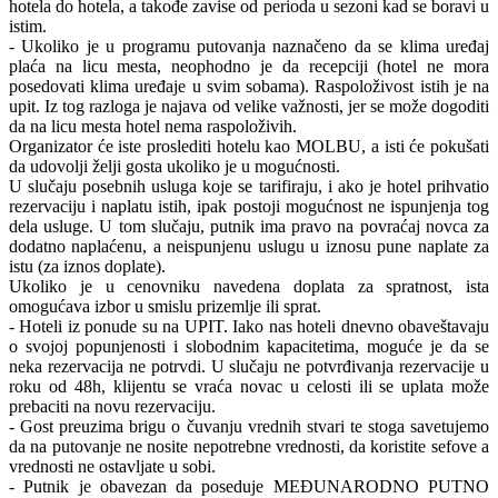
hotela do hotela, a takođe zavise od perioda u sezoni kad se boravi u
istim.
- Ukoliko je u programu putovanja naznačeno da se klima uređaj
plaća na licu mesta, neophodno je da recepciji (hotel ne mora
posedovati klima uređaje u svim sobama). Raspoloživost istih je na
upit. Iz tog razloga je najava od velike važnosti, jer se može dogoditi
da na licu mesta hotel nema raspoloživih.
Organizator će iste proslediti hotelu kao MOLBU, a isti će pokušati
da udovolji želji gosta ukoliko je u mogućnosti.
U slučaju posebnih usluga koje se tarifiraju, i ako je hotel prihvatio
rezervaciju i naplatu istih, ipak postoji mogućnost ne ispunjenja tog
dela usluge. U tom slučaju, putnik ima pravo na povraćaj novca za
dodatno naplaćenu, a neispunjenu uslugu u iznosu pune naplate za
istu (za iznos doplate).
Ukoliko je u cenovniku navedena doplata za spratnost, ista
omogućava izbor u smislu prizemlje ili sprat.
- Hoteli iz ponude su na UPIT. Iako nas hoteli dnevno obaveštavaju
o svojoj popunjenosti i slobodnim kapacitetima, moguće je da se
neka rezervacija ne potrvdi. U slučaju ne potvrđivanja rezervacije u
roku od 48h, klijentu se vraća novac u celosti ili se uplata može
prebaciti na novu rezervaciju.
- Gost preuzima brigu o čuvanju vrednih stvari te stoga savetujemo
da na putovanje ne nosite nepotrebne vrednosti, da koristite sefove a
vrednosti ne ostavljate u sobi.
- Putnik je obavezan da poseduje MEĐUNARODNO PUTNO