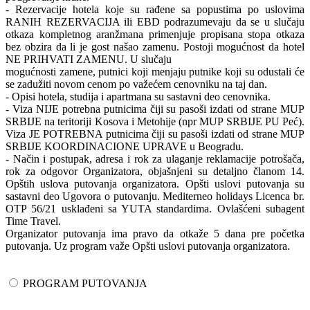
- Rezervacije hotela koje su rađene sa popustima po uslovima
RANIH REZERVACIJA ili EBD podrazumevaju da se u slučaju
otkaza kompletnog aranžmana primenjuje propisana stopa otkaza
bez obzira da li je gost našao zamenu. Postoji mogućnost da hotel
NE PRIHVATI ZAMENU. U slučaju
mogućnosti zamene, putnici koji menjaju putnike koji su odustali će
se zadužiti novom cenom po važećem cenovniku na taj dan.
- Opisi hotela, studija i apartmana su sastavni deo cenovnika.
- Viza NIJE potrebna putnicima čiji su pasoši izdati od strane MUP
SRBIJE na teritoriji Kosova i Metohije (npr MUP SRBIJE PU Peć).
Viza JE POTREBNA putnicima čiji su pasoši izdati od strane MUP
SRBIJE KOORDINACIONE UPRAVE u Beogradu.
- Način i postupak, adresa i rok za ulaganje reklamacije potrošača,
rok za odgovor Organizatora, objašnjeni su detaljno članom 14.
Opštih uslova putovanja organizatora. Opšti uslovi putovanja su
sastavni deo Ugovora o putovanju. Mediterneo holidays Licenca br.
OTP 56/21 usklađeni sa YUTA standardima. Ovlašćeni subagent
Time Travel.
Organizator putovanja ima pravo da otkaže 5 dana pre početka
putovanja. Uz program važe Opšti uslovi putovanja organizatora.
PROGRAM PUTOVANJA