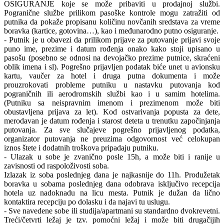
OSIGURANJE koje se može pribaviti u prodajnoj službi.
Pogranične službe prilikom pasoške kontrole mogu zatražiti od
putnika da pokaže propisanu količinu novčanih sredstava za vreme
boravka (kartice, gotovina…), kao i međunarodno putno osiguranje.
- Putnik je u obavezi da prilikom prijave za putovanje prijavi svoje
puno ime, prezime i datum rođenja onako kako stoji upisano u
pasošu (posebno se odnosi na devojačko prezime putnice, skraćeni
oblik imena i sl). Pogrešno prijavljen podatak biće unet u avionsku
kartu, vaučer za hotel i druga putna dokumenta i može
prouzrokovati probleme putniku u nastavku putovanja kod
pograničnih ili aerodromskih službi kao i u samim hotelima.
(Putniku sa neispravnim imenom i prezimenom može biti
obustavljena prijava za let). Kod ostvarivanja popusta za dete,
merodavan je datum rođenja i starost deteta u trenutku započinjanja
putovanja. Za sve slučajeve pogrešno prijavljenog podatka,
organizator putovanja ne preuzima odgovornost već celokupan
iznos štete i dodatnih troškova pripadaju putniku.
- Ulazak u sobe je zvanično posle 15h, a može biti i ranije u
zavisnosti od raspoloživosti soba.
Izlazak iz soba poslednjeg dana je najkasnije do 11h. Produžetak
boravka u sobama poslednjeg dana odobrava isključivo recepcija
hotela uz nadoknadu na licu mesta. Putnik je dužan da lično
kontaktira recepciju po dolasku i da najavi tu uslugu.
- Sve navedene sobe ili studija/apartmani su standardno dvokrevetni.
Treći/četvrti ležaj je tzv. pomoćni ležaj i može biti drugačijih