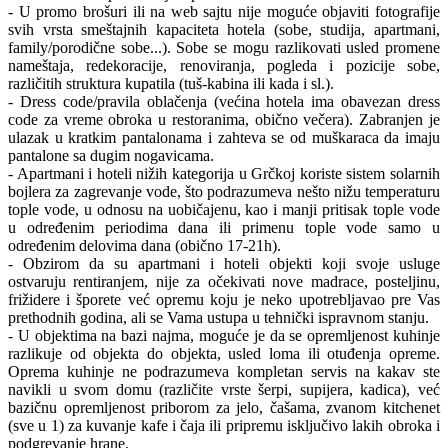
- U promo brošuri ili na web sajtu nije moguće objaviti fotografije
svih vrsta smeštajnih kapaciteta hotela (sobe, studija, apartmani,
family/porodične sobe...). Sobe se mogu razlikovati usled promene
nameštaja, redekoracije, renoviranja, pogleda i pozicije sobe,
različitih struktura kupatila (tuš-kabina ili kada i sl.).
- Dress code/pravila oblačenja (većina hotela ima obavezan dress
code za vreme obroka u restoranima, obično večera). Zabranjen je
ulazak u kratkim pantalonama i zahteva se od muškaraca da imaju
pantalone sa dugim nogavicama.
- Apartmani i hoteli nižih kategorija u Grčkoj koriste sistem solarnih
bojlera za zagrevanje vode, što podrazumeva nešto nižu temperaturu
tople vode, u odnosu na uobičajenu, kao i manji pritisak tople vode
u određenim periodima dana ili primenu tople vode samo u
određenim delovima dana (obično 17-21h).
- Obzirom da su apartmani i hoteli objekti koji svoje usluge
ostvaruju rentiranjem, nije za očekivati nove madrace, posteljinu,
frižidere i šporete već opremu koju je neko upotrebljavao pre Vas
prethodnih godina, ali se Vama ustupa u tehnički ispravnom stanju.
- U objektima na bazi najma, moguće je da se opremljenost kuhinje
razlikuje od objekta do objekta, usled loma ili otuđenja opreme.
Oprema kuhinje ne podrazumeva kompletan servis na kakav ste
navikli u svom domu (različite vrste šerpi, supijera, kadica), već
bazičnu opremljenost priborom za jelo, čašama, zvanom kitchenet
(sve u 1) za kuvanje kafe i čaja ili pripremu isključivo lakih obroka i
podgrevanje hrane.