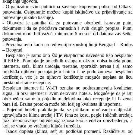
sklapanja ugovora.
- Organizator svim putnicima savetuje kupovinu polise od Otkaza
putovanja. Osiguranje možete kupiti isključivo uz prijavljivanje za
putovanje (nikako kasnije).
- Obaveza je putnika da za putovanje obezbedi ispravan putni
dokument i da se pridržava carinskih i svih drugih propisa. Putni
dokument mora biti važeći minimum 6 meseci od datuma završetka
putovanja.
- Povratna avio karta na redovnoj sezonskoj liniji Beograd – Rodos
– Beograd
- Besplatno je samo ono što je eksplicitno navedeno kao besplatno
ili FREE. Pominjanje pojedinih usluga u okviru opisa hotela poput
interneta, sefa, klima uređaja, teretane, sportskih terena i sl, samo
predviđa njihovo postojanje u hotelu i ne podrazumeva besplatno
korišćenje, već je za njihovo korišćenje moguća naplata na licu
mesta od strane recepcije.
Besplatan internet ili Wi-Fi oznaka ne podrazumevaju kvalitetan
signal ili brzi internet u svim delovima hotela. Moguće je da je isti
obezbeđen samo u pojedinim delovima oko recepcije ili bazena,
bara i sl. Brzina protoka može biti lošijeg kvaliteta ili usporena.
- Pojedini hoteli praktikuju da se prilikom uručivanja daljinskih
upravljača za klima uređaj i TV, fena za kosu, pegle i sličnih uređaja
traži deponovanje određenog iznosa kao sredstva obezbeđenja, a
koji se vraća po vraćanju ključa i uređaja.
- Iznosi doplata (klima, sef) su podložni promeni. Različite su od