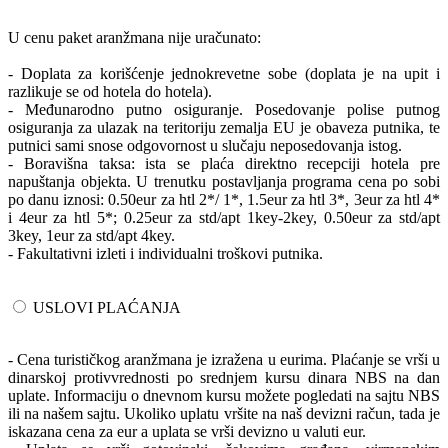
U cenu paket aranžmana nije uračunato:
- Doplata za korišćenje jednokrevetne sobe (doplata je na upit i
razlikuje se od hotela do hotela).
- Međunarodno putno osiguranje. Posedovanje polise putnog
osiguranja za ulazak na teritoriju zemalja EU je obaveza putnika, te
putnici sami snose odgovornost u slučaju neposedovanja istog.
- Boravišna taksa: ista se plaća direktno recepciji hotela pre
napuštanja objekta. U trenutku postavljanja programa cena po sobi
po danu iznosi: 0.50eur za htl 2*/ 1*, 1.5eur za htl 3*, 3eur za htl 4*
i 4eur za htl 5*; 0.25eur za std/apt 1key-2key, 0.50eur za std/apt
3key, 1eur za std/apt 4key.
- Fakultativni izleti i individualni troškovi putnika.
USLOVI PLAĆANJA
- Cena turističkog aranžmana je izražena u eurima. Plaćanje se vrši u
dinarskoj protivvrednosti po srednjem kursu dinara NBS na dan
uplate. Informaciju o dnevnom kursu možete pogledati na sajtu NBS
ili na našem sajtu. Ukoliko uplatu vršite na naš devizni račun, tada je
iskazana cena za eur a uplata se vrši devizno u valuti eur.