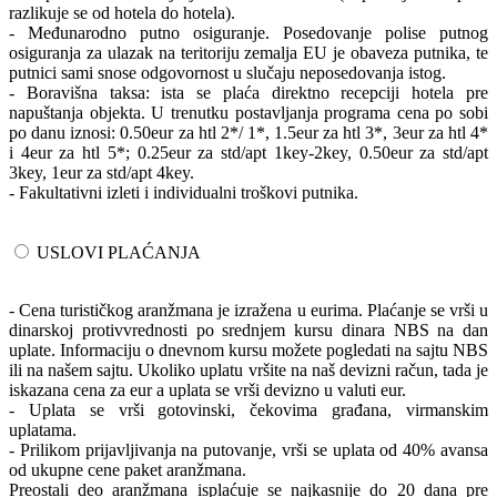
razlikuje se od hotela do hotela).
- Međunarodno putno osiguranje. Posedovanje polise putnog
osiguranja za ulazak na teritoriju zemalja EU je obaveza putnika, te
putnici sami snose odgovornost u slučaju neposedovanja istog.
- Boravišna taksa: ista se plaća direktno recepciji hotela pre
napuštanja objekta. U trenutku postavljanja programa cena po sobi
po danu iznosi: 0.50eur za htl 2*/ 1*, 1.5eur za htl 3*, 3eur za htl 4*
i 4eur za htl 5*; 0.25eur za std/apt 1key-2key, 0.50eur za std/apt
3key, 1eur za std/apt 4key.
- Fakultativni izleti i individualni troškovi putnika.
USLOVI PLAĆANJA
- Cena turističkog aranžmana je izražena u eurima. Plaćanje se vrši u
dinarskoj protivvrednosti po srednjem kursu dinara NBS na dan
uplate. Informaciju o dnevnom kursu možete pogledati na sajtu NBS
ili na našem sajtu. Ukoliko uplatu vršite na naš devizni račun, tada je
iskazana cena za eur a uplata se vrši devizno u valuti eur.
- Uplata se vrši gotovinski, čekovima građana, virmanskim
uplatama.
- Prilikom prijavljivanja na putovanje, vrši se uplata od 40% avansa
od ukupne cene paket aranžmana.
Preostali deo aranžmana isplaćuje se najkasnije do 20 dana pre