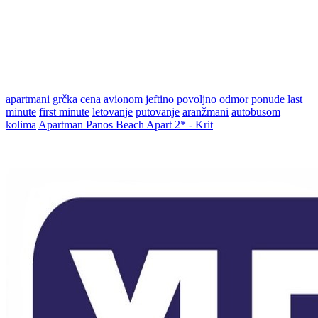
apartmani
grčka
cena
avionom
jeftino
povoljno
odmor
ponude
last
minute
first minute
letovanje
putovanje
aranžmani
autobusom
kolima
Apartman Panos Beach Apart 2* - Krit