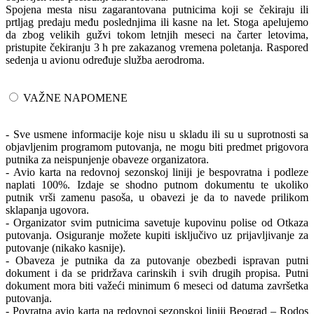
Spojena mesta nisu zagarantovana putnicima koji se čekiraju ili
prtljag predaju među poslednjima ili kasne na let. Stoga apelujemo
da zbog velikih gužvi tokom letnjih meseci na čarter letovima,
pristupite čekiranju 3 h pre zakazanog vremena poletanja. Raspored
sedenja u avionu određuje služba aerodroma.
VAŽNE NAPOMENE
- Sve usmene informacije koje nisu u skladu ili su u suprotnosti sa
objavljenim programom putovanja, ne mogu biti predmet prigovora
putnika za neispunjenje obaveze organizatora.
- Avio karta na redovnoj sezonskoj liniji je bespovratna i podleze
naplati 100%. Izdaje se shodno putnom dokumentu te ukoliko
putnik vrši zamenu pasoša, u obavezi je da to navede prilikom
sklapanja ugovora.
- Organizator svim putnicima savetuje kupovinu polise od Otkaza
putovanja. Osiguranje možete kupiti isključivo uz prijavljivanje za
putovanje (nikako kasnije).
- Obaveza je putnika da za putovanje obezbedi ispravan putni
dokument i da se pridržava carinskih i svih drugih propisa. Putni
dokument mora biti važeći minimum 6 meseci od datuma završetka
putovanja.
- Povratna avio karta na redovnoj sezonskoj liniji Beograd – Rodos