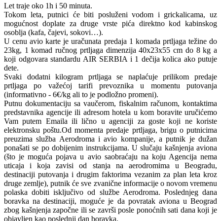
Let traje oko 1h i 50 minuta.
Tokom leta, putnici će biti posluženi vodom i grickalicama, uz
mogućnost doplate za druge vrste pića direktno kod kabinskog
osoblja (kafa, čajevi, sokovi…).
U cenu avio karte je uračunata predaja 1 komada prtljaga težine do
23kg, 1 komad ručnog prtljaga dimenzija 40x23x55 cm do 8 kg a
koji odgovara standardu AIR SERBIA i 1 dečija kolica ako putuje
dete.
Svaki dodatni kilogram prtljaga se naplaćuje prilikom predaje
prtljaga po važećoj tarifi prevoznika u momentu putovanja
(informativno - 6€/kg ali to je podložno promeni).
Putnu dokumentaciju sa vaučerom, fiskalnim računom, kontaktima
predstavnika agencije ili adresom hotela u kom boravite uručićemo
Vam putem Emaila ili lično u agenciji za goste koji ne koriste
elektronsku poštu.Od momenta predaje prtljaga, brigu o putnicima
preuzima služba Aerodroma i avio kompanije, a putnik je dužan
ponašati se po dobijenim instrukcijama. U slučaju kašnjenja aviona
(što je moguća pojava u avio saobraćaju na koju Agencija nema
uticaja i koja zavisi od stanja na aerodromima u Beogradu,
destinaciji putovanja i drugim faktorima vezanim za plan leta kroz
druge zemlje), putnik će sve zvanične informacije o novom vremenu
polaska dobiti isključivo od službe Aerodroma. Poslednjeg dana
boravka na destinaciji, moguće je da povratak aviona u Beograd
zbog kašnjenja započne ili se završi posle ponoćnih sati dana koji je
objavljen kao poslednji dan boravka.