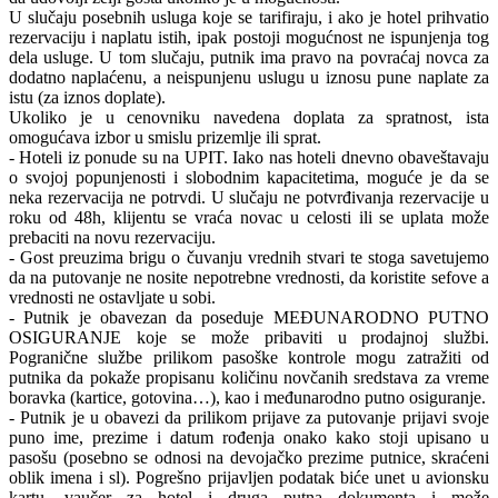
U slučaju posebnih usluga koje se tarifiraju, i ako je hotel prihvatio
rezervaciju i naplatu istih, ipak postoji mogućnost ne ispunjenja tog
dela usluge. U tom slučaju, putnik ima pravo na povraćaj novca za
dodatno naplaćenu, a neispunjenu uslugu u iznosu pune naplate za
istu (za iznos doplate).
Ukoliko je u cenovniku navedena doplata za spratnost, ista
omogućava izbor u smislu prizemlje ili sprat.
- Hoteli iz ponude su na UPIT. Iako nas hoteli dnevno obaveštavaju
o svojoj popunjenosti i slobodnim kapacitetima, moguće je da se
neka rezervacija ne potrvdi. U slučaju ne potvrđivanja rezervacije u
roku od 48h, klijentu se vraća novac u celosti ili se uplata može
prebaciti na novu rezervaciju.
- Gost preuzima brigu o čuvanju vrednih stvari te stoga savetujemo
da na putovanje ne nosite nepotrebne vrednosti, da koristite sefove a
vrednosti ne ostavljate u sobi.
- Putnik je obavezan da poseduje MEĐUNARODNO PUTNO
OSIGURANJE koje se može pribaviti u prodajnoj službi.
Pogranične službe prilikom pasoške kontrole mogu zatražiti od
putnika da pokaže propisanu količinu novčanih sredstava za vreme
boravka (kartice, gotovina…), kao i međunarodno putno osiguranje.
- Putnik je u obavezi da prilikom prijave za putovanje prijavi svoje
puno ime, prezime i datum rođenja onako kako stoji upisano u
pasošu (posebno se odnosi na devojačko prezime putnice, skraćeni
oblik imena i sl). Pogrešno prijavljen podatak biće unet u avionsku
kartu, vaučer za hotel i druga putna dokumenta i može