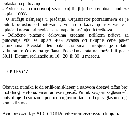
polaska na putovanje.
- Avio karta na redovnoj sezonskoj liniji je bespovratna i podleze
naplati 100%.
- U slučaju kašnjenja u plaćanju, Organizator podrazumeva da je
putnik odustao od putovanja, vrši se otkazivanje rezervacije a
uplaćeni novac primeniće se za naplatu pričinjenih troškova.
- Odloženo plaćanje čekovima građana: prilikom prijave za
putovanje vrši se uplata 40% avansa od ukupne cene paket
aranžmana. Preostali deo paket aranžmana moguće je uplatiti
valutiranim čekovima građana. Posledanja rata ne može biti posle
30.11. Datumi realizacije su 10., 20. ili 30. u mesecu.
PREVOZ
Obaveza putnika je da prilikom sklapanja ugovora dostavi tačan broj
mobilnog telefona, email adrese i pasoš. Putnik svojom saglasnošću
potvrdjuje da su izneti podaci u ugovoru tačni i da je saglasan da ga
kontaktiramo.
Avio prevoznik je AIR SERBIA redovnom sezonskom linijom.