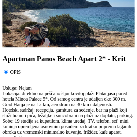
Apartman Panos Beach Apart 2* - Krit
OPIS
Usluga: Najam
Lokacija: direktno na peščano šljunkovitoj plaži Platanjasa pored
hotela Minoa Palace 5*. Od samog centra je udaljen oko 300 m.
Grad Hanja je na 12 km, aerodrom na 30 km udaljenosti.
Hotelski sadržaj: recepcija, garnitura za sedenje, bar na plaži koji
služi hranu i pića, ležaljke i suncobrani na plaži uz doplatu, parking.
Sobe: 19 studija sa kupatilom, klima uređaj, TV, telefon, sef, mini
kuhinja opremljena osnovnim posuđem za kratku pripremu laganih
obroka uz vremenski minimalno kuvanje, frižider, kafe aparat,