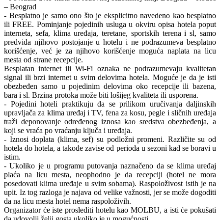
– Beograd
- Besplatno je samo ono što je eksplicitno navedeno kao besplatno
ili FREE. Pominjanje pojedinih usluga u okviru opisa hotela poput
interneta, sefa, klima uređaja, teretane, sportskih terena i sl, samo
predviđa njihovo postojanje u hotelu i ne podrazumeva besplatno
korišćenje, već je za njihovo korišćenje moguća naplata na licu
mesta od strane recepcije.
Besplatan internet ili Wi-Fi oznaka ne podrazumevaju kvalitetan
signal ili brzi internet u svim delovima hotela. Moguće je da je isti
obezbeđen samo u pojedinim delovima oko recepcije ili bazena,
bara i sl. Brzina protoka može biti lošijeg kvaliteta ili usporena.
- Pojedini hoteli praktikuju da se prilikom uručivanja daljinskih
upravljača za klima uređaj i TV, fena za kosu, pegle i sličnih uređaja
traži deponovanje određenog iznosa kao sredstva obezbeđenja, a
koji se vraća po vraćanju ključa i uređaja.
- Iznosi doplata (klima, sef) su podložni promeni. Različite su od
hotela do hotela, a takođe zavise od perioda u sezoni kad se boravi u
istim.
- Ukoliko je u programu putovanja naznačeno da se klima uređaj
plaća na licu mesta, neophodno je da recepciji (hotel ne mora
posedovati klima uređaje u svim sobama). Raspoloživost istih je na
upit. Iz tog razloga je najava od velike važnosti, jer se može dogoditi
da na licu mesta hotel nema raspoloživih.
Organizator će iste proslediti hotelu kao MOLBU, a isti će pokušati
da udovolji želji gosta ukoliko je u mogućnosti.