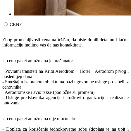
CENE
Zbog promenljivosti cena na tržištu, da biste dobili detaljnu i tačnu
informaciju molimo vas da nas kontaktirate.
U cenu paket aranžmana je uračunato:
- Povratni transferi na Kritu Aerodrom – Hotel – Aerodrom prvog i
poslednjeg dana
- Smeštaj u izabranom objektu na bazi ugovorene usluge po tabeli iz
cenovnika
- Aerodromske i avio takse (podložne su promeni)
- Usluge predstavnika agencije i troškovi organizacije i realizacije
putovanja.
U cenu paket aranžmana nije uračunato:
- Doplata za korišćenje jednokrevetne sobe (doplata je na upit i