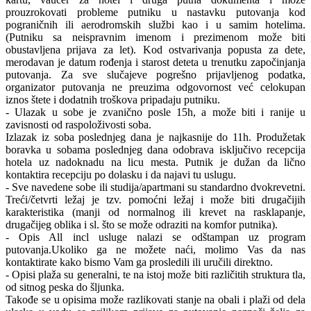
prouzrokovati probleme putniku u nastavku putovanja kod
pograničnih ili aerodromskih službi kao i u samim hotelima.
(Putniku sa neispravnim imenom i prezimenom može biti
obustavljena prijava za let). Kod ostvarivanja popusta za dete,
merodavan je datum rođenja i starost deteta u trenutku započinjanja
putovanja. Za sve slučajeve pogrešno prijavljenog podatka,
organizator putovanja ne preuzima odgovornost već celokupan
iznos štete i dodatnih troškova pripadaju putniku.
- Ulazak u sobe je zvanično posle 15h, a može biti i ranije u
zavisnosti od raspoloživosti soba.
Izlazak iz soba poslednjeg dana je najkasnije do 11h. Produžetak
boravka u sobama poslednjeg dana odobrava isključivo recepcija
hotela uz nadoknadu na licu mesta. Putnik je dužan da lično
kontaktira recepciju po dolasku i da najavi tu uslugu.
- Sve navedene sobe ili studija/apartmani su standardno dvokrevetni.
Treći/četvrti ležaj je tzv. pomoćni ležaj i može biti drugačijih
karakteristika (manji od normalnog ili krevet na rasklapanje,
drugačijeg oblika i sl. što se može odraziti na komfor putnika).
- Opis All incl usluge nalazi se odštampan uz program
putovanja.Ukoliko ga ne možete naći, molimo Vas da nas
kontaktirate kako bismo Vam ga prosledili ili uručili direktno.
- Opisi plaža su generalni, te na istoj može biti različitih struktura tla,
od sitnog peska do šljunka.
Takođe se u opisima može razlikovati stanje na obali i plaži od dela