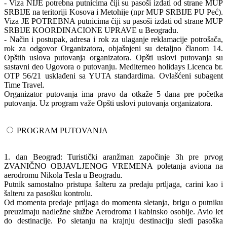
- Viza NIJE potrebna putnicima čiji su pasoši izdati od strane MUP
SRBIJE na teritoriji Kosova i Metohije (npr MUP SRBIJE PU Peć).
Viza JE POTREBNA putnicima čiji su pasoši izdati od strane MUP
SRBIJE KOORDINACIONE UPRAVE u Beogradu.
- Način i postupak, adresa i rok za ulaganje reklamacije potrošača,
rok za odgovor Organizatora, objašnjeni su detaljno članom 14.
Opštih uslova putovanja organizatora. Opšti uslovi putovanja su
sastavni deo Ugovora o putovanju. Mediterneo holidays Licenca br.
OTP 56/21 usklađeni sa YUTA standardima. Ovlašćeni subagent
Time Travel.
Organizator putovanja ima pravo da otkaže 5 dana pre početka
putovanja. Uz program važe Opšti uslovi putovanja organizatora.
PROGRAM PUTOVANJA
1. dan Beograd: Turistički aranžman započinje 3h pre prvog
ZVANIČNO OBJAVLJENOG VREMENA poletanja aviona na
aerodromu Nikola Tesla u Beogradu.
Putnik samostalno pristupa šalteru za predaju prtljaga, carini kao i
šalteru za pasošku kontrolu.
Od momenta predaje prtljaga do momenta sletanja, brigu o putniku
preuzimaju nadležne službe Aerodroma i kabinsko osoblje. Avio let
do destinacije. Po sletanju na krajnju destinaciju sledi pasoška