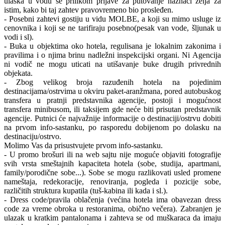
ulaska u vodu se prilikom prijave za putovanje naznači želja za
istim, kako bi taj zahtev pravovremeno bio prosleđen.
- Posebni zahtevi gostiju u vidu MOLBE, a koji su mimo usluge iz
cenovnika i koji se ne tarifiraju posebno(pesak van vode, šljunak u
vodi i sl).
- Buka u objektima oko hotela, regulisana je lokalnim zakonima i
pravilima i o njima brinu nadležni inspekcijski organi. Ni Agencija
ni vodič ne mogu uticati na utišavanje buke drugih privrednih
objekata.
- Zbog velikog broja razuđenih hotela na pojedinim
destinacijama/ostrvima u okviru paket-aranžmana, pored autobuskog
transfera u pratnji predstavnika agencije, postoji i mogućnost
transfera minibusom, ili taksijem gde neće biti prisutan predstavnik
agencije. Putnici će najvažnije informacije o destinaciji/ostrvu dobiti
na prvom info-sastanku, po rasporedu dobijenom po dolasku na
destinaciju/ostrvo.
Molimo Vas da prisustvujete prvom info-sastanku.
- U promo brošuri ili na web sajtu nije moguće objaviti fotografije
svih vrsta smeštajnih kapaciteta hotela (sobe, studija, apartmani,
family/porodične sobe...). Sobe se mogu razlikovati usled promene
nameštaja, redekoracije, renoviranja, pogleda i pozicije sobe,
različitih struktura kupatila (tuš-kabina ili kada i sl.).
- Dress code/pravila oblačenja (većina hotela ima obavezan dress
code za vreme obroka u restoranima, obično večera). Zabranjen je
ulazak u kratkim pantalonama i zahteva se od muškaraca da imaju