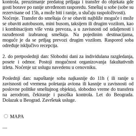
kontrola, preuzimanje predatog prtljaga i transfer do objekata gde
gosti borave po ranije utvrđenom rasporedu. Smeštaj u sobe (sobe su
rezervisane od 15h, a može biti i ranije, u slučaju raspoloživosti).
Noćenje. Transfer do smeštaja će se obaviti najbliže moguće i može
se obaviti autobusom, mini busom, taksijem ili drugim vozilom, kao
i kombinacijom više vrsta prevoza, a u zavisnosti od udaljenosti i
razuđenosti izabranog smeštaja. Na pojedinim destinacijama,
moguće je da se prtljag prevozi drugim vozilom. Raspored soba
određuje isključivo recepcija.
2. do pretposlednji dan: Slobodni dani za individulana razgledanja,
posete i odmor. Postoji mogućnost organizovanja fakultativnih
izleta. Noćenje uz uslugu navedenu u cenovniku.
Poslednji dan: napuštanje soba najkasnije do 11h ( ili ranije u
zavisnosti od vremena poletanja aviona ili kasnije u zavisnosti od
poslovne politike smeštajnog objekta), slobodno vreme do transfera
na aerodrom, čekiranje i pasoška kontrola. Let do Beograda.
Dolazak u Beograd. Završetak usluge.
MAPA
....