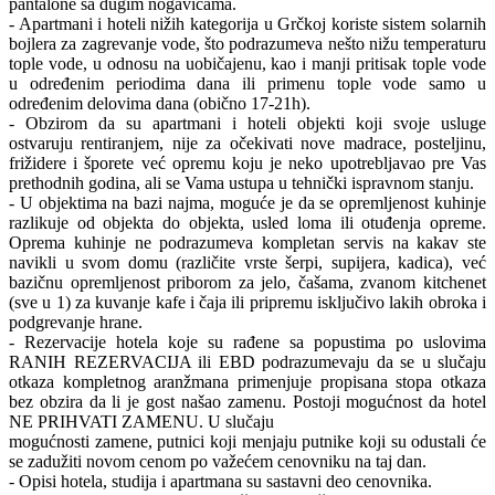
pantalone sa dugim nogavicama.
- Apartmani i hoteli nižih kategorija u Grčkoj koriste sistem solarnih
bojlera za zagrevanje vode, što podrazumeva nešto nižu temperaturu
tople vode, u odnosu na uobičajenu, kao i manji pritisak tople vode
u određenim periodima dana ili primenu tople vode samo u
određenim delovima dana (obično 17-21h).
- Obzirom da su apartmani i hoteli objekti koji svoje usluge
ostvaruju rentiranjem, nije za očekivati nove madrace, posteljinu,
frižidere i šporete već opremu koju je neko upotrebljavao pre Vas
prethodnih godina, ali se Vama ustupa u tehnički ispravnom stanju.
- U objektima na bazi najma, moguće je da se opremljenost kuhinje
razlikuje od objekta do objekta, usled loma ili otuđenja opreme.
Oprema kuhinje ne podrazumeva kompletan servis na kakav ste
navikli u svom domu (različite vrste šerpi, supijera, kadica), već
bazičnu opremljenost priborom za jelo, čašama, zvanom kitchenet
(sve u 1) za kuvanje kafe i čaja ili pripremu isključivo lakih obroka i
podgrevanje hrane.
- Rezervacije hotela koje su rađene sa popustima po uslovima
RANIH REZERVACIJA ili EBD podrazumevaju da se u slučaju
otkaza kompletnog aranžmana primenjuje propisana stopa otkaza
bez obzira da li je gost našao zamenu. Postoji mogućnost da hotel
NE PRIHVATI ZAMENU. U slučaju
mogućnosti zamene, putnici koji menjaju putnike koji su odustali će
se zadužiti novom cenom po važećem cenovniku na taj dan.
- Opisi hotela, studija i apartmana su sastavni deo cenovnika.