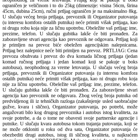
ograničen je veličinom i to do 25kg (dimenzije: visina 56cm, širina
45cm, dubina 25cm), ručni prtljag ograničen je na maksimalno 8kg.
U slučaju većeg broja prtljaga, prevoznik ili Organizator putovanja
(u interesu komfora ostalih putnika) neće primiti višak prtljaga, kao
ni drugu robu koja nije za ličnu upotrebu. Obeležite vaš prtljag: ime,
prezime, telefon. U slučaju gubitka lakše će biti pronađen. Za
zaboravljene stvari agencija kao prevoznik ne odgovara. Prtljag koji
je primljen na prevoz biće obeležen agencijskim nalepnicama.
Prtljag bez nalepnice neće biti primljen na prevoz. PRTLJAG: Cena
prevoza obuhvata i prevoz do dva komada ličnog prtljaga (jedan
komad ručnog prtljaga i jedan komad koji se pakuje u boks
autobusa), neophodnog za vreme letovanja. U slučaju većeg broja
prtljaga, prevoznik ili Organizator putovanja (u interesu komfora
ostalih putnika) neće primiti višak prtljaga, kao ni drugu robu koja
nije za ličnu upotrebu. Obeležite vaš prtljag: ime, prezime, telefon.
U slučaju gubitka lakše će biti pronađen. Za zaboravljene stvari
agencija kao prevoznik ne odgovara. Zbog većeg broja putnika od
predvidjenog ili iz tehničkih razloga (zakašnjenje usled saobraćajne
gužve, kvara i slično), Organizator putovanja, po potrebi, može
angažovati bilo kog drugog prevoznika i autobus istog kvaliteta, za
svoje potrebe, a da o tome ne obavesti svoje partnerske agencije i
putnike. U slučaju kvara autobusa tokom trajanja putovanja, koji se
ne može otkloniti u roku od dva sata, Organizator putovanja će
obezbediti drugi autobus, istog ili sličnog kvaliteta, u najkraćem