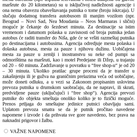
maršrute do 20 kilometara) su u isključivoj nadležnosti agencije i
ona nema obavezu obaveštavanja putnika o tome (broju iskrcaja). U
slučaju dodatnog transfera autobusom ili manjim vozilom (npr.
Beograd – Novi Sad, Nea Moudania – Neos Marmaras i slični)
moguće je čekanje do šezdeset minuta. Za destinacije sa istim
vremenom i datumom polaska u zavisnosti od broja putnika jedan
autobus će raditi transfer do Niša, gde će se vršiti razmeštaj putnika
po destinacijama i autobusima. Agencija odredjuje mesta polaska i
dolaska autobusa, mesta za pauze i njihovu dužinu. Uobičajena
mesta za pauze u zemlji i inostranstvu su neke od pumpi sa
odmorištima na maršruti, kao i motel Predejane ili Džep, u trajanju
od 20 – 60 minuta. Zadržavanje u povratku u “free shop-u“ je od 20
– 30 minuta. Ukoliko pratilac grupe proceni da je transfer u
zakašnjenju ili je gužva na graničnim prelazima veća od uobičajne,
može doneti odluku, a u vezi sa Zakonom propisanim uslovima
prevoza putnika u drumskom saobraćaju, da ne napravi, ili skrati,
predvidjene pauze (uključujući i “free shop“). Agencija prevozi
putnike do objekta smeštaja onoliko koliko je to fizički moguće.
Prenos prtljaga do smeštajne jedinice putnici obavljaju sami.
Uplatom prevoza smatra se da je putnik pročitao navedene
napomene i izvode i da prihvata sve gore navedeno, bez prava na
naknadni prigovor i žalbu.
VAŽNE NAPOMENE