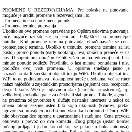
PROMENE U REZERVACIJAMA: Pre polaska na putovanje,
moguće je uraditi promene u rezervacijama i to:
- Promena imena i prezimena putnika
- Promena termina putovanja
Ukoliko su ove promene opravdane po Opštim uslovima putovanja,
biće moguće izvršiti iste po ceni od 1000,00rsd po promeni/po
putniku. Kod promene termina putovanja, obračunavaće se cena
promenjenog termina. Ukoliko u trenutku promene termina za isti
postoji promo ponuda (early booking), ovaj obračun preneće se na
nov. U suprotnom: obračun će biti vršen prema redovnoj ceni. Last
minute ponude podležu Pravilniku o last minute ponudama i nisu
podložne ovoj vrsti promena. U opisima smeštaja jasno je
naznačeno da li smeštajni objekti imaju WiFi. Ukoliko objekat ima
WiFi to ne podrazumeva i dostupnost mreže u sobama, već se ruter
nalazi najčešće u zajedničkim prostorijama (prijemni deo, recepcioni
deo). Takođe, WiFi je uglavnom slab (naročito na ostrvima), trpi
veliki broj korisnika, pa je za očekivati slab protok. Takođe, agencija
ne preuzima odgovornost u slučaju nestanka interneta u nekoj od
smena tokom sezone usled bilo kojih okolnosti (kvarovi, prekid
ugovora sa provajderom od strane vlasnika i obrnuto i slično). WiFi
nije obavezan deo opreme u apartmanima i studijima. Cena prevoza
obuhvata i prevoz do dva komada ličnog prtljaga (jedan komad
ručnog prtljaga i jedan komad koji se pakuje u boks autobusa),
neophodnog za vreme letovanja. Prtljag koji se pakuje u boks