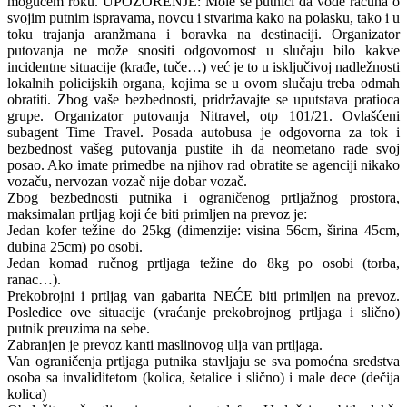
mogućem roku. UPOZORENJE: Mole se putnici da vode računa o
svojim putnim ispravama, novcu i stvarima kako na polasku, tako i u
toku trajanja aranžmana i boravka na destinaciji. Organizator
putovanja ne može snositi odgovornost u slučaju bilo kakve
incidentne situacije (krađe, tuče…) već je to u isključivoj nadležnosti
lokalnih policijskih organa, kojima se u ovom slučaju treba odmah
obratiti. Zbog vaše bezbednosti, pridržavajte se uputstava pratioca
grupe. Organizator putovanja Nitravel, otp 101/21. Ovlašćeni
subagent Time Travel. Posada autobusa je odgovorna za tok i
bezbednost vašeg putovanja pustite ih da neometano rade svoj
posao. Ako imate primedbe na njihov rad obratite se agenciji nikako
vozaču, nervozan vozač nije dobar vozač.
Zbog bezbednosti putnika i ograničenog prtljažnog prostora,
maksimalan prtljag koji će biti primljen na prevoz je:
Jedan kofer težine do 25kg (dimenzije: visina 56cm, širina 45cm,
dubina 25cm) po osobi.
Jedan komad ručnog prtljaga težine do 8kg po osobi (torba,
ranac…).
Prekobrojni i prtljag van gabarita NEĆE biti primljen na prevoz.
Posledice ove situacije (vraćanje prekobrojnog prtljaga i slično)
putnik preuzima na sebe.
Zabranjen je prevoz kanti maslinovog ulja van prtljaga.
Van ograničenja prtljaga putnika stavljaju se sva pomoćna sredstva
osoba sa invaliditetom (kolica, šetalice i slično) i male dece (dečija
kolica)