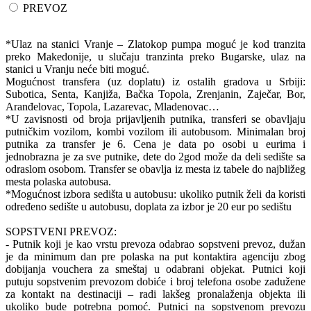
PREVOZ
*Ulaz na stanici Vranje – Zlatokop pumpa moguć je kod tranzita
preko Makedonije, u slučaju tranzinta preko Bugarske, ulaz na
stanici u Vranju neće biti moguć.
Mogućnost transfera (uz doplatu) iz ostalih gradova u Srbiji:
Subotica, Senta, Kanjiža, Bačka Topola, Zrenjanin, Zaječar, Bor,
Aranđelovac, Topola, Lazarevac, Mladenovac…
*U zavisnosti od broja prijavljenih putnika, transferi se obavljaju
putničkim vozilom, kombi vozilom ili autobusom. Minimalan broj
putnika za transfer je 6. Cena je data po osobi u eurima i
jednobrazna je za sve putnike, dete do 2god može da deli sedište sa
odraslom osobom. Transfer se obavlja iz mesta iz tabele do najbližeg
mesta polaska autobusa.
*Mogućnost izbora sedišta u autobusu: ukoliko putnik želi da koristi
određeno sedište u autobusu, doplata za izbor je 20 eur po sedištu
SOPSTVENI PREVOZ:
- Putnik koji je kao vrstu prevoza odabrao sopstveni prevoz, dužan
je da minimum dan pre polaska na put kontaktira agenciju zbog
dobijanja vouchera za smeštaj u odabrani objekat. Putnici koji
putuju sopstvenim prevozom dobiće i broj telefona osobe zadužene
za kontakt na destinaciji – radi lakšeg pronalaženja objekta ili
ukoliko bude potrebna pomoć. Putnici na sopstvenom prevozu