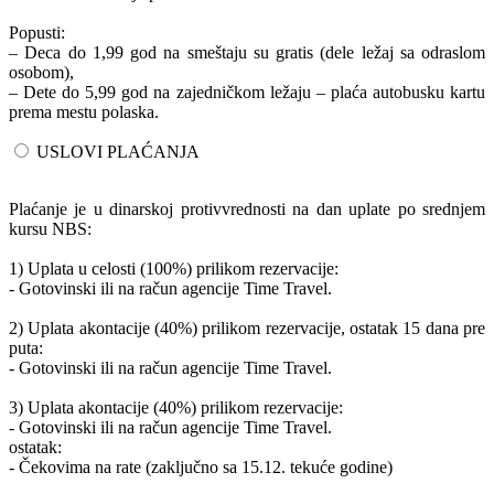
Popusti:
– Deca do 1,99 god na smeštaju su gratis (dele ležaj sa odraslom
osobom),
– Dete do 5,99 god na zajedničkom ležaju – plaća autobusku kartu
prema mestu polaska.
USLOVI PLAĆANJA
Plaćanje je u dinarskoj protivvrednosti na dan uplate po srednjem
kursu NBS:
1) Uplata u celosti (100%) prilikom rezervacije:
- Gotovinski ili na račun agencije Time Travel.
2) Uplata akontacije (40%) prilikom rezervacije, ostatak 15 dana pre
puta:
- Gotovinski ili na račun agencije Time Travel.
3) Uplata akontacije (40%) prilikom rezervacije:
- Gotovinski ili na račun agencije Time Travel.
ostatak:
- Čekovima na rate (zaključno sa 15.12. tekuće godine)