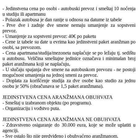
- Jedinstvena cena po osobi - autobuski prevoz i smeštaj 10 noćenja
u studiju ili apartmanu
- Polazak autobusa je dan ranije u odnosu na datume iz tabele
- Prve dve i zadnje dve smene nemaju umanjenje za sopstveni
prevoz.
- Umanjenje za sopstveni prevoz: 40€ po paketu
- Cene iz tabele su date u evrima kao jedinstveni paket aranžman po
osobi, sa prevozom.
- Cena apartmana/studija/mezoneta naplaćuje se po ležaju tj. sedištu
u autobusu. Veličina smeštajne jedinice označava i minimalan broj
paket aranžmana koji se naplaćuju,
- U slučaju spajanja dve smene na autobuskom prevozu - ne postoji
mogućnost umanjenja na jednoj smeni za prevoz.
- Doplata za korišćenje studija za dve osobe kao studio za jednu
osobu je 50% (obračunava se 1,5 paket aranžmana).
JEDINSTVENA CENA ARANŽMANA OBUHVATA
- Smeštaj u izabranom objektu (po programu).
- Organizaciju i vođstvo puta.
JEDINSTVENA CENA ARANŽMANA NE OBUHVATA
- Zdravstveno osiguranje do 30.000 eura, koje se može uplatiti u
agenciji.
- Sve ostalo što nije predviđeno i obuhvaćeno aranžmanom.