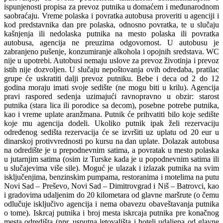
ispunjenosti propisa za prevoz putnika u domaćem i međunarodnom
saobraćaju. Vreme polaska i povratka autobusa proveriti u agenciji i
kod predstavnika dan pre polaska, odnosno povratka, te u slučaju
kašnjenja ili nedolaska putnika na mesto polaska ili povratka
autobusa, agencija ne preuzima odgovornost. U autobusu je
zabranjeno pušenje, konzumiranje alkohola i opojnih sredstava. WC
nije u upotrebi. Autobusi nemaju uslove za prevoz životinja i prevoz
istih nije dozvoljen. U slučaju nepoštovanja ovih odredaba, pratilac
grupe će uskratiti dalji prevoz putniku. Bebe i deca od 2 do 12
godina moraju imati svoje sedište (ne mogu biti u krilu). Agencija
pravi raspored sedenja uzimajući ravnopravno u obzir: starost
putnika (stara lica ili porodice sa decom), posebne potrebe putnika,
kao i vreme uplate aranžmana. Putnik će prihvatiti bilo koje sedište
koje mu agencija dodeli. Ukoliko putnik ipak želi rezervaciju
određenog sedišta rezervacija će se izvršiti uz uplatu od 20 eur u
dinarskoj protivvrednosti po kursu na dan uplate. Dolazak autobusa
na odredište je u prepodnevnim satima, a povratak u mesto polaska
u jutarnjim satima (osim iz Turske kada je u popodnevnim satima ili
u slučajevima više sile). Moguć je ulazak i izlazak putnika na svim
isključenjima, benzinskim pumpama, restoranima i motelima na putu
Novi Sad – Preševo, Novi Sad – Dimitrovgrad i Niš – Batrovci, kao
i gradovima udaljenim do 20 kilometara od glavne maršrute (o čemu
odlučuje isključivo agencija i nema obavezu obaveštavanja putnika
o tome). Iskrcaj putnika i broj mesta iskrcaja putnika pre konačnog
mesta odredišta (npr. usputna letovališta i hoteli udaljena od glavne