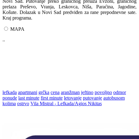
Novi Sad. Putovanje preko graničnog prelaza Evzoni, graničnog
prelaza Preševo, Vranja, Leskovca, Niša, Paraćina, Jagodine,
Košute. Dolazak u Novi Sad predviđen za rane prepodnevne sate.
Kraj programa.
MAPA
..
lefkada
apartmani
grčka
cena
aranžman
jeftino
povoljno
odmor
ponude
last minute
first minute
letovanje
putovanje
autobusom
kolima
ostrvo
Vila Mistral - Lefkada/Agios Nikitas