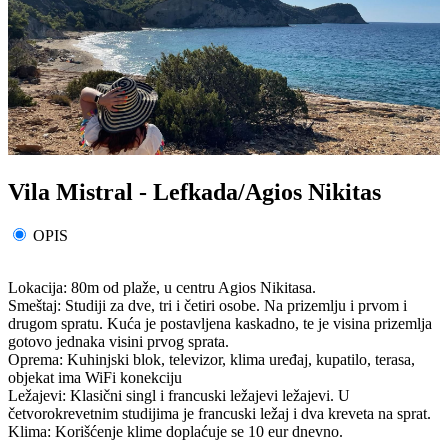
Vila Mistral - Lefkada/Agios Nikitas
OPIS
Lokacija: 80m od plaže, u centru Agios Nikitasa.
Smeštaj: Studiji za dve, tri i četiri osobe. Na prizemlju i prvom i
drugom spratu. Kuća je postavljena kaskadno, te je visina prizemlja
gotovo jednaka visini prvog sprata.
Oprema: Kuhinjski blok, televizor, klima uređaj, kupatilo, terasa,
objekat ima WiFi konekciju
Ležajevi: Klasični singl i francuski ležajevi ležajevi. U
četvorokrevetnim studijima je francuski ležaj i dva kreveta na sprat.
Klima: Korišćenje klime doplaćuje se 10 eur dnevno.