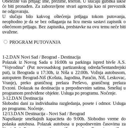
Obeležite vaš prtljag: ime, prezime, telefon. U slučaju gubitka lakše
će biti pronađen. Za zaboravljene stvari agencija kao ni prevoznik
ne odgovaraju.
U slučaju bilo kakvog oštećenja prtljaga tokom putovanja,
neophodno je da se bez odlaganja na licu mesta sastavi zapisnik o
oštećenom prtljagu. Bez zapisnika, predstavke na ovu temu neće biti
uvažene.
PROGRAM PUTOVANJA
1-2.DAN Novi Sad / Beograd - Destinacija
Polazak iz Novog Sada u 16:00h sa parkinga ispred bivše A.S.
"Vojvodina" (Put novosadskog partizanskog odreda/Sentandrejski
put), iz Beograda u 17:30h, iz Niša u 22:00h. Vožnja autobusom,
autoputem Beograd-Niš (Košuta, Jagodina, Paraćin, Niš, Leskovac,
Vranje), preko graničnog prelaza Preševo, graničnog prelaza
Evzoni. Dolazak na destinaciju u prepodnevnim satima. Smeštaj u
programom predviđene objekte. Usluga po programu. Noćenje.
3-12.DAN Destinacija
Slobodni dani za individualna razgledanja, posete i odmor. Usluga
po programu. Noćenje.
12/13.DAN Destinacija - Novi Sad / Beograd
Napuštanje smeštajnih kapaciteta do 9:00h. Slobodno vreme do
polaska autobusa. Polazak autobusa u popodnevnim časovima za