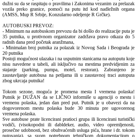
dužni su da se raspitaju o pravilima i Zakonima vezanim za prelazak
vozila preko granice, pomoći na putu itd kod nadležnih organa
(AMSS, Mup R Srbije, Konzularno odeljenje R Grčke).
AUTOBUSKI PREVOZ:
- Minimum na autobuskom prevozu da bi došlo do realizacije puta je
35 putnika, u protivnom organizator zadržava pravo otkaza do 5
radnih dana pred početak aranžmana,
- Minimalan broj putnika za polazak iz Novog Sada i Beograda je
20 putnika
Postoji mogućnost ulazaka i na usputnim stanicama na autoputu koje
nisu navedene u tabeli, ali isključivo na mestima predvidjenim za
stajanje (parking, pumpa, motel, restoran). Zabranjeno je
zaustavljanje autobusa na petljama ili u zaustavnoj traci autoputa
zbog ukrcaja putnika!
Tokom sezone, moguća je promena mesta I vremena polaska!
Putnik je DUŽAN da se LIČNO informiše u agenciji o mestu i
vremenu polaska, jedan dan pred put. Putnik je u obavezi da na
dogovorenom mestu polaska bude 30 minuta pre ugovorenog
vremena polaska.
Sve autobuse prate licencirani pratioci grupa ili licencirani turistički
vodiči, (visokopodni ili dabldeker, audio, video opremljenosti,
prosečne udobnosti, bez obuhvaćenih usluga pića, hrane i dr. tokom
putovanja), sa svom potrebnom tehničkom dokumentacijom o