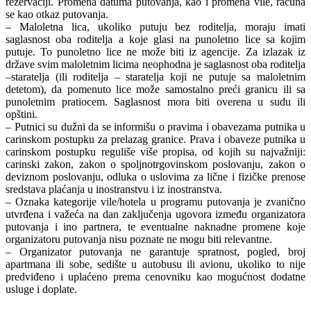
rezervaciji. Promena datuma putovanja, kao i promena vile, računa
se kao otkaz putovanja.
– Maloletna lica, ukoliko putuju bez roditelja, moraju imati
saglasnost oba roditelja a koje glasi na punoletno lice sa kojim
putuje. To punoletno lice ne može biti iz agencije. Za izlazak iz
države svim maloletnim licima neophodna je saglasnost oba roditelja
–staratelja (ili roditelja – staratelja koji ne putuje sa maloletnim
detetom), da pomenuto lice može samostalno preći granicu ili sa
punoletnim pratiocem. Saglasnost mora biti overena u sudu ili
opštini.
– Putnici su dužni da se informišu o pravima i obavezama putnika u
carinskom postupku za prelazag granice. Prava i obaveze putnika u
carinskom postupku reguliše više propisa, od kojih su najvažniji:
carinski zakon, zakon o spoljnotrgovinskom poslovanju, zakon o
deviznom poslovanju, odluka o uslovima za lične i fizičke prenose
sredstava plaćanja u inostranstvu i iz inostranstva.
– Oznaka kategorije vile/hotela u programu putovanja je zvanično
utvrđena i važeća na dan zaključenja ugovora između organizatora
putovanja i ino partnera, te eventualne naknadne promene koje
organizatoru putovanja nisu poznate ne mogu biti relevantne.
– Organizator putovanja ne garantuje spratnost, pogled, broj
apartmana ili sobe, sedište u autobusu ili avionu, ukoliko to nije
predviđeno i uplaćeno prema cenovniku kao mogućnost dodatne
usluge i doplate.