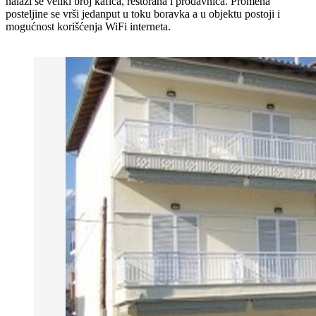
nalazi se veliki broj kafića, restorana i prodavnica. Promena
posteljine se vrši jedanput u toku boravka a u objektu postoji i
mogućnost korišćenja WiFi interneta.