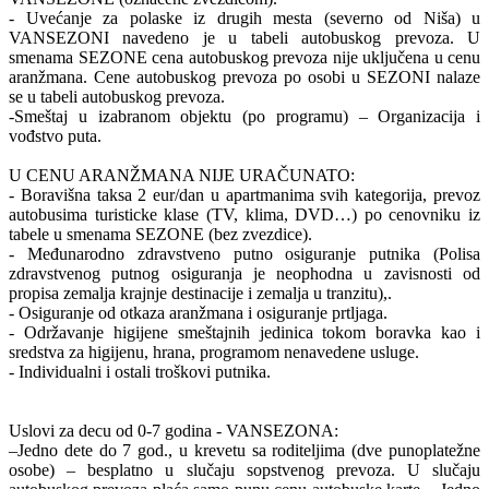
- Uvećanje za polaske iz drugih mesta (severno od Niša) u
VANSEZONI navedeno je u tabeli autobuskog prevoza. U
smenama SEZONE cena autobuskog prevoza nije uključena u cenu
aranžmana. Cene autobuskog prevoza po osobi u SEZONI nalaze
se u tabeli autobuskog prevoza.
-Smeštaj u izabranom objektu (po programu) – Organizacija i
vođstvo puta.
U CENU ARANŽMANA NIJE URAČUNATO:
- Boravišna taksa 2 eur/dan u apartmanima svih kategorija, prevoz
autobusima turisticke klase (TV, klima, DVD…) po cenovniku iz
tabele u smenama SEZONE (bez zvezdice).
- Međunarodno zdravstveno putno osiguranje putnika (Polisa
zdravstvenog putnog osiguranja je neophodna u zavisnosti od
propisa zemalja krajnje destinacije i zemalja u tranzitu),.
- Osiguranje od otkaza aranžmana i osiguranje prtljaga.
- Održavanje higijene smeštajnih jedinica tokom boravka kao i
sredstva za higijenu, hrana, programom nenavedene usluge.
- Individualni i ostali troškovi putnika.
Uslovi za decu od 0-7 godina - VANSEZONA:
–Jedno dete do 7 god., u krevetu sa roditeljima (dve punoplatežne
osobe) – besplatno u slučaju sopstvenog prevoza. U slučaju