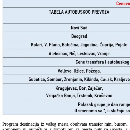
Program destinacija iz vašeg mesta obuhvata transfer mini busom,
kombijem ili putničkim automobilom iz mesta putnika (mesta iz