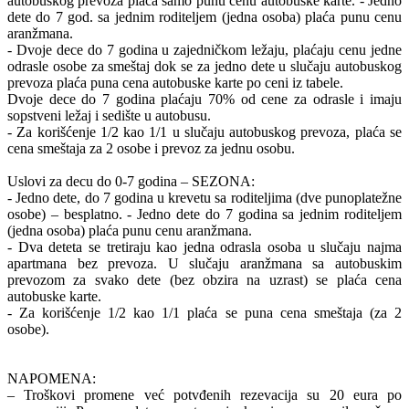
autobuskog prevoza plaća samo punu cenu autobuske karte. - Jedno
dete do 7 god. sa jednim roditeljem (jedna osoba) plaća punu cenu
aranžmana.
- Dvoje dece do 7 godina u zajedničkom ležaju, plaćaju cenu jedne
odrasle osobe za smeštaj dok se za jedno dete u slučaju autobuskog
prevoza plaća puna cena autobuske karte po ceni iz tabele.
Dvoje dece do 7 godina plaćaju 70% od cene za odrasle i imaju
sopstveni ležaj i sedište u autobusu.
- Za korišćenje 1/2 kao 1/1 u slučaju autobuskog prevoza, plaća se
cena smeštaja za 2 osobe i prevoz za jednu osobu.
Uslovi za decu do 0-7 godina – SEZONA:
- Jedno dete, do 7 godina u krevetu sa roditeljima (dve punoplatežne
osobe) – besplatno. - Jedno dete do 7 godina sa jednim roditeljem
(jedna osoba) plaća punu cenu aranžmana.
- Dva deteta se tretiraju kao jedna odrasla osoba u slučaju najma
apartmana bez prevoza. U slučaju aranžmana sa autobuskim
prevozom za svako dete (bez obzira na uzrast) se plaća cena
autobuske karte.
- Za korišćenje 1/2 kao 1/1 plaća se puna cena smeštaja (za 2
osobe).
NAPOMENA:
– Troškovi promene već potvđenih rezevacija su 20 eura po