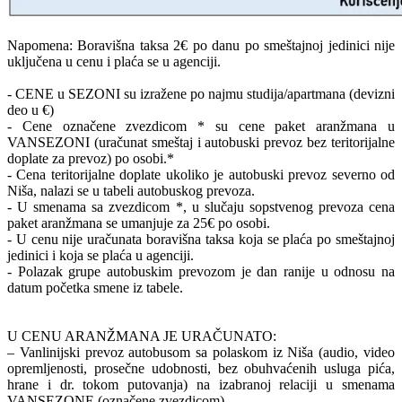
Napomena: Boravišna taksa 2€ po danu po smeštajnoj jedinici nije
uključena u cenu i plaća se u agenciji.
- CENE u SEZONI su izražene po najmu studija/apartmana (devizni
deo u €)
- Cene označene zvezdicom * su cene paket aranžmana u
VANSEZONI (uračunat smeštaj i autobuski prevoz bez teritorijalne
doplate za prevoz) po osobi.*
- Cena teritorijalne doplate ukoliko je autobuski prevoz severno od
Niša, nalazi se u tabeli autobuskog prevoza.
- U smenama sa zvezdicom *, u slučaju sopstvenog prevoza cena
paket aranžmana se umanjuje za 25€ po osobi.
- U cenu nije uračunata boravišna taksa koja se plaća po smeštajnoj
jedinici i koja se plaća u agenciji.
- Polazak grupe autobuskim prevozom je dan ranije u odnosu na
datum početka smene iz tabele.
U CENU ARANŽMANA JE URAČUNATO:
– Vanlinijski prevoz autobusom sa polaskom iz Niša (audio, video
opremljenosti, prosečne udobnosti, bez obuhvaćenih usluga pića,
hrane i dr. tokom putovanja) na izabranoj relaciji u smenama
VANSEZONE (označene zvezdicom).