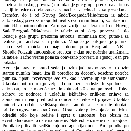
tabele autobuskog prevoza) do lokacije gde grupu preuzima autobus
i dalji transfer do odabrane destinacije uz jedno ili dva presedanja.
Transferi do i od Novog Sada/Beograda/Niša/mesta iz tabele
autobuskog prevoza mogu biti realizovani mini-busom, kombijem ili
putničkim automobilom. Za organizaciju transfera do i od Novog
Sada/Beograda/Niša/mesta iz tabele autobuskog prevoza ili do
lokacije gde grupu preuzima autobus, minimalan broj putnika za
realizaciju transfera je 5 putnika. Moguće je priključenje putnika
ispred svih motela na magistralnom putu Beograd – Niš –
Skoplje.Polazak autobuskog prevoza je dan pre početka aranžmana
iz tabele. Tačno vreme polaska obavezno proveriti u agenciji dan pre
polaska.
Agencija pravi raspored sedenja uzimajući ravnopravno u obzir:
starost putnika (stara lica ili porodice sa decom), posebne potrebe
putnika, uplatu rezervacije sedišta, kao i vreme uplate aranžmana.
Ukoliko putnici imaju želju da odaberu sedište ili spratnost u
autobusu, to je moguće uz doplatu od 20 eura po osobi. Takvi
zahtevi se podnose i uplaćuju isključivo prilikom prijave za
aranžman i imaju prednost u odnosu da redosled prijave. Ukoliko
putnici za odabir sedišta/spratnosti autobusa ne uplate doplatu
prilikom ugovaranja aranžmana, Organizator putovanja će putnicima
odrediti bilo koje sedište i sprat u autobusu, bez obzira na
eventualno usmeno date napomene. Naknadne izmene nisu moguce.
Putnik će prihvatiti sedište koje mu agencija dodeli. Broj putnika po
smenama može se značajno razlikovati. Organizator se ne obavezuje