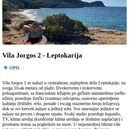
Vila Jorgos 2 - Leptokarija
OPIS
Vila Jorgos 1 se nalazi u centralnom, najlepšem delu Leptokarije, na
svega 10-ak metara od plaže. Dvokrevetni i trokrevetni
poluapartmani, sa francuskim ležajem po grčkim standardima (nešto
užim), poseduju fizički (vratima) odvojenu, osnovno opremljenu
kuhinju (frižider, rešo, posuđe i escajg srazmerno broju ležajeva),
dok se svi kreveti nalaze u jednoj sobi. Sve smestajne jedinice se
nalaze na prvom i drugom srpatu. Svaki studio poseduje kupatilo,
TV, klima uređaj (korišćenje klima uređaja se dodatno naplaćuje) i
prostranu terasu sa pogledom na more. U neposrednoj blizini vile