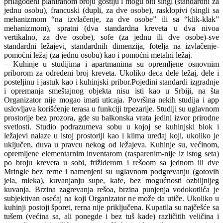
prilagođeni planiranom broju gostiju i mogu biti singl (standardni za
jednu osobu), francuski (dupli, za dve osobe), rasklopivi (singli sa
mehanizmom “na izvlačenje, za dve osobe” ili sa “klik-klak”
mehanizmom), spratni (dva standardna kreveta u dva nivoa
vertikalno, za dve osobe), sofe (za jednu ili dve osobe)-sve
standardni ležajevi, standardnih dimenzija, fotelja na izvlačenje-
pomoćni ležaj (za jednu osobu) kao i pomoćni metalni ležaj.
– Kuhinje u studijima i apartmanima su opremljene osnovnim
priborom za određeni broj kreveta. Ukoliko deca dele ležaj, dele i
posteljinu i jastuk kao i kuhinjski pribor.Pojedini standardi izgradnje
i opremanja smeštajnog objekta nisu isti kao u Srbiji, na šta
Organizator nije mogao imati uticaja. Površina nekih studija i app
uslovljava korišćenje terasa u funkciji trpezarije. Studiji su uglavnom
prostorije bez prozora, gde su balkonska vrata jedini izvor prirodne
svetlosti. Studio podrazumeva sobu u kojoj se kuhinjski blok i
ležajevi nalaze u istoj prostoriji kao i klima uređaj koji, ukoliko je
uključen, duva u pravcu nekog od ležajeva. Kuhinje su, većinom,
opremljene elementarnim inventarom (rasparenim-nije iz istog seta)
po broju kreveta u sobi, frižiderom i rešoom sa jednom ili dve
Mringle bez rerne i namenjeni su uglavnom podgrevanju (gotovih
jela, mleka), kuvanjanju supe, kafe, bez mogućnosti ozbiljnijeg
kuvanja. Brzina zagrevanja rešoa, brzina punjenja vodokotlića je
subjektivan osećaj na koji Organizator ne može da utiče. Ukoliko u
kuhinji postoji šporet, rerna nije priključena. Kupatila su najčešće sa
tušem (većina sa, ali ponegde i bez tuš kade) različitih veličina i