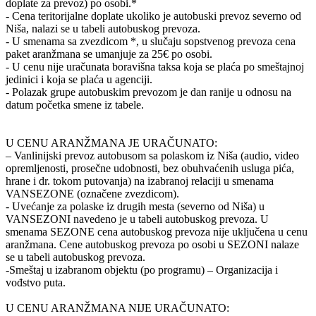
doplate za prevoz) po osobi.*
- Cena teritorijalne doplate ukoliko je autobuski prevoz severno od
Niša, nalazi se u tabeli autobuskog prevoza.
- U smenama sa zvezdicom *, u slučaju sopstvenog prevoza cena
paket aranžmana se umanjuje za 25€ po osobi.
- U cenu nije uračunata boravišna taksa koja se plaća po smeštajnoj
jedinici i koja se plaća u agenciji.
- Polazak grupe autobuskim prevozom je dan ranije u odnosu na
datum početka smene iz tabele.
U CENU ARANŽMANA JE URAČUNATO:
– Vanlinijski prevoz autobusom sa polaskom iz Niša (audio, video
opremljenosti, prosečne udobnosti, bez obuhvaćenih usluga pića,
hrane i dr. tokom putovanja) na izabranoj relaciji u smenama
VANSEZONE (označene zvezdicom).
- Uvećanje za polaske iz drugih mesta (severno od Niša) u
VANSEZONI navedeno je u tabeli autobuskog prevoza. U
smenama SEZONE cena autobuskog prevoza nije uključena u cenu
aranžmana. Cene autobuskog prevoza po osobi u SEZONI nalaze
se u tabeli autobuskog prevoza.
-Smeštaj u izabranom objektu (po programu) – Organizacija i
vođstvo puta.
U CENU ARANŽMANA NIJE URAČUNATO: