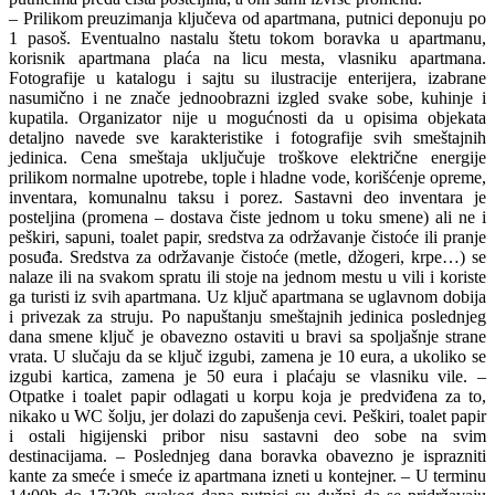
– Prilikom preuzimanja ključeva od apartmana, putnici deponuju po
1 pasoš. Eventualno nastalu štetu tokom boravka u apartmanu,
korisnik apartmana plaća na licu mesta, vlasniku apartmana.
Fotografije u katalogu i sajtu su ilustracije enterijera, izabrane
nasumično i ne znače jednoobrazni izgled svake sobe, kuhinje i
kupatila. Organizator nije u mogućnosti da u opisima objekata
detaljno navede sve karakteristike i fotografije svih smeštajnih
jedinica. Cena smeštaja uključuje troškove električne energije
prilikom normalne upotrebe, tople i hladne vode, korišćenje opreme,
inventara, komunalnu taksu i porez. Sastavni deo inventara je
posteljina (promena – dostava čiste jednom u toku smene) ali ne i
peškiri, sapuni, toalet papir, sredstva za održavanje čistoće ili pranje
posuđa. Sredstva za održavanje čistoće (metle, džogeri, krpe…) se
nalaze ili na svakom spratu ili stoje na jednom mestu u vili i koriste
ga turisti iz svih apartmana. Uz ključ apartmana se uglavnom dobija
i privezak za struju. Po napuštanju smeštajnih jedinica poslednjeg
dana smene ključ je obavezno ostaviti u bravi sa spoljašnje strane
vrata. U slučaju da se ključ izgubi, zamena je 10 eura, a ukoliko se
izgubi kartica, zamena je 50 eura i plaćaju se vlasniku vile. –
Otpatke i toalet papir odlagati u korpu koja je predviđena za to,
nikako u WC šolju, jer dolazi do zapušenja cevi. Peškiri, toalet papir
i ostali higijenski pribor nisu sastavni deo sobe na svim
destinacijama. – Poslednjeg dana boravka obavezno je isprazniti
kante za smeće i smeće iz apartmana izneti u kontejner. – U terminu