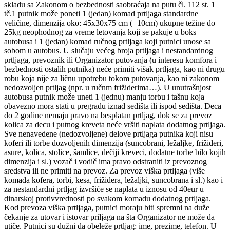
skladu sa Zakonom o bezbednosti saobraćaja na putu čl. 112 st. 1
tč.1 putnik može poneti 1 (jedan) komad prtljaga standardne
veličine, dimenzija oko: 45x30x75 cm (+10cm) ukupne težine do
25kg neophodnog za vreme letovanja koji se pakuje u boks
autobusa i 1 (jedan) komad ručnog prtljaga koji putnici unose sa
sobom u autobus. U slučaju većeg broja prtljaga i nestandardnog
prtljaga, prevoznik ili Organizator putovanja (u interesu komfora i
bezbednosti ostalih putnika) neće primiti višak prtljaga, kao ni drugu
robu koja nije za ličnu upotrebu tokom putovanja, kao ni zakonom
nedozvoljen prtljag (npr. u ručnm frižiderima…). U unutrašnjost
autobusa putnik može uneti 1 (jednu) manju torbu i tašnu koja
obavezno mora stati u pregradu iznad sedišta ili ispod sedišta. Deca
do 2 godine nemaju pravo na besplatan prtljag, dok se za prevoz
kolica za decu i putnog kreveta neće vršiti naplata dodatnog prtljaga.
Sve nenavedene (nedozvoljene) delove prtljaga putnika koji nisu
koferi ili torbe dozvoljenih dimenzija (suncobrani, ležaljke, frižideri,
asure, kolica, stolice, šamlice, dečiji kreveci, dodatne torbe bilo kojih
dimenzija i sl.) vozač i vodič ima pravo odstraniti iz prevoznog
sredstva ili ne primiti na prevoz. Za prevoz viška prtljaga (više
komada kofera, torbi, kesa, frižidera, ležaljki, suncobrana i sl.) kao i
za nestandardni prtljag izvršiće se naplata u iznosu od 40eur u
dinarskoj protivvrednosti po svakom komadu dodatnog prtljaga.
Kod prevoza viška prtljaga, putnici moraju biti spremni na duže
čekanje za utovar i istovar priljaga na šta Organizator ne može da
utiče. Putnici su dužni da obeleže prtljag: ime, prezime, telefon. U