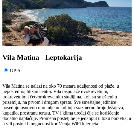
Vila Matina - Leptokarija
OPIS
Vila Matina se nalazi na oko 70 metara udaljenosti od plaže, u
neposrednoj blizini centra. Vila raspolaže dvokrevetnim,
trokrevetnim i četvorokrevetnim studijima, koji su smešteni u
prizemlju, na prvom i drugom spratu. Sve smeštajne jedinice
poseduju osnovno opremljenu kuhinju srazmerno broju ležajeva,
kupatilo, prostranu terasu, TV i klima uređaj čije se korišćenje
dodatno naplaćuje. Promena posteljine je jedanput u toku boravka, a
u vili postoji i mogućnost korišćenja WiFi interneta.