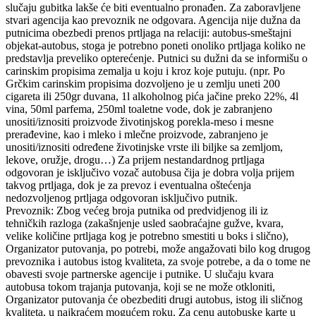
slučaju gubitka lakše će biti eventualno pronađen. Za zaboravljene
stvari agencija kao prevoznik ne odgovara. Agencija nije dužna da
putnicima obezbedi prenos prtljaga na relaciji: autobus-smeštajni
objekat-autobus, stoga je potrebno poneti onoliko prtljaga koliko ne
predstavlja preveliko opterećenje. Putnici su dužni da se informišu o
carinskim propisima zemalja u koju i kroz koje putuju. (npr. Po
Grčkim carinskim propisima dozvoljeno je u zemlju uneti 200
cigareta ili 250gr duvana, 1l alkoholnog pića jačine preko 22%, 4l
vina, 50ml parfema, 250ml toaletne vode, dok je zabranjeno
unositi/iznositi proizvode životinjskog porekla-meso i mesne
prerađevine, kao i mleko i mlečne proizvode, zabranjeno je
unositi/iznositi određene životinjske vrste ili biljke sa zemljom,
lekove, oružje, drogu…) Za prijem nestandardnog prtljaga
odgovoran je isključivo vozač autobusa čija je dobra volja prijem
takvog prtljaga, dok je za prevoz i eventualna oštećenja
nedozvoljenog prtljaga odgovoran isključivo putnik.
Prevoznik: Zbog većeg broja putnika od predvidjenog ili iz
tehničkih razloga (zakašnjenje usled saobraćajne gužve, kvara,
velike količine prtljaga kog je potrebno smestiti u boks i slično),
Organizator putovanja, po potrebi, može angažovati bilo kog drugog
prevoznika i autobus istog kvaliteta, za svoje potrebe, a da o tome ne
obavesti svoje partnerske agencije i putnike. U slučaju kvara
autobusa tokom trajanja putovanja, koji se ne može otkloniti,
Organizator putovanja će obezbediti drugi autobus, istog ili sličnog
kvaliteta, u najkraćem mogućem roku. Za cenu autobuske karte u