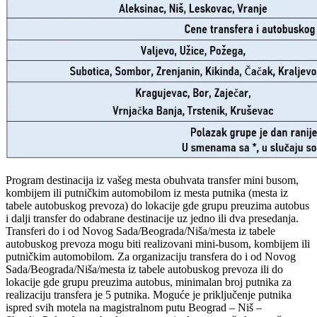
Program destinacija iz vašeg mesta obuhvata transfer mini busom,
kombijem ili putničkim automobilom iz mesta putnika (mesta iz
tabele autobuskog prevoza) do lokacije gde grupu preuzima autobus
i dalji transfer do odabrane destinacije uz jedno ili dva presedanja.
Transferi do i od Novog Sada/Beograda/Niša/mesta iz tabele
autobuskog prevoza mogu biti realizovani mini-busom, kombijem ili
putničkim automobilom. Za organizaciju transfera do i od Novog
Sada/Beograda/Niša/mesta iz tabele autobuskog prevoza ili do
lokacije gde grupu preuzima autobus, minimalan broj putnika za
realizaciju transfera je 5 putnika. Moguće je priključenje putnika
ispred svih motela na magistralnom putu Beograd – Niš –