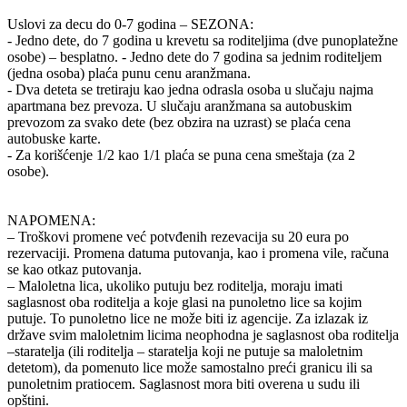
Uslovi za decu do 0-7 godina – SEZONA:
- Jedno dete, do 7 godina u krevetu sa roditeljima (dve punoplatežne
osobe) – besplatno. - Jedno dete do 7 godina sa jednim roditeljem
(jedna osoba) plaća punu cenu aranžmana.
- Dva deteta se tretiraju kao jedna odrasla osoba u slučaju najma
apartmana bez prevoza. U slučaju aranžmana sa autobuskim
prevozom za svako dete (bez obzira na uzrast) se plaća cena
autobuske karte.
- Za korišćenje 1/2 kao 1/1 plaća se puna cena smeštaja (za 2
osobe).
NAPOMENA:
– Troškovi promene već potvđenih rezevacija su 20 eura po
rezervaciji. Promena datuma putovanja, kao i promena vile, računa
se kao otkaz putovanja.
– Maloletna lica, ukoliko putuju bez roditelja, moraju imati
saglasnost oba roditelja a koje glasi na punoletno lice sa kojim
putuje. To punoletno lice ne može biti iz agencije. Za izlazak iz
države svim maloletnim licima neophodna je saglasnost oba roditelja
–staratelja (ili roditelja – staratelja koji ne putuje sa maloletnim
detetom), da pomenuto lice može samostalno preći granicu ili sa
punoletnim pratiocem. Saglasnost mora biti overena u sudu ili
opštini.