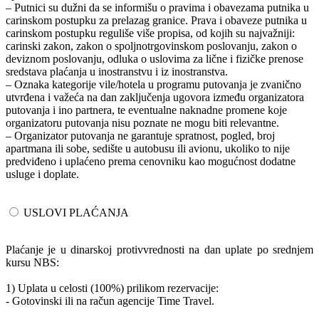
– Putnici su dužni da se informišu o pravima i obavezama putnika u
carinskom postupku za prelazag granice. Prava i obaveze putnika u
carinskom postupku reguliše više propisa, od kojih su najvažniji:
carinski zakon, zakon o spoljnotrgovinskom poslovanju, zakon o
deviznom poslovanju, odluka o uslovima za lične i fizičke prenose
sredstava plaćanja u inostranstvu i iz inostranstva.
– Oznaka kategorije vile/hotela u programu putovanja je zvanično
utvrđena i važeća na dan zaključenja ugovora između organizatora
putovanja i ino partnera, te eventualne naknadne promene koje
organizatoru putovanja nisu poznate ne mogu biti relevantne.
– Organizator putovanja ne garantuje spratnost, pogled, broj
apartmana ili sobe, sedište u autobusu ili avionu, ukoliko to nije
predviđeno i uplaćeno prema cenovniku kao mogućnost dodatne
usluge i doplate.
USLOVI PLAĆANJA
Plaćanje je u dinarskoj protivvrednosti na dan uplate po srednjem
kursu NBS:
1) Uplata u celosti (100%) prilikom rezervacije:
- Gotovinski ili na račun agencije Time Travel.