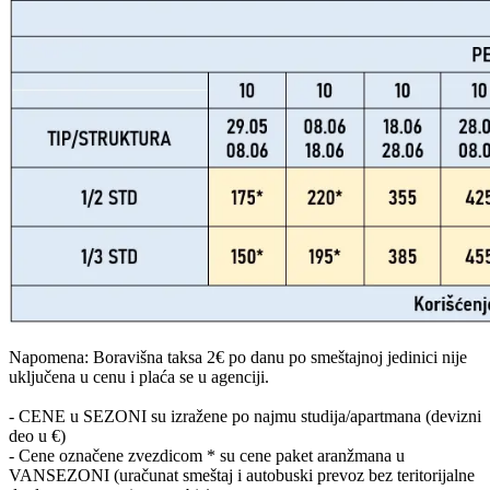
Napomena: Boravišna taksa 2€ po danu po smeštajnoj jedinici nije
uključena u cenu i plaća se u agenciji.
- CENE u SEZONI su izražene po najmu studija/apartmana (devizni
deo u €)
- Cene označene zvezdicom * su cene paket aranžmana u
VANSEZONI (uračunat smeštaj i autobuski prevoz bez teritorijalne