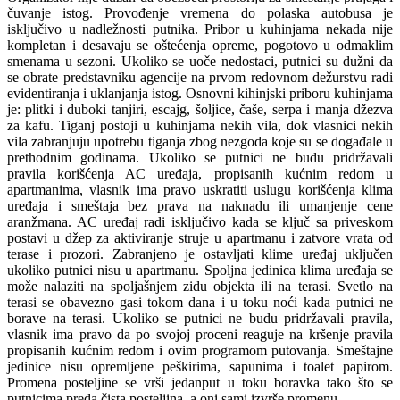
čuvanje istog. Provođenje vremena do polaska autobusa je
isključivo u nadležnosti putnika. Pribor u kuhinjama nekada nije
kompletan i desavaju se oštećenja opreme, pogotovo u odmaklim
smenama u sezoni. Ukoliko se uoče nedostaci, putnici su dužni da
se obrate predstavniku agencije na prvom redovnom dežurstvu radi
evidentiranja i uklanjanja istog. Osnovni kihinjski priboru kuhinjama
je: plitki i duboki tanjiri, escajg, šoljice, čaše, serpa i manja džezva
za kafu. Tiganj postoji u kuhinjama nekih vila, dok vlasnici nekih
vila zabranjuju upotrebu tiganja zbog nezgoda koje su se događale u
prethodnim godinama. Ukoliko se putnici ne budu pridržavali
pravila korišćenja AC uređaja, propisanih kućnim redom u
apartmanima, vlasnik ima pravo uskratiti uslugu korišćenja klima
uređaja i smeštaja bez prava na naknadu ili umanjenje cene
aranžmana. AC uređaj radi isključivo kada se ključ sa priveskom
postavi u džep za aktiviranje struje u apartmanu i zatvore vrata od
terase i prozori. Zabranjeno je ostavljati klime uređaj uključen
ukoliko putnici nisu u apartmanu. Spoljna jedinica klima uređaja se
može nalaziti na spoljašnjem zidu objekta ili na terasi. Svetlo na
terasi se obavezno gasi tokom dana i u toku noći kada putnici ne
borave na terasi. Ukoliko se putnici ne budu pridržavali pravila,
vlasnik ima pravo da po svojoj proceni reaguje na kršenje pravila
propisanih kućnim redom i ovim programom putovanja. Smeštajne
jedinice nisu opremljene peškirima, sapunima i toalet papirom.
Promena posteljine se vrši jedanput u toku boravka tako što se
putnicima preda čista posteljina, a oni sami izvrše promenu.