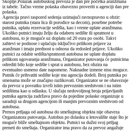
Skoplje.Polazak autobuskog prevoza je dan pre početka aranžmana
iz tabele. Tačno vreme polaska obavezno proveriti u agenciji dan pre
polaska.
Agencija pravi raspored sedenja uzimajući ravnopravno u obzir:
starost putnika (stara lica ili porodice sa decom), posebne potrebe
putnika, uplatu rezervacije sedišta, kao i vreme uplate aranžmana.
Ukoliko putnici imaju želju da odaberu sedište ili spratnost u
autobusu, to je moguće uz doplatu od 20 eura po osobi. Takvi
zahtevi se podnose i uplaćuju isključivo prilikom prijave za
aranžman i imaju prednost u odnosu da redosled prijave. Ukoliko
putnici za odabir sedišta/spratnosti autobusa ne uplate doplatu
prilikom ugovaranja aranžmana, Organizator putovanja će putnicima
odrediti bilo koje sedište i sprat u autobusu, bez obzira na
eventualno usmeno date napomene. Naknadne izmene nisu moguce.
Putnik će prihvatiti sedište koje mu agencija dodeli. Broj putnika po
smenama može se značajno razlikovati. Organizator se ne obavezuje
da prevoz u povratku izvrši istim prevoznim sredstvom i na istim
sedištima kao u odlasku. U slučaju nedovoljnog broja prijavljanih
putnika agencija zadržava pravo da pojedine polaske organizuje u
saradnji sa drugom agencijom ili manjim prevoznim sredstvom od
autobusa.
Prenos prtljaga od autobusa do smeštajnog objekta nije obaveza
Organizatora putovanja. Autobus po dolasku u letovalište staje što je
moguće bliže smeštajnom objektu. Putnici su dužni svoj prtljag
preneti do smeštaja. Organizator ima pravo da za prevoz angažuje