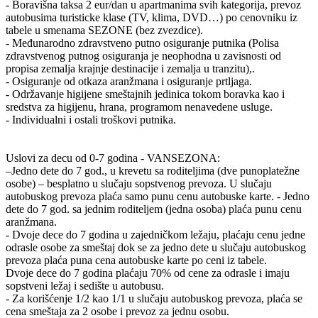
- Boravišna taksa 2 eur/dan u apartmanima svih kategorija, prevoz
autobusima turisticke klase (TV, klima, DVD…) po cenovniku iz
tabele u smenama SEZONE (bez zvezdice).
- Međunarodno zdravstveno putno osiguranje putnika (Polisa
zdravstvenog putnog osiguranja je neophodna u zavisnosti od
propisa zemalja krajnje destinacije i zemalja u tranzitu),.
- Osiguranje od otkaza aranžmana i osiguranje prtljaga.
- Održavanje higijene smeštajnih jedinica tokom boravka kao i
sredstva za higijenu, hrana, programom nenavedene usluge.
- Individualni i ostali troškovi putnika.
Uslovi za decu od 0-7 godina - VANSEZONA:
–Jedno dete do 7 god., u krevetu sa roditeljima (dve punoplatežne
osobe) – besplatno u slučaju sopstvenog prevoza. U slučaju
autobuskog prevoza plaća samo punu cenu autobuske karte. - Jedno
dete do 7 god. sa jednim roditeljem (jedna osoba) plaća punu cenu
aranžmana.
- Dvoje dece do 7 godina u zajedničkom ležaju, plaćaju cenu jedne
odrasle osobe za smeštaj dok se za jedno dete u slučaju autobuskog
prevoza plaća puna cena autobuske karte po ceni iz tabele.
Dvoje dece do 7 godina plaćaju 70% od cene za odrasle i imaju
sopstveni ležaj i sedište u autobusu.
- Za korišćenje 1/2 kao 1/1 u slučaju autobuskog prevoza, plaća se
cena smeštaja za 2 osobe i prevoz za jednu osobu.