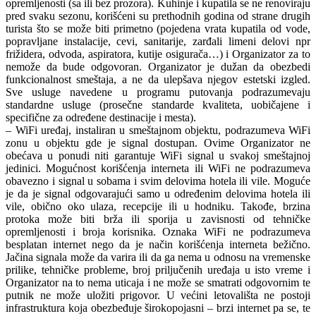
opremljenosti (sa ili bez prozora). Kuhinje i kupatila se ne renoviraju
pred svaku sezonu, korišćeni su prethodnih godina od strane drugih
turista što se može biti primetno (pojedena vrata kupatila od vode,
popravljane instalacije, cevi, sanitarije, zarđali limeni delovi npr
frižidera, odvoda, aspiratora, kutije osigurača…) i Organizator za to
nemože da bude odgovoran. Organizator je dužan da obezbedi
funkcionalnost smeštaja, a ne da ulepšava njegov estetski izgled.
Sve usluge navedene u programu putovanja podrazumevaju
standardne usluge (prosečne standarde kvaliteta, uobičajene i
specifične za određene destinacije i mesta).
– WiFi uređaj, instaliran u smeštajnom objektu, podrazumeva WiFi
zonu u objektu gde je signal dostupan. Ovime Organizator ne
obećava u ponudi niti garantuje WiFi signal u svakoj smeštajnoj
jedinici. Mogućnost korišćenja interneta ili WiFi ne podrazumeva
obavezno i signal u sobama i svim delovima hotela ili vile. Moguće
je da je signal odgovarajući samo u određenim delovima hotela ili
vile, obično oko ulaza, recepcije ili u hodniku. Takođe, brzina
protoka može biti brža ili sporija u zavisnosti od tehničke
opremljenosti i broja korisnika. Oznaka WiFi ne podrazumeva
besplatan internet nego da je način korišćenja interneta bežično.
Jačina signala može da varira ili da ga nema u odnosu na vremenske
prilike, tehničke probleme, broj priljučenih uređaja u isto vreme i
Organizator na to nema uticaja i ne može se smatrati odgovornim te
putnik ne može uložiti prigovor. U većini letovališta ne postoji
infrastruktura koja obezbeđuje širokopojasni – brzi internet pa se, te