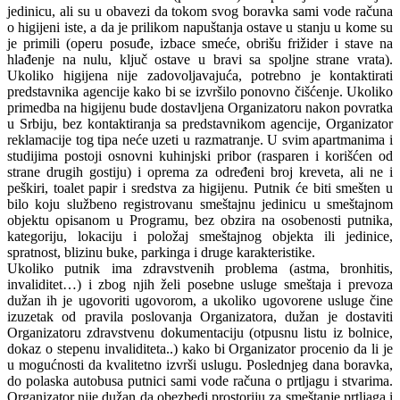
jedinicu, ali su u obavezi da tokom svog boravka sami vode računa
o higijeni iste, a da je prilikom napuštanja ostave u stanju u kome su
je primili (operu posuđe, izbace smeće, obrišu frižider i stave na
hlađenje na nulu, ključ ostave u bravi sa spoljne strane vrata).
Ukoliko higijena nije zadovoljavajuća, potrebno je kontaktirati
predstavnika agencije kako bi se izvršilo ponovno čišćenje. Ukoliko
primedba na higijenu bude dostavljena Organizatoru nakon povratka
u Srbiju, bez kontaktiranja sa predstavnikom agencije, Organizator
reklamacije tog tipa neće uzeti u razmatranje. U svim apartmanima i
studijima postoji osnovni kuhinjski pribor (rasparen i korišćen od
strane drugih gostiju) i oprema za određeni broj kreveta, ali ne i
peškiri, toalet papir i sredstva za higijenu. Putnik će biti smešten u
bilo koju službeno registrovanu smeštajnu jedinicu u smeštajnom
objektu opisanom u Programu, bez obzira na osobenosti putnika,
kategoriju, lokaciju i položaj smeštajnog objekta ili jedinice,
spratnost, blizinu buke, parkinga i druge karakteristike.
Ukoliko putnik ima zdravstvenih problema (astma, bronhitis,
invaliditet…) i zbog njih želi posebne usluge smeštaja i prevoza
dužan ih je ugovoriti ugovorom, a ukoliko ugovorene usluge čine
izuzetak od pravila poslovanja Organizatora, dužan je dostaviti
Organizatoru zdravstvenu dokumentaciju (otpusnu listu iz bolnice,
dokaz o stepenu invaliditeta..) kako bi Organizator procenio da li je
u mogućnosti da kvalitetno izvrši uslugu. Poslednjeg dana boravka,
do polaska autobusa putnici sami vode računa o prtljagu i stvarima.
Organizator nije dužan da obezbedi prostoriju za smeštanje prtljaga i