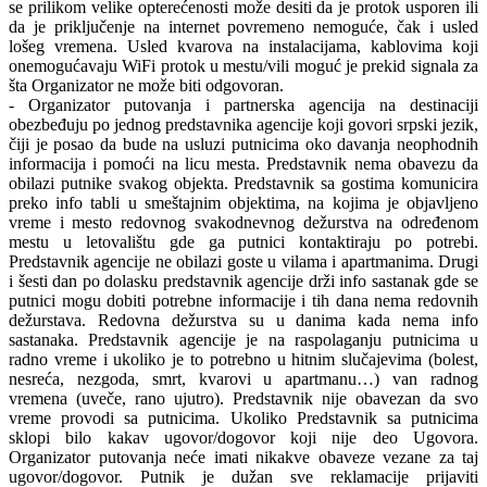
se prilikom velike opterećenosti može desiti da je protok usporen ili
da je priključenje na internet povremeno nemoguće, čak i usled
lošeg vremena. Usled kvarova na instalacijama, kablovima koji
onemogućavaju WiFi protok u mestu/vili moguć je prekid signala za
šta Organizator ne može biti odgovoran.
- Organizator putovanja i partnerska agencija na destinaciji
obezbeđuju po jednog predstavnika agencije koji govori srpski jezik,
čiji je posao da bude na usluzi putnicima oko davanja neophodnih
informacija i pomoći na licu mesta. Predstavnik nema obavezu da
obilazi putnike svakog objekta. Predstavnik sa gostima komunicira
preko info tabli u smeštajnim objektima, na kojima je objavljeno
vreme i mesto redovnog svakodnevnog dežurstva na određenom
mestu u letovalištu gde ga putnici kontaktiraju po potrebi.
Predstavnik agencije ne obilazi goste u vilama i apartmanima. Drugi
i šesti dan po dolasku predstavnik agencije drži info sastanak gde se
putnici mogu dobiti potrebne informacije i tih dana nema redovnih
dežurstava. Redovna dežurstva su u danima kada nema info
sastanaka. Predstavnik agencije je na raspolaganju putnicima u
radno vreme i ukoliko je to potrebno u hitnim slučajevima (bolest,
nesreća, nezgoda, smrt, kvarovi u apartmanu…) van radnog
vremena (uveče, rano ujutro). Predstavnik nije obavezan da svo
vreme provodi sa putnicima. Ukoliko Predstavnik sa putnicima
sklopi bilo kakav ugovor/dogovor koji nije deo Ugovora.
Organizator putovanja neće imati nikakve obaveze vezane za taj
ugovor/dogovor. Putnik je dužan sve reklamacije prijaviti