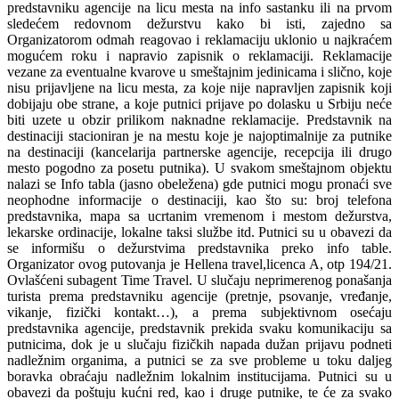
predstavniku agencije na licu mesta na info sastanku ili na prvom
sledećem redovnom dežurstvu kako bi isti, zajedno sa
Organizatorom odmah reagovao i reklamaciju uklonio u najkraćem
mogućem roku i napravio zapisnik o reklamaciji. Reklamacije
vezane za eventualne kvarove u smeštajnim jedinicama i slično, koje
nisu prijavljene na licu mesta, za koje nije napravljen zapisnik koji
dobijaju obe strane, a koje putnici prijave po dolasku u Srbiju neće
biti uzete u obzir prilikom naknadne reklamacije. Predstavnik na
destinaciji stacioniran je na mestu koje je najoptimalnije za putnike
na destinaciji (kancelarija partnerske agencije, recepcija ili drugo
mesto pogodno za posetu putnika). U svakom smeštajnom objektu
nalazi se Info tabla (jasno obeležena) gde putnici mogu pronaći sve
neophodne informacije o destinaciji, kao što su: broj telefona
predstavnika, mapa sa ucrtanim vremenom i mestom dežurstva,
lekarske ordinacije, lokalne taksi službe itd. Putnici su u obavezi da
se informišu o dežurstvima predstavnika preko info table.
Organizator ovog putovanja je Hellena travel,licenca A, otp 194/21.
Ovlašćeni subagent Time Travel. U slučaju neprimerenog ponašanja
turista prema predstavniku agencije (pretnje, psovanje, vređanje,
vikanje, fizički kontakt…), a prema subjektivnom osećaju
predstavnika agencije, predstavnik prekida svaku komunikaciju sa
putnicima, dok je u slučaju fizičkih napada dužan prijavu podneti
nadležnim organima, a putnici se za sve probleme u toku daljeg
boravka obraćaju nadležnim lokalnim institucijama. Putnici su u
obavezi da poštuju kućni red, kao i druge putnike, te će za svako