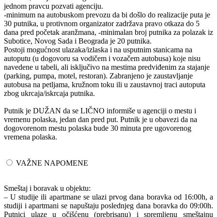
jednom pravcu pozvati agenciju.
-minimum na autobuskom prevozu da bi došlo do realizacije puta je
30 putnika, u protivnom organizator zadržava pravo otkaza do 5
dana pred početak aranžmana, -minimalan broj putnika za polazak iz
Subotice, Novog Sada i Beograda je 20 putnika.
Postoji mogućnost ulazaka/izlaska i na usputnim stanicama na
autoputu (u dogovoru sa vodičem i vozačem autobusa) koje nisu
navedene u tabeli, ali isključivo na mestima predviđenim za stajanje
(parking, pumpa, motel, restoran). Zabranjeno je zaustavljanje
autobusa na petljama, kružnom toku ili u zaustavnoj traci autoputa
zbog ukrcaja/iskrcaja putnika.
Putnik je DUŽAN da se LIČNO informiše u agenciji o mestu i
vremenu polaska, jedan dan pred put. Putnik je u obavezi da na
dogovorenom mestu polaska bude 30 minuta pre ugovorenog
vremena polaska.
VAŽNE NAPOMENE
Smeštaj i boravak u objektu:
– U studije ili apartmane se ulazi prvog dana boravka od 16:00h, a
studiji i apartmani se napuštaju poslednjeg dana boravka do 09:00h.
Putnici ulaze u očišćenu (prebrisanu) i spremljenu smeštajnu