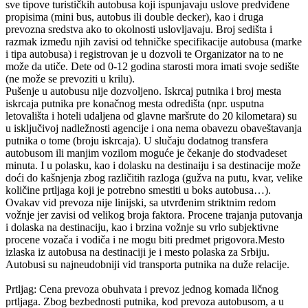
sve tipove turističkih autobusa koji ispunjavaju uslove predviđene
propisima (mini bus, autobus ili double decker), kao i druga
prevozna sredstva ako to okolnosti uslovljavaju. Broj sedišta i
razmak između njih zavisi od tehničke specifikacije autobusa (marke
i tipa autobusa) i registrovan je u dozvoli te Organizator na to ne
može da utiče. Dete od 0-12 godina starosti mora imati svoje sedište
(ne može se prevoziti u krilu).
Pušenje u autobusu nije dozvoljeno. Iskrcaj putnika i broj mesta
iskrcaja putnika pre konačnog mesta odredišta (npr. usputna
letovališta i hoteli udaljena od glavne maršrute do 20 kilometara) su
u isključivoj nadležnosti agencije i ona nema obavezu obaveštavanja
putnika o tome (broju iskrcaja). U slučaju dodatnog transfera
autobusom ili manjim vozilom moguće je čekanje do stodvadeset
minuta. I u polasku, kao i dolasku na destinaiju i sa destinacije može
doći do kašnjenja zbog različitih razloga (gužva na putu, kvar, velike
količine prtljaga koji je potrebno smestiti u boks autobusa…).
Ovakav vid prevoza nije linijski, sa utvrđenim striktnim redom
vožnje jer zavisi od velikog broja faktora. Procene trajanja putovanja
i dolaska na destinaciju, kao i brzina vožnje su vrlo subjektivne
procene vozača i vodiča i ne mogu biti predmet prigovora.Mesto
izlaska iz autobusa na destinaciji je i mesto polaska za Srbiju.
Autobusi su najneudobniji vid transporta putnika na duže relacije.
Prtljag: Cena prevoza obuhvata i prevoz jednog komada ličnog
prtljaga. Zbog bezbednosti putnika, kod prevoza autobusom, a u