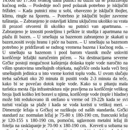
14:00h do 17:30h svakog dana putnici su dužni da se pridržavaju
kućnog reda. – Poslednje noći pred polazak potrebno je isključiti
frižider. – Kada putnici nisu u sobi, obavezno je isključit ibojler,
klimu, ringle na šporetu. – Potrebno je isključiti bojler zavreme
tuširanja. – Zabranjeno je ostavljati klimu uključenu ukoliko su vrata
ili prozori otvoreni ili ukoliko su putnici van apartmana. –
Zabranjeno je iznositi posteljinu i peškire iz studija i apartmana na
plažu ili bazen. – U smeštaju sa bazenom zabranjeno je skakati u
bazen,nositi svoju hranu i piće na bazen. – U smeštaju sa bazenom
potrebno je pridržavati se radnog vremena bazena i kućnog reda. –
U smeštaju sa bazenom i pool barom vlasnik može usloviti
korišćenje ležaljki naručenim pićem. – Na destinacijama severne
Grčke postoji mogućnost kašnjenja dolaska tople vode naročito na
višim spratovima smeštajnih objekata, najčešće onda kada veći broj
smeštajnih jedinica u isto vreme koristi toplu vodu. U ovom slučaju
treba sačekati oko 20 minuta ili pustiti vodu 2-3 minuta da teče,
kako bi se povećao dotok tople vode. Kako su u pitanju mala
turística mesta čija infrastruktura nije pravljena za korišćenje velikog
broja ljudi koliko leti boravi u njima, korišćenje vode (tople i hladne)
može biti redukovano ili otežano u vreme od 19-22h kada se svi
turisti vraćaju sa plaže i kada se voda koristi u velikoj meri. –
Dimenzije ležaja u Grčkoj se razlikuju od naših standarda. Grčki
standard za: normalan ležaj je 75-80 x 180-190 cm, francuski ležaj
je 120-155 x 180-190 cm, pomoćni, uglavnom metalni ležaj ili
fotelja na rasklapanje je 70-90 x 180-190 cm. Kreveti u sobama su