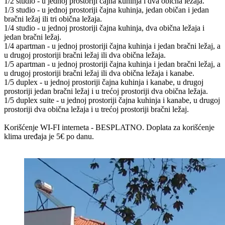
1/2 studio - u jednoj prostoriji čajna kuhinja i dva obična ležaja.
1/3 studio - u jednoj prostoriji čajna kuhinja, jedan običan i jedan
bračni ležaj ili tri obična ležaja.
1/4 studio - u jednoj prostoriji čajna kuhinja, dva obična ležaja i
jedan bračni ležaj.
1/4 apartman - u jednoj prostoriji čajna kuhinja i jedan bračni ležaj, a
u drugoj prostoriji bračni ležaj ili dva obična ležaja.
1/5 apartman - u jednoj prostoriji čajna kuhinja i jedan bračni ležaj, a
u drugoj prostoriji bračni ležaj ili dva obična ležaja i kanabe.
1/5 duplex - u jednoj prostoriji čajna kuhinja i kanabe, u drugoj
prostoriji jedan bračni ležaj i u trećoj prostoriji dva obična ležaja.
1/5 duplex suite - u jednoj prostoriji čajna kuhinja i kanabe, u drugoj
prostoriji dva obična ležaja i u trećoj prostoriji bračni ležaj.
Korišćenje WI-FI interneta - BESPLATNO. Doplata za korišćenje
klima uređaja je 5€ po danu.