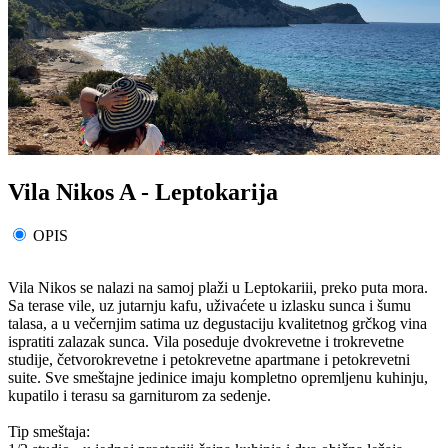
Vila Nikos A - Leptokarija
OPIS
Vila Nikos se nalazi na samoj plaži u Leptokariii, preko puta mora.
Sa terase vile, uz jutarnju kafu, uživaćete u izlasku sunca i šumu
talasa, a u večernjim satima uz degustaciju kvalitetnog grčkog vina
ispratiti zalazak sunca. Vila poseduje dvokrevetne i trokrevetne
studije, četvorokrevetne i petokrevetne apartmane i petokrevetni
suite. Sve smeštajne jedinice imaju kompletno opremljenu kuhinju,
kupatilo i terasu sa garniturom za sedenje.
Tip smeštaja: