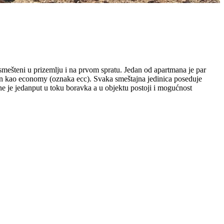
smešteni u prizemlju i na prvom spratu. Jedan od apartmana je par
ojen kao economy (oznaka ecc). Svaka smeštajna jedinica poseduje
e je jedanput u toku boravka a u objektu postoji i mogućnost