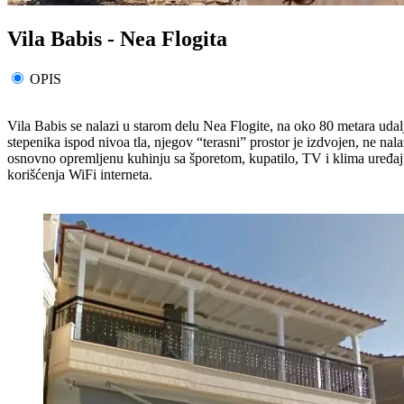
Vila Babis - Nea Flogita
OPIS
Vila Babis se nalazi u starom delu Nea Flogite, na oko 80 metara udal
stepenika ispod nivoa tla, njegov “terasni” prostor je izdvojen, ne n
osnovno opremljenu kuhinju sa šporetom, kupatilo, TV i klima uređaj 
korišćenja WiFi interneta.