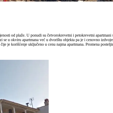
jenosti od plaže. U ponudi su četvorokrevetni i petokrevetni apartmani 
alazi se u okviru apartmana već u dvorištu objekta pa je i cenovno izdv
čije je korišćenje uključeno u cenu najma apartmana. Promena posteljin