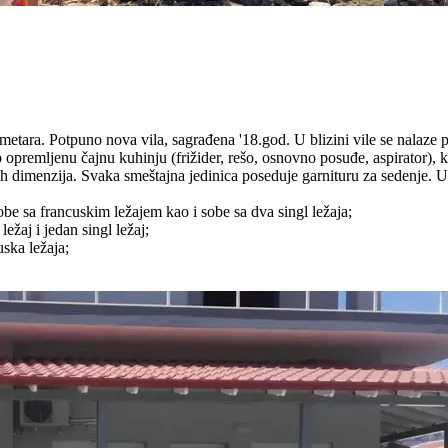
metara. Potpuno nova vila, sagrađena '18.god. U blizini vile se nalaze 
premljenu čajnu kuhinju (frižider, rešo, osnovno posuđe, aspirator), ku
ih dimenzija. Svaka smeštajna jedinica poseduje garnituru za sedenje. U
obe sa francuskim ležajem kao i sobe sa dva singl ležaja;
ežaj i jedan singl ležaj;
ska ležaja;