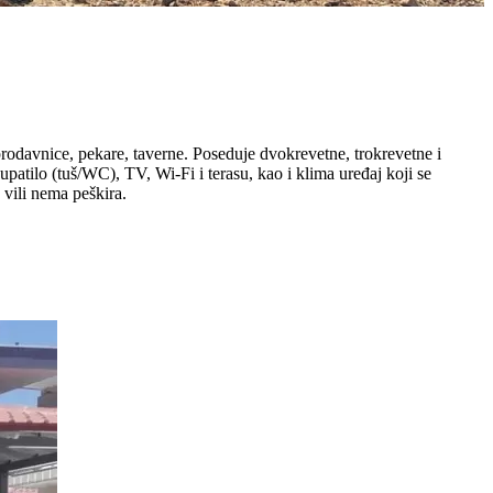
prodavnice, pekare, taverne. Poseduje dvokrevetne, trokrevetne i
patilo (tuš/WC), TV, Wi-Fi i terasu, kao i klima uređaj koji se
 vili nema peškira.