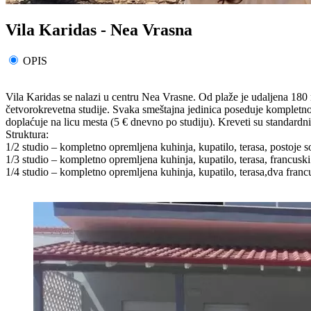
Vila Karidas - Nea Vrasna
OPIS
Vila Karidas se nalazi u centru Nea Vrasne. Od plaže je udaljena 180 
četvorokrevetna studije. Svaka smeštajna jedinica poseduje kompletno o
doplaćuje na licu mesta (5 € dnevno po studiju). Kreveti su standardn
Struktura:
1/2 studio – kompletno opremljena kuhinja, kupatilo, terasa, postoje s
1/3 studio – kompletno opremljena kuhinja, kupatilo, terasa, francuski l
1/4 studio – kompletno opremljena kuhinja, kupatilo, terasa,dva francu