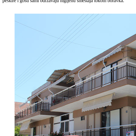
peškire i gosti sami održavaju higijenu smeštaja tokom boravka.