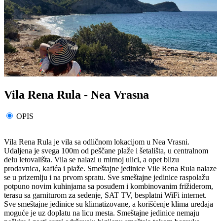
Vila Rena Rula - Nea Vrasna
OPIS
Vila Rena Rula je vila sa odličnom lokacijom u Nea Vrasni.
Udaljena je svega 100m od peščane plaže i šetališta, u centralnom
delu letovališta. Vila se nalazi u mirnoj ulici, a opet blizu
prodavnica, kafića i plaže. Smeštajne jedinice Vile Rena Rula nalaze
se u prizemlju i na prvom spratu. Sve smeštajne jedinice raspolažu
potpuno novim kuhinjama sa posuđem i kombinovanim frižiderom,
terasu sa garniturom za sedenje, SAT TV, besplatni WiFi internet.
Sve smeštajne jedinice su klimatizovane, a korišćenje klima uređaja
moguće je uz doplatu na licu mesta. Smeštajne jedinice nemaju