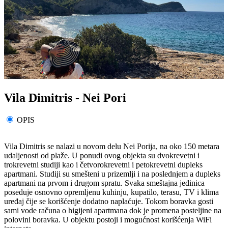
Vila Dimitris - Nei Pori
OPIS
Vila Dimitris se nalazi u novom delu Nei Porija, na oko 150 metara
udaljenosti od plaže. U ponudi ovog objekta su dvokrevetni i
trokrevetni studiji kao i četvorokrevetni i petokrevetni dupleks
apartmani. Studiji su smešteni u prizemlji i na poslednjem a dupleks
apartmani na prvom i drugom spratu. Svaka smeštajna jedinica
poseduje osnovno opremljenu kuhinju, kupatilo, terasu, TV i klima
uređaj čije se korišćenje dodatno naplaćuje. Tokom boravka gosti
sami vode računa o higijeni apartmana dok je promena posteljine na
polovini boravka. U objektu postoji i mogućnost korišćenja WiFi