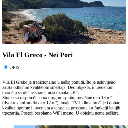
Vila El Greco - Nei Pori
OPIS
Vila El Greko je tradicionalno u našoj ponu­di, što je uslovljeno
zaista odličnim kvalitetom smeštaja. Deo objekta, u uređenom
dvorištu sa ulične strane, nosi oznaku „B“.
Studia su raspoređena na drugom spratu, povr­šine oko 18 m²
(dvokrevetni studio oko 12 m²), imaju TV i klima uređaje i dobar
kvalitet opreme i inventara a terase su prostrane i u funkciji letnjih
trpezarija. Postoji besplatno WiFi mesto. U objektu nema peškira.