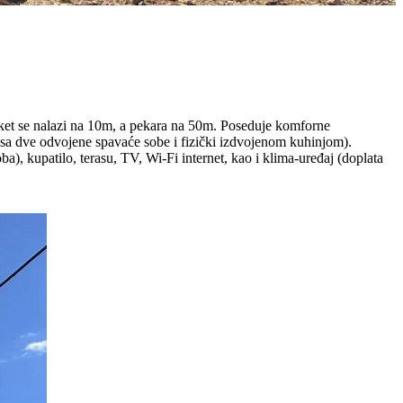
rket se nalazi na 10m, a pekara na 50m. Poseduje komforne
(sa dve odvojene spavaće sobe i fizički izdvojenom kuhinjom).
a), kupatilo, terasu, TV, Wi-Fi internet, kao i klima-uređaj (doplata