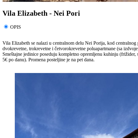
Vila Elizabeth - Nei Pori
OPIS
Vila Elizabeth se nalazi u centralnom delu Nei Porija, kod centralno
dvokrevetne, trokrevetne i četvorokrevetne poluapartmane (sa izdvoje
Smeštajne jedinice poseduju kompletno opremljenu kuhinju (frižider, su
5€ po danu). Promena posteljine je na pet dana.