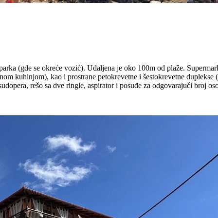
g parka (gde se okreće vozić). Udaljena je oko 100m od plaže. Superma
nom kuhinjom), kao i prostrane petokrevetne i šestokrevetne duplekse 
dopera, rešo sa dve ringle, aspirator i posuđe za odgovarajući broj osob