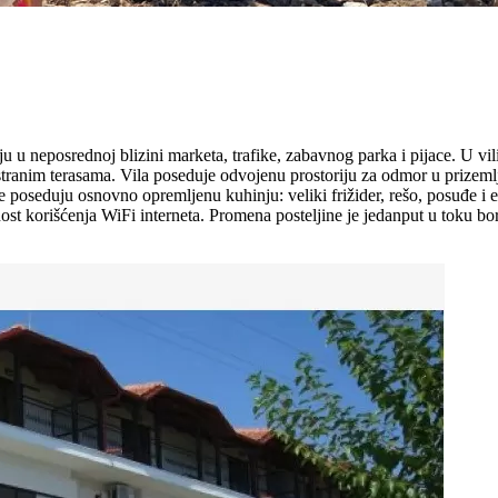
u neposrednoj blizini marketa, trafike, zabavnog parka i pijace. U vili F
tranim terasama. Vila poseduje odvojenu prostoriju za odmor u prizemlju
e poseduju osnovno opremljenu kuhinju: veliki frižider, rešo, posuđe i e
t korišćenja WiFi interneta. Promena posteljine je jedanput u toku bo