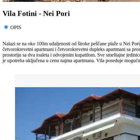
Vila Fotini - Nei Pori
OPIS
Nalazi se na oko 100m udaljenosti od široke peščane plaže u Nei Poriju 
četvorokrevetni apartmani i četvorokrevetni dupleks apartmani sa pros
prostoriju sa dva toaleta i odvojenim kupatilom. Sve smeštajne jedinic
je upotreba uključena u cenu najma apartmana. Vila poseduje mogućnos