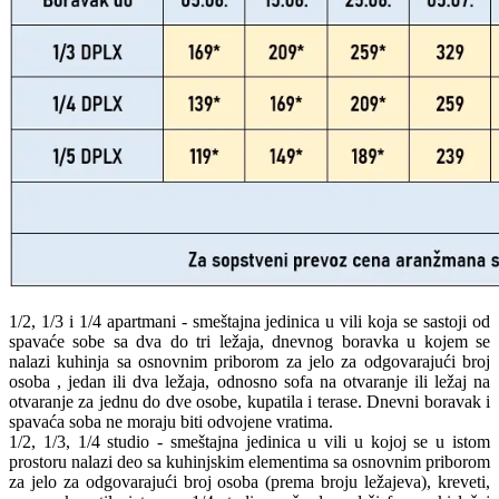
1/2, 1/3 i 1/4 apartmani - smeštajna jedinica u vili koja se sastoji od
spavaće sobe sa dva do tri ležaja, dnevnog boravka u kojem se
nalazi kuhinja sa osnovnim priborom za jelo za odgovarajući broj
osoba , jedan ili dva ležaja, odnosno sofa na otvaranje ili ležaj na
otvaranje za jednu do dve osobe, kupatila i terase. Dnevni boravak i
spavaća soba ne moraju biti odvojene vratima.
1/2, 1/3, 1/4 studio - smeštajna jedinica u vili u kojoj se u istom
prostoru nalazi deo sa kuhinjskim elementima sa osnovnim priborom
za jelo za odgovarajući broj osoba (prema broju ležajeva), kreveti,