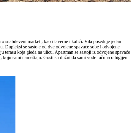
 snabdeveni marketi, kao i taverne i kafići. Vila poseduje jedan
ju. Dupleksi se sastoje od dve odvojene spavaće sobe i odvojene
 terasu koja gleda na ulicu. Apartman se sastoji iz odvojene spavaće
u, koju sami nameštaju. Gosti su dužni da sami vode računa o higijeni