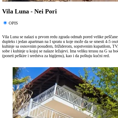
Vila Luna - Nei Pori
OPIS
Vila Luna se nalazi u prvom redu zgrada odmah pored velike peščane p
dupleks i jedan apartman na I spratu u koje može da se smesti 4-5 os
kuhinje sa osnovnim posuđem, frižiderom, sopstvenim kupatilom, TV, 
sobe i kuhinje u kojoj se nalaze ležajevi. Ima veliku terasu na G sa 
(poneti peškire i sredstva za higijenu), kao i da poštuju kućni red.