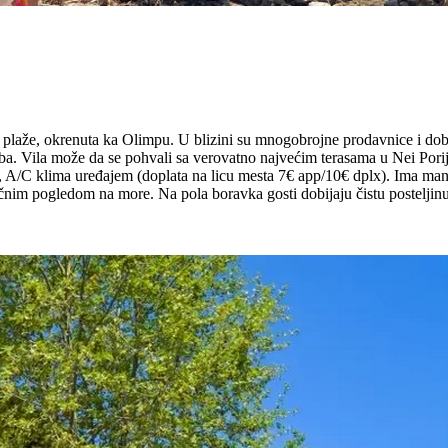
laže, okrenuta ka Olimpu. U blizini su mnogobrojne prodavnice i dobro
oba. Vila može da se pohvali sa verovatno najvećim terasama u Nei Pori
A/C klima uređajem (doplata na licu mesta 7€ app/10€ dplx). Ima manju
bočnim pogledom na more. Na pola boravka gosti dobijaju čistu posteljin