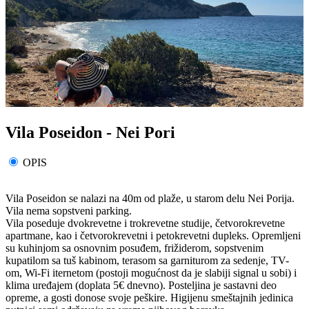
Vila Poseidon - Nei Pori
OPIS
Vila Poseidon se nalazi na 40m od plaže, u starom delu Nei Porija.
Vila nema sopstveni parking.
Vila poseduje dvokrevetne i trokrevetne studije, četvorokrevetne
apartmane, kao i četvorokrevetni i petokrevetni dupleks. Opremljeni
su kuhinjom sa osnovnim posuđem, frižiderom, sopstvenim
kupatilom sa tuš kabinom, terasom sa garniturom za sedenje, TV-
om, Wi-Fi iternetom (postoji mogućnost da je slabiji signal u sobi) i
klima uređajem (doplata 5€ dnevno). Posteljina je sastavni deo
opreme, a gosti donose svoje peškire. Higijenu smeštajnih jedinica