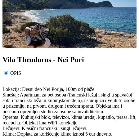
Vila Theodoros - Nei Pori
OPIS
Lokacija: Desni deo Nei Porija, 100m od plaže.
Smeštaj: Apartmani za pet osoba (francuski ležaj i singl u spavaćoj
sobi i francuski ležaj u kuhinjskom delu), i studiji za dve ili tri osobe
u prizemlju, na prvom, drugom i trećem spratu. Objekat ima i
posebno opremljen studio za osobe sa invaliditetom.
Oprema: Kuhinjski blok, televizor, klima uređaj, kupatilo, terasa, lift,
recepcija. Objekat ima WiFi konekciju.
Ležajevi: Klasični francuski i singl ležajevi.
Klima: Doplata za korišćenje klime iznosi 5 eur dnevno.