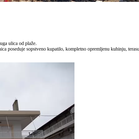
ruga ulica od plaže.
nica poseduje sopstveno kupatilo, kompletno opremljenu kuhinju, terasu