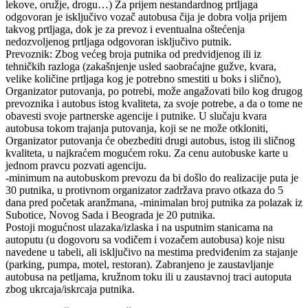
lekove, oružje, drogu…) Za prijem nestandardnog prtljaga
odgovoran je isključivo vozač autobusa čija je dobra volja prijem
takvog prtljaga, dok je za prevoz i eventualna oštećenja
nedozvoljenog prtljaga odgovoran isključivo putnik.
Prevoznik: Zbog većeg broja putnika od predvidjenog ili iz
tehničkih razloga (zakašnjenje usled saobraćajne gužve, kvara,
velike količine prtljaga kog je potrebno smestiti u boks i slično),
Organizator putovanja, po potrebi, može angažovati bilo kog drugog
prevoznika i autobus istog kvaliteta, za svoje potrebe, a da o tome ne
obavesti svoje partnerske agencije i putnike. U slučaju kvara
autobusa tokom trajanja putovanja, koji se ne može otkloniti,
Organizator putovanja će obezbediti drugi autobus, istog ili sličnog
kvaliteta, u najkraćem mogućem roku. Za cenu autobuske karte u
jednom pravcu pozvati agenciju.
-minimum na autobuskom prevozu da bi došlo do realizacije puta je
30 putnika, u protivnom organizator zadržava pravo otkaza do 5
dana pred početak aranžmana, -minimalan broj putnika za polazak iz
Subotice, Novog Sada i Beograda je 20 putnika.
Postoji mogućnost ulazaka/izlaska i na usputnim stanicama na
autoputu (u dogovoru sa vodičem i vozačem autobusa) koje nisu
navedene u tabeli, ali isključivo na mestima predviđenim za stajanje
(parking, pumpa, motel, restoran). Zabranjeno je zaustavljanje
autobusa na petljama, kružnom toku ili u zaustavnoj traci autoputa
zbog ukrcaja/iskrcaja putnika.