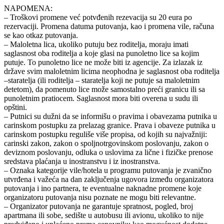
NAPOMENA:
– Troškovi promene već potvđenih rezevacija su 20 eura po
rezervaciji. Promena datuma putovanja, kao i promena vile, računa
se kao otkaz putovanja.
– Maloletna lica, ukoliko putuju bez roditelja, moraju imati
saglasnost oba roditelja a koje glasi na punoletno lice sa kojim
putuje. To punoletno lice ne može biti iz agencije. Za izlazak iz
države svim maloletnim licima neophodna je saglasnost oba roditelja
–staratelja (ili roditelja – staratelja koji ne putuje sa maloletnim
detetom), da pomenuto lice može samostalno preći granicu ili sa
punoletnim pratiocem. Saglasnost mora biti overena u sudu ili
opštini.
– Putnici su dužni da se informišu o pravima i obavezama putnika u
carinskom postupku za prelazag granice. Prava i obaveze putnika u
carinskom postupku reguliše više propisa, od kojih su najvažniji:
carinski zakon, zakon o spoljnotrgovinskom poslovanju, zakon o
deviznom poslovanju, odluka o uslovima za lične i fizičke prenose
sredstava plaćanja u inostranstvu i iz inostranstva.
– Oznaka kategorije vile/hotela u programu putovanja je zvanično
utvrđena i važeća na dan zaključenja ugovora između organizatora
putovanja i ino partnera, te eventualne naknadne promene koje
organizatoru putovanja nisu poznate ne mogu biti relevantne.
– Organizator putovanja ne garantuje spratnost, pogled, broj
apartmana ili sobe, sedište u autobusu ili avionu, ukoliko to nije