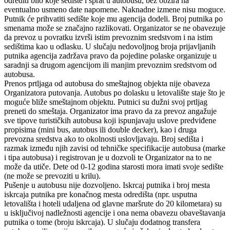
odrediti bilo koje sedište i sprat u autobusu, bez obzira na
eventualno usmeno date napomene. Naknadne izmene nisu moguce.
Putnik će prihvatiti sedište koje mu agencija dodeli. Broj putnika po
smenama može se značajno razlikovati. Organizator se ne obavezuje
da prevoz u povratku izvrši istim prevoznim sredstvom i na istim
sedištima kao u odlasku. U slučaju nedovoljnog broja prijavljanih
putnika agencija zadržava pravo da pojedine polaske organizuje u
saradnji sa drugom agencijom ili manjim prevoznim sredstvom od
autobusa.
Prenos prtljaga od autobusa do smeštajnog objekta nije obaveza
Organizatora putovanja. Autobus po dolasku u letovalište staje što je
moguće bliže smeštajnom objektu. Putnici su dužni svoj prtljag
preneti do smeštaja. Organizator ima pravo da za prevoz angažuje
sve tipove turističkih autobusa koji ispunjavaju uslove predviđene
propisima (mini bus, autobus ili double decker), kao i druga
prevozna sredstva ako to okolnosti uslovljavaju. Broj sedišta i
razmak između njih zavisi od tehničke specifikacije autobusa (marke
i tipa autobusa) i registrovan je u dozvoli te Organizator na to ne
može da utiče. Dete od 0-12 godina starosti mora imati svoje sedište
(ne može se prevoziti u krilu).
Pušenje u autobusu nije dozvoljeno. Iskrcaj putnika i broj mesta
iskrcaja putnika pre konačnog mesta odredišta (npr. usputna
letovališta i hoteli udaljena od glavne maršrute do 20 kilometara) su
u isključivoj nadležnosti agencije i ona nema obavezu obaveštavanja
putnika o tome (broju iskrcaja). U slučaju dodatnog transfera