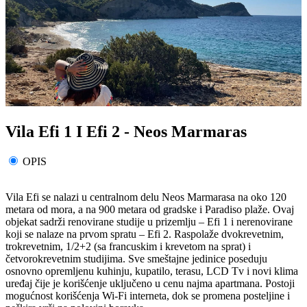
Vila Efi 1 I Efi 2 - Neos Marmaras
OPIS
Vila Efi se nalazi u centralnom delu Neos Marmarasa na oko 120
metara od mora, a na 900 metara od gradske i Paradiso plaže. Ovaj
objekat sadrži renovirane studije u prizemlju – Efi 1 i nerenovirane
koji se nalaze na prvom spratu – Efi 2. Raspolaže dvokrevetnim,
trokrevetnim, 1/2+2 (sa francuskim i krevetom na sprat) i
četvorokrevetnim studijima. Sve smeštajne jedinice poseduju
osnovno opremljenu kuhinju, kupatilo, terasu, LCD Tv i novi klima
uređaj čije je korišćenje uključeno u cenu najma apartmana. Postoji
mogućnost korišćenja Wi-Fi interneta, dok se promena posteljine i