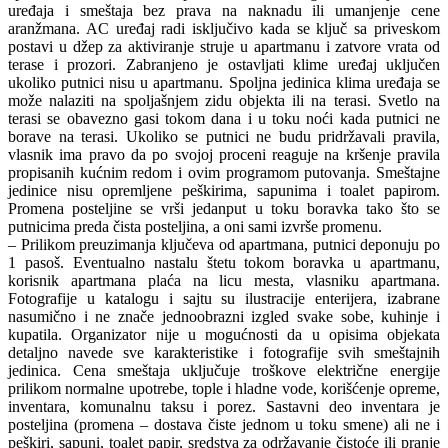
uređaja i smeštaja bez prava na naknadu ili umanjenje cene
aranžmana. AC uređaj radi isključivo kada se ključ sa priveskom
postavi u džep za aktiviranje struje u apartmanu i zatvore vrata od
terase i prozori. Zabranjeno je ostavljati klime uređaj uključen
ukoliko putnici nisu u apartmanu. Spoljna jedinica klima uređaja se
može nalaziti na spoljašnjem zidu objekta ili na terasi. Svetlo na
terasi se obavezno gasi tokom dana i u toku noći kada putnici ne
borave na terasi. Ukoliko se putnici ne budu pridržavali pravila,
vlasnik ima pravo da po svojoj proceni reaguje na kršenje pravila
propisanih kućnim redom i ovim programom putovanja. Smeštajne
jedinice nisu opremljene peškirima, sapunima i toalet papirom.
Promena posteljine se vrši jedanput u toku boravka tako što se
putnicima preda čista posteljina, a oni sami izvrše promenu.
– Prilikom preuzimanja ključeva od apartmana, putnici deponuju po
1 pasoš. Eventualno nastalu štetu tokom boravka u apartmanu,
korisnik apartmana plaća na licu mesta, vlasniku apartmana.
Fotografije u katalogu i sajtu su ilustracije enterijera, izabrane
nasumično i ne znače jednoobrazni izgled svake sobe, kuhinje i
kupatila. Organizator nije u mogućnosti da u opisima objekata
detaljno navede sve karakteristike i fotografije svih smeštajnih
jedinica. Cena smeštaja uključuje troškove električne energije
prilikom normalne upotrebe, tople i hladne vode, korišćenje opreme,
inventara, komunalnu taksu i porez. Sastavni deo inventara je
posteljina (promena – dostava čiste jednom u toku smene) ali ne i
peškiri, sapuni, toalet papir, sredstva za održavanje čistoće ili pranje