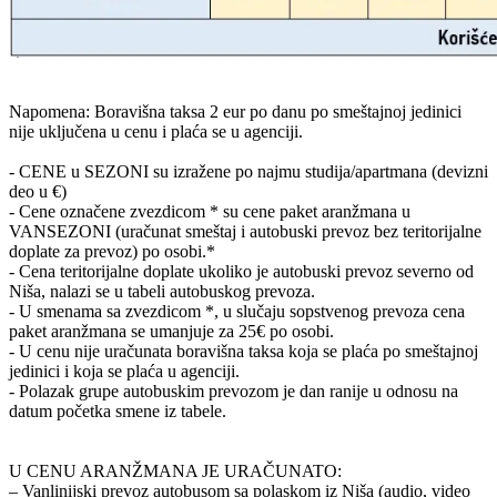
Napomena: Boravišna taksa 2 eur po danu po smeštajnoj jedinici
nije uključena u cenu i plaća se u agenciji.
- CENE u SEZONI su izražene po najmu studija/apartmana (devizni
deo u €)
- Cene označene zvezdicom * su cene paket aranžmana u
VANSEZONI (uračunat smeštaj i autobuski prevoz bez teritorijalne
doplate za prevoz) po osobi.*
- Cena teritorijalne doplate ukoliko je autobuski prevoz severno od
Niša, nalazi se u tabeli autobuskog prevoza.
- U smenama sa zvezdicom *, u slučaju sopstvenog prevoza cena
paket aranžmana se umanjuje za 25€ po osobi.
- U cenu nije uračunata boravišna taksa koja se plaća po smeštajnoj
jedinici i koja se plaća u agenciji.
- Polazak grupe autobuskim prevozom je dan ranije u odnosu na
datum početka smene iz tabele.
U CENU ARANŽMANA JE URAČUNATO:
– Vanlinijski prevoz autobusom sa polaskom iz Niša (audio, video