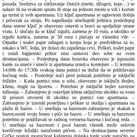
posuđa. Sredstva za održavanje čistoće (metle, džogeri, krpe…) se
nalaze ili na svakom spratu ili stoje na jednom mestu u vili i koriste
ga turisti iz svih apartmana. Uz ključ apartmana se uglavnom dobija
i privezak za struju. Po napuštanju smeštajnih jedinica poslednjeg
dana smene ključ je obavezno ostaviti u bravi sa spoljašnje strane
vrata. U slučaju da se ključ izgubi, zamena je 10 eura, a ukoliko se
izgubi kartica, zamena je 50 eura i plaćaju se vlasniku vile. –
Otpatke i toalet papir odlagati u korpu koja je predviđena za to,
nikako u WC šolju, jer dolazi do zapušenja cevi. Peškiri, toalet papir
i ostali higijenski pribor nisu sastavni deo sobe na svim
destinacijama. – Poslednjeg dana boravka obavezno je isprazniti
kante za smeće i smeće iz apartmana izneti u kontejner. – U terminu
14:00h do 17:30h svakog dana putnici su dužni da se pridržavaju
kućnog reda. – Poslednje noći pred polazak potrebno je isključiti
frižider. – Kada putnici nisu u sobi, obavezno je isključit ibojler,
klimu, ringle na šporetu. – Potrebno je isključiti bojler zavreme
tuširanja. – Zabranjeno je ostavljati klimu uključenu ukoliko su vrata
ili prozori otvoreni ili ukoliko su putnici van apartmana. –
Zabranjeno je iznositi posteljinu i peškire iz studija i apartmana na
plažu ili bazen. – U smeštaju sa bazenom zabranjeno je skakati u
bazen,nositi svoju hranu i piće na bazen. – U smeštaju sa bazenom
potrebno je pridržavati se radnog vremena bazena i kućnog reda. –
U smeštaju sa bazenom i pool barom vlasnik može usloviti
korišćenje ležaljki naručenim pićem. – Na destinacijama severne
Grčke postoji mogućnost kašnjenja dolaska tople vode naročito na