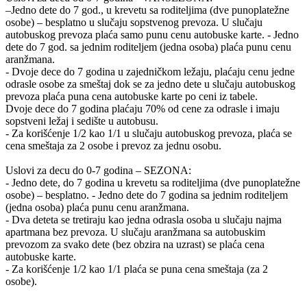
–Jedno dete do 7 god., u krevetu sa roditeljima (dve punoplatežne
osobe) – besplatno u slučaju sopstvenog prevoza. U slučaju
autobuskog prevoza plaća samo punu cenu autobuske karte. - Jedno
dete do 7 god. sa jednim roditeljem (jedna osoba) plaća punu cenu
aranžmana.
- Dvoje dece do 7 godina u zajedničkom ležaju, plaćaju cenu jedne
odrasle osobe za smeštaj dok se za jedno dete u slučaju autobuskog
prevoza plaća puna cena autobuske karte po ceni iz tabele.
Dvoje dece do 7 godina plaćaju 70% od cene za odrasle i imaju
sopstveni ležaj i sedište u autobusu.
- Za korišćenje 1/2 kao 1/1 u slučaju autobuskog prevoza, plaća se
cena smeštaja za 2 osobe i prevoz za jednu osobu.
Uslovi za decu do 0-7 godina – SEZONA:
- Jedno dete, do 7 godina u krevetu sa roditeljima (dve punoplatežne
osobe) – besplatno. - Jedno dete do 7 godina sa jednim roditeljem
(jedna osoba) plaća punu cenu aranžmana.
- Dva deteta se tretiraju kao jedna odrasla osoba u slučaju najma
apartmana bez prevoza. U slučaju aranžmana sa autobuskim
prevozom za svako dete (bez obzira na uzrast) se plaća cena
autobuske karte.
- Za korišćenje 1/2 kao 1/1 plaća se puna cena smeštaja (za 2
osobe).