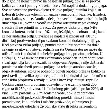
do 2 godine nemaju pravo na besplatan prtljag, dok se za prevoz
kolica za decu i putnog kreveta neće vršiti naplata dodatnog prtljaga.
Sve nenavedene (nedozvoljene) delove prtljaga putnika koji nisu
koferi ili torbe dozvoljenih dimenzija (suncobrani, ležaljke, frižideri,
asure, kolica, stolice, šamlice, dečiji kreveci, dodatne torbe bilo kojih
dimenzija i sl.) vozač i vodič ima pravo odstraniti iz prevoznog
sredstva ili ne primiti na prevoz. Za prevoz viška prtljaga (više
komada kofera, torbi, kesa, frižidera, ležaljki, suncobrana i sl.) kao i
za nestandardni prtljag izvršiće se naplata u iznosu od 40eur u
dinarskoj protivvrednosti po svakom komadu dodatnog prtljaga.
Kod prevoza viška prtljaga, putnici moraju biti spremni na duže
čekanje za utovar i istovar priljaga na šta Organizator ne može da
utiče. Putnici su dužni da obeleže prtljag: ime, prezime, telefon. U
slučaju gubitka lakše će biti eventualno pronađen. Za zaboravljene
stvari agencija kao prevoznik ne odgovara. Agencija nije dužna da
putnicima obezbedi prenos prtljaga na relaciji: autobus-smeštajni
objekat-autobus, stoga je potrebno poneti onoliko prtljaga koliko ne
predstavlja preveliko opterećenje. Putnici su dužni da se informišu o
carinskim propisima zemalja u koju i kroz koje putuju. (npr. Po
Grčkim carinskim propisima dozvoljeno je u zemlju uneti 200
cigareta ili 250gr duvana, 1l alkoholnog pića jačine preko 22%, 4l
vina, 50ml parfema, 250ml toaletne vode, dok je zabranjeno
unositi/iznositi proizvode životinjskog porekla-meso i mesne
prerađevine, kao i mleko i mlečne proizvode, zabranjeno je
unositi/iznositi određene životinjske vrste ili biljke sa zemljom,