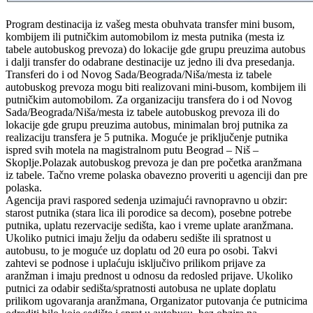
Program destinacija iz vašeg mesta obuhvata transfer mini busom,
kombijem ili putničkim automobilom iz mesta putnika (mesta iz
tabele autobuskog prevoza) do lokacije gde grupu preuzima autobus
i dalji transfer do odabrane destinacije uz jedno ili dva presedanja.
Transferi do i od Novog Sada/Beograda/Niša/mesta iz tabele
autobuskog prevoza mogu biti realizovani mini-busom, kombijem ili
putničkim automobilom. Za organizaciju transfera do i od Novog
Sada/Beograda/Niša/mesta iz tabele autobuskog prevoza ili do
lokacije gde grupu preuzima autobus, minimalan broj putnika za
realizaciju transfera je 5 putnika. Moguće je priključenje putnika
ispred svih motela na magistralnom putu Beograd – Niš –
Skoplje.Polazak autobuskog prevoza je dan pre početka aranžmana
iz tabele. Tačno vreme polaska obavezno proveriti u agenciji dan pre
polaska.
Agencija pravi raspored sedenja uzimajući ravnopravno u obzir:
starost putnika (stara lica ili porodice sa decom), posebne potrebe
putnika, uplatu rezervacije sedišta, kao i vreme uplate aranžmana.
Ukoliko putnici imaju želju da odaberu sedište ili spratnost u
autobusu, to je moguće uz doplatu od 20 eura po osobi. Takvi
zahtevi se podnose i uplaćuju isključivo prilikom prijave za
aranžman i imaju prednost u odnosu da redosled prijave. Ukoliko
putnici za odabir sedišta/spratnosti autobusa ne uplate doplatu
prilikom ugovaranja aranžmana, Organizator putovanja će putnicima