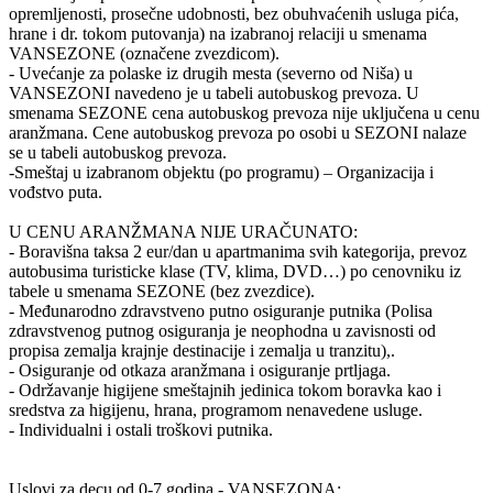
opremljenosti, prosečne udobnosti, bez obuhvaćenih usluga pića,
hrane i dr. tokom putovanja) na izabranoj relaciji u smenama
VANSEZONE (označene zvezdicom).
- Uvećanje za polaske iz drugih mesta (severno od Niša) u
VANSEZONI navedeno je u tabeli autobuskog prevoza. U
smenama SEZONE cena autobuskog prevoza nije uključena u cenu
aranžmana. Cene autobuskog prevoza po osobi u SEZONI nalaze
se u tabeli autobuskog prevoza.
-Smeštaj u izabranom objektu (po programu) – Organizacija i
vođstvo puta.
U CENU ARANŽMANA NIJE URAČUNATO:
- Boravišna taksa 2 eur/dan u apartmanima svih kategorija, prevoz
autobusima turisticke klase (TV, klima, DVD…) po cenovniku iz
tabele u smenama SEZONE (bez zvezdice).
- Međunarodno zdravstveno putno osiguranje putnika (Polisa
zdravstvenog putnog osiguranja je neophodna u zavisnosti od
propisa zemalja krajnje destinacije i zemalja u tranzitu),.
- Osiguranje od otkaza aranžmana i osiguranje prtljaga.
- Održavanje higijene smeštajnih jedinica tokom boravka kao i
sredstva za higijenu, hrana, programom nenavedene usluge.
- Individualni i ostali troškovi putnika.
Uslovi za decu od 0-7 godina - VANSEZONA: