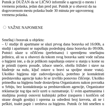
Putnik je DUŽAN da se LIČNO informiše u agenciji o mestu i
vremenu polaska, jedan dan pred put. Putnik je u obavezi da na
dogovorenom mestu polaska bude 30 minuta pre ugovorenog
vremena polaska.
VAŽNE NAPOMENE
Smeštaj i boravak u objektu:
– U studije ili apartmane se ulazi prvog dana boravka od 16:00h, a
studiji i apartmani se napuštaju poslednjeg dana boravka do 09:00h.
Putnici ulaze u očišćenu (prebrisanu) i spremljenu smeštajnu
jedinicu, ali su u obavezi da tokom svog boravka sami vode računa
o higijeni iste, a da je prilikom napuštanja ostave u stanju u kome su
je primili (operu posuđe, izbace smeće, obrišu frižider i stave na
hlađenje na nulu, ključ ostave u bravi sa spoljne strane vrata).
Ukoliko higijena nije zadovoljavajuća, potrebno je kontaktirati
predstavnika agencije kako bi se izvršilo ponovno čišćenje. Ukoliko
primedba na higijenu bude dostavljena Organizatoru nakon povratka
u Srbiju, bez kontaktiranja sa predstavnikom agencije, Organizator
reklamacije tog tipa neće uzeti u razmatranje. U svim apartmanima i
studijima postoji osnovni kuhinjski pribor (rasparen i korišćen od
strane drugih gostiju) i oprema za određeni broj kreveta, ali ne i
peškiri, toalet papir i sredstva za higijenu. Putnik će biti smešten u