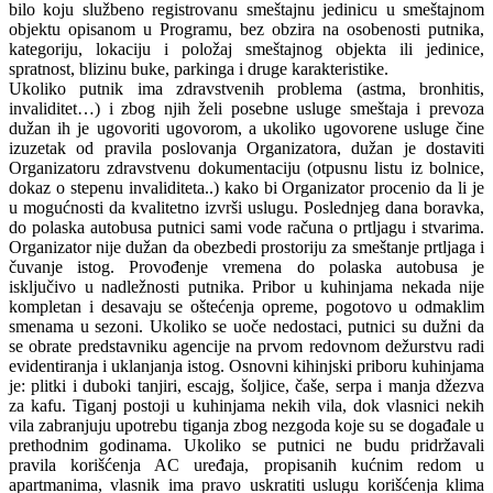
bilo koju službeno registrovanu smeštajnu jedinicu u smeštajnom
objektu opisanom u Programu, bez obzira na osobenosti putnika,
kategoriju, lokaciju i položaj smeštajnog objekta ili jedinice,
spratnost, blizinu buke, parkinga i druge karakteristike.
Ukoliko putnik ima zdravstvenih problema (astma, bronhitis,
invaliditet…) i zbog njih želi posebne usluge smeštaja i prevoza
dužan ih je ugovoriti ugovorom, a ukoliko ugovorene usluge čine
izuzetak od pravila poslovanja Organizatora, dužan je dostaviti
Organizatoru zdravstvenu dokumentaciju (otpusnu listu iz bolnice,
dokaz o stepenu invaliditeta..) kako bi Organizator procenio da li je
u mogućnosti da kvalitetno izvrši uslugu. Poslednjeg dana boravka,
do polaska autobusa putnici sami vode računa o prtljagu i stvarima.
Organizator nije dužan da obezbedi prostoriju za smeštanje prtljaga i
čuvanje istog. Provođenje vremena do polaska autobusa je
isključivo u nadležnosti putnika. Pribor u kuhinjama nekada nije
kompletan i desavaju se oštećenja opreme, pogotovo u odmaklim
smenama u sezoni. Ukoliko se uoče nedostaci, putnici su dužni da
se obrate predstavniku agencije na prvom redovnom dežurstvu radi
evidentiranja i uklanjanja istog. Osnovni kihinjski priboru kuhinjama
je: plitki i duboki tanjiri, escajg, šoljice, čaše, serpa i manja džezva
za kafu. Tiganj postoji u kuhinjama nekih vila, dok vlasnici nekih
vila zabranjuju upotrebu tiganja zbog nezgoda koje su se događale u
prethodnim godinama. Ukoliko se putnici ne budu pridržavali
pravila korišćenja AC uređaja, propisanih kućnim redom u
apartmanima, vlasnik ima pravo uskratiti uslugu korišćenja klima