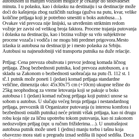
autobusom ili manjim vozilom moguće je čekanje do stodvadeset
minuta. I u polasku, kao i dolasku na destinaiju i sa destinacije može
doći do kašnjenja zbog različitih razloga (gužva na putu, kvar, velike
količine prtljaga koji je potrebno smestiti u boks autobusa…).
Ovakav vid prevoza nije linijski, sa utvrđenim striktnim redom
vožnje jer zavisi od velikog broja faktora. Procene trajanja putovanja
i dolaska na destinaciju, kao i brzina vožnje su vrlo subjektivne
procene vozača i vodiča i ne mogu biti predmet prigovora.Mesto
izlaska iz autobusa na destinaciji je i mesto polaska za Srbiju.
Autobusi su najneudobniji vid transporta putnika na duže relacije.
Prtljag: Cena prevoza obuhvata i prevoz jednog komada ličnog
prtljaga. Zbog bezbednosti putnika, kod prevoza autobusom, a u
skladu sa Zakonom o bezbednosti saobraćaja na putu čl. 112 st. 1
tč.1 putnik može poneti 1 (jedan) komad prtljaga standardne
veličine, dimenzija oko: 45x30x75 cm (+10cm) ukupne težine do
25kg neophodnog za vreme letovanja koji se pakuje u boks
autobusa i 1 (jedan) komad ručnog prtljaga koji putnici unose sa
sobom u autobus. U slučaju većeg broja prtljaga i nestandardnog
prtljaga, prevoznik ili Organizator putovanja (u interesu komfora i
bezbednosti ostalih putnika) neće primiti višak prtljaga, kao ni drugu
robu koja nije za ličnu upotrebu tokom putovanja, kao ni zakonom
nedozvoljen prtljag (npr. u ručnm frižiderima…). U unutrašnjost
autobusa putnik može uneti 1 (jednu) manju torbu i tašnu koja
obavezno mora stati u pregradu iznad sedišta ili ispod sedišta. Deca