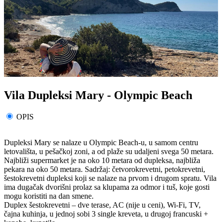
Vila Dupleksi Mary - Olympic Beach
OPIS
Dupleksi Mary se nalaze u Olympic Beach-u, u samom centru
letovališta, u pešačkoj zoni, a od plaže su udaljeni svega 50 metara.
Najbliži supermarket je na oko 10 metara od dupleksa, najbliža
pekara na oko 50 metara. Sadržaj: četvorokrevetni, petokrevetni,
šestokrevetni dupleksi koji se nalaze na prvom i drugom spratu. Vila
ima dugačak dvorišni prolaz sa klupama za odmor i tuš, koje gosti
mogu koristiti na dan smene.
Duplex šestokrevetni – dve terase, AC (nije u ceni), Wi-Fi, TV,
čajna kuhinja, u jednoj sobi 3 single kreveta, u drugoj francuski +