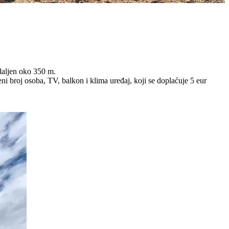
daljen oko 350 m.
 broj osoba, TV, balkon i klima uređaj, koji se doplaćuje 5 eur