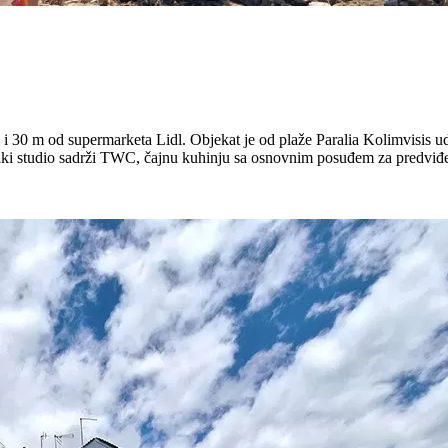
 i 30 m od supermarketa Lidl. Objekat je od plaže Paralia Kolimvisis u
ki studio sadrži TWC, čajnu kuhinju sa osnovnim posuđem za predviđeni