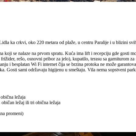
idla ka crkvi, oko 220 metara od plaže, u centru Paralije i u blizini svih 
a koji se nalaze na prvom spratu. Kuća ima lift i recepciju gde gosti m
ider, rešo, osnovni pribor za jelo), kupatilo, terasu sa garniturom za 
ju i besplatan Wi Fi internet čija se brzina protoka ne može garantovat
vka. Gosti sami održavaju higijenu u smeštaju. Vila nema sopstveni park
a obična ležaja
običan ležaj ili tri obična ležaja
žna promeni)