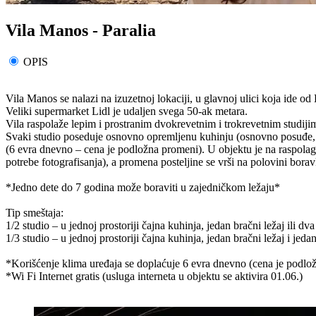
Vila Manos - Paralia
OPIS
Vila Manos se nalazi na izuzetnoj lokaciji, u glavnoj ulici koja ide od L
Veliki supermarket Lidl je udaljen svega 50-ak metara.
Vila raspolaže lepim i prostranim dvokrevetnim i trokrevetnim studijim
Svaki studio poseduje osnovno opremljenu kuhinju (osnovno posuđe, friž
(6 evra dnevno – cena je podložna promeni). U objektu je na raspolagan
potrebe fotografisanja), a promena posteljine se vrši na polovini bora
*Jedno dete do 7 godina može boraviti u zajedničkom ležaju*
Tip smeštaja:
1/2 studio – u jednoj prostoriji čajna kuhinja, jedan bračni ležaj ili dv
1/3 studio – u jednoj prostoriji čajna kuhinja, jedan bračni ležaj i jedan 
*Korišćenje klima uređaja se doplaćuje 6 evra dnevno (cena je podlo
*Wi Fi Internet gratis (usluga interneta u objektu se aktivira 01.06.)