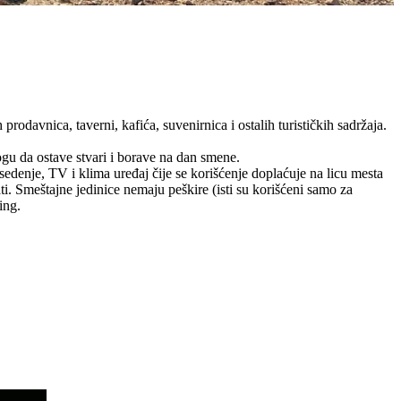
prodavnica, taverni, kafića, suvenirnica i ostalih turističkih sadržaja.
ogu da ostave stvari i borave na dan smene.
sedenje, TV i klima uređaj čije se korišćenje doplaćuje na licu mesta
i. Smeštajne jedinice nemaju peškire (isti su korišćeni samo za
ing.