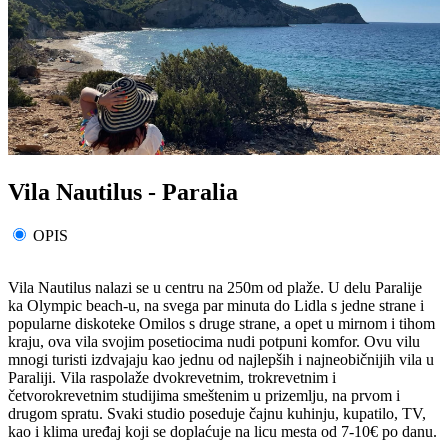
Vila Nautilus - Paralia
OPIS
Vila Nautilus nalazi se u centru na 250m od plaže. U delu Paralije
ka Olympic beach-u, na svega par minuta do Lidla s jedne strane i
popularne diskoteke Omilos s druge strane, a opet u mirnom i tihom
kraju, ova vila svojim posetiocima nudi potpuni komfor. Ovu vilu
mnogi turisti izdvajaju kao jednu od najlepših i najneobičnijih vila u
Paraliji. Vila raspolaže dvokrevetnim, trokrevetnim i
četvorokrevetnim studijima smeštenim u prizemlju, na prvom i
drugom spratu. Svaki studio poseduje čajnu kuhinju, kupatilo, TV,
kao i klima uređaj koji se doplaćuje na licu mesta od 7-10€ po danu.