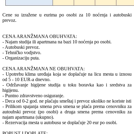
Cene su izražene u eurima po osobi za 10 noćenja i autobuski
prevoz.
CENA ARANŽMANA OBUHVATA:
- Najam studija ili apartmana na bazi 10 noćenja po osobi.
- Autobuski prevoz.
- Tehničko vodjstvo.
- Organizaciju puta.
CENA ARANŽMANA NE OBUHVATA:
- Upotrebu klima uređaja koja se doplaćuje na licu mesta u iznosu
od 5 - 10 EUR-a dnevno.
- Održavanje higijene studija u toku boravka kao i sredstva za
higijenu.
- Puntno zdravstveno osiguranje.
- Deca od 0-2 god. ne plaćaju smeštaj i prevoz ukoliko ne koriste isti
- Prilikom spajanja smena prva smena se plaća prema cenovniku za
autoubski prevoz (po osobi) a druga smena prema cenovniku za
najam apartmana (ukupno).
- Rezervacija mesta u autobusu se doplaćuje 20 eur po osobi.
POPUST I DOPLATE: