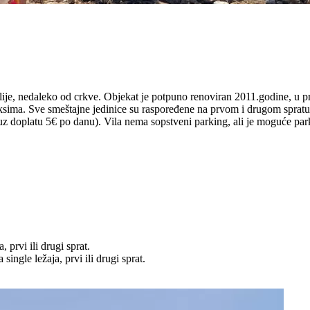
ije, nedaleko od crkve. Objekat je potpuno renoviran 2011.godine, u pri
eksima. Sve smeštajne jedinice su raspoređene na prvom i drugom spratu
z doplatu 5€ po danu). Vila nema sopstveni parking, ali je moguće parki
 prvi ili drugi sprat.
single ležaja, prvi ili drugi sprat.