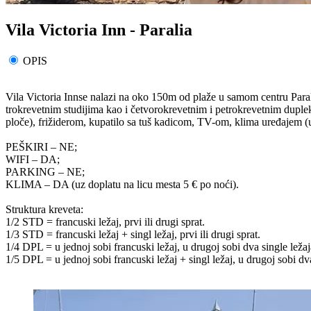
Vila Victoria Inn - Paralia
OPIS
Vila Victoria Innse nalazi na oko 150m od plaže u samom centru Paral
trokrevetnim studijima kao i četvorokrevetnim i petrokrevetnim dupl
ploče), frižiderom, kupatilo sa tuš kadicom, TV-om, klima uređajem (u
PEŠKIRI – NE;
WIFI – DA;
PARKING – NE;
KLIMA – DA (uz doplatu na licu mesta 5 € po noći).
Struktura kreveta:
1/2 STD = francuski ležaj, prvi ili drugi sprat.
1/3 STD = francuski ležaj + singl ležaj, prvi ili drugi sprat.
1/4 DPL = u jednoj sobi francuski ležaj, u drugoj sobi dva single ležaja,
1/5 DPL = u jednoj sobi francuski ležaj + singl ležaj, u drugoj sobi dva 