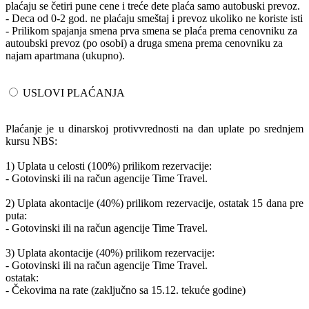
plaćaju se četiri pune cene i treće dete plaća samo autobuski prevoz.
- Deca od 0-2 god. ne plaćaju smeštaj i prevoz ukoliko ne koriste isti
- Prilikom spajanja smena prva smena se plaća prema cenovniku za
autoubski prevoz (po osobi) a druga smena prema cenovniku za
najam apartmana (ukupno).
USLOVI PLAĆANJA
Plaćanje je u dinarskoj protivvrednosti na dan uplate po srednjem
kursu NBS:
1) Uplata u celosti (100%) prilikom rezervacije:
- Gotovinski ili na račun agencije Time Travel.
2) Uplata akontacije (40%) prilikom rezervacije, ostatak 15 dana pre
puta:
- Gotovinski ili na račun agencije Time Travel.
3) Uplata akontacije (40%) prilikom rezervacije:
- Gotovinski ili na račun agencije Time Travel.
ostatak:
- Čekovima na rate (zaključno sa 15.12. tekuće godine)