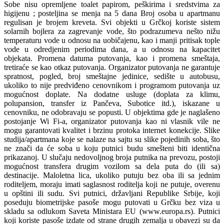
Sobe nisu opremljene toalet papirom, peškirima i sredstvima za
higijenu ; posteljina se menja na 5 dana Broj osoba u apartmanu
regulisan je brojem kreveta. Svi objekti u Grčkoj koriste sistem
solarnih bojlera za zagrevanje vode, što podrazumeva nešto nižu
temperaturu vode u odnosu na uobičajenu, kao i manji pritisak tople
vode u odredjenim periodima dana, a u odnosu na kapacitet
objekata. Promena datuma putovanja, kao i promena smeštaja,
tretiraće se kao otkaz putovanja. Organizator putovanja ne garantuje
spratnost, pogled, broj smeštajne jedinice, sedište u autobusu,
ukoliko to nije predviđeno cenovnikom i programom putovanja uz
mogućnost doplate. Na dodatne usluge (doplata za klimu,
polupansion, transfer iz Pančeva, Subotice itd.), iskazane u
cenovniku, ne odobravaju se popusti. U objektima gde je naglašeno
postojanje Wi Fi-a, organizator putovanja kao ni vlasnik vile ne
mogu garantovati kvalitet i brzinu protoka internet konekcije. Slike
studija/apartmana koje se nalaze na sajtu su slike pojedinih soba, što
ne znači da će soba u koju putnici budu smešteni biti identična
prikazanoj. U slučaju nedovoljnog broja putnika na prevozu, postoji
mogućnost transfera drugim vozilom sa dela puta do (ili sa)
destinacije. Maloletna lica, ukoliko putuju bez oba ili sa jednim
roditeljem, moraju imati saglasnost roditelja koji ne putuje, overenu
u opštini ili sudu. Svi putnici, državljani Republike Srbije, koji
poseduju biometrijske pasoše mogu putovati u Grčku bez viza u
skladu sa odlukom Saveta Ministara EU (www.europa.rs). Putnici
koji koriste pasoše izdate od strane drugih zemalja u obavezi su da