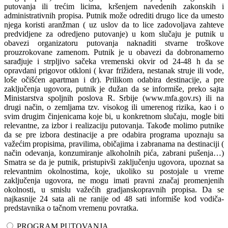
putovanja ili trećim licima, kršenjem navedenih zakonskih i
administrativnih propisa. Putnik može odrediti drugo lice da umesto
njega koristi aranžman ( uz uslov da to lice zadovoljava zahteve
predvidjene za odredjeno putovanje) u kom slučaju je putnik u
obavezi organizatoru putovanja naknaditi stvarne troškove
prouzrokovane zamenom. Putnik je u obavezi da dobronamerno
sarađjuje i strpljivo sačeka vremenski okvir od 24-48 h da se
opravdani prigovor otkloni ( kvar frižidera, nestanak struje ili vode,
loše očišćen apartman i dr). Prilikom odabira destinacije, a pre
zaključenja ugovora, putnik je dužan da se informiše, preko sajta
Ministarstva spoljnih poslova R. Srbije (www.mfa.gov.rs) ili na
drugi način, o zemljama tzv. visokog ili umerenog rizika, kao i o
svim drugim činjenicama koje bi, u konkretnom slučaju, mogle biti
relevantne, za izbor i realizaciju putovanja. Takođe molimo putnike
da se pre izbora destinacije a pre odabira programa upoznaju sa
važećim propisima, pravilima, običajima i zabranama na destinaciji (
način odevanja, konzumiranje alkoholnih pića, zabrani pušenja…)
Smatra se da je putnik, pristupivši zaključenju ugovora, upoznat sa
relevantnim okolnostima, koje, ukoliko su postojale u vreme
zaključenja ugovora, ne mogu imati pravni značaj promenjenih
okolnosti, u smislu važećih gradjanskopravnih propisa. Da se
najkasnije 24 sata ali ne ranije od 48 sati informiše kod vodiča-
predstavnika o tačnom vremenu povratka.
PROGRAM PUTOVANJA