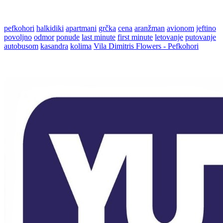
pefkohori
halkidiki
apartmani
grčka
cena
aranžman
avionom
jeftino
povoljno
odmor
ponude
last minute
first minute
letovanje
putovanje
autobusom
kasandra
kolima
Vila Dimitris Flowers - Pefkohori