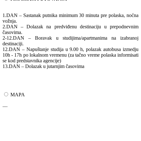
1.DAN – Sastanak putnika minimum 30 minuta pre polaska, noćna
vožnja.
2.DAN – Dolazak na predviđenu destinaciju u prepodnevnim
časovima.
2-12.DAN – Boravak u studijima/apartmanima na izabranoj
destinaciji.
12.DAN – Napuštanje studija u 9.00 h, polazak autobusa izmedju
10h - 17h po lokalnom vremenu (za tačno vreme polaska informisati
se kod predstavnika agencije)
13.DAN – Dolazak u jutarnjim časovima
MAPA
....