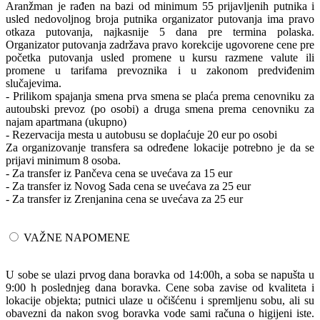
Aranžman je rađen na bazi od minimum 55 prijavljenih putnika i
usled nedovoljnog broja putnika organizator putovanja ima pravo
otkaza putovanja, najkasnije 5 dana pre termina polaska.
Organizator putovanja zadržava pravo korekcije ugovorene cene pre
početka putovanja usled promene u kursu razmene valute ili
promene u tarifama prevoznika i u zakonom predviđenim
slučajevima.
- Prilikom spajanja smena prva smena se plaća prema cenovniku za
autoubski prevoz (po osobi) a druga smena prema cenovniku za
najam apartmana (ukupno)
- Rezervacija mesta u autobusu se doplaćuje 20 eur po osobi
Za organizovanje transfera sa određene lokacije potrebno je da se
prijavi minimum 8 osoba.
- Za transfer iz Pančeva cena se uvećava za 15 eur
- Za transfer iz Novog Sada cena se uvećava za 25 eur
- Za transfer iz Zrenjanina cena se uvećava za 25 eur
VAŽNE NAPOMENE
U sobe se ulazi prvog dana boravka od 14:00h, a soba se napušta u
9:00 h poslednjeg dana boravka. Cene soba zavise od kvaliteta i
lokacije objekta; putnici ulaze u očišćenu i spremljenu sobu, ali su
obavezni da nakon svog boravka vode sami računa o higijeni iste.