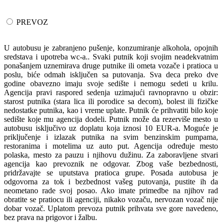
PREVOZ
U autobusu je zabranjeno pušenje, konzumiranje alkohola, opojnih
sredstava i upotreba wc-a.. Svaki putnik koji svojim neadekvatnim
ponašanjem uznemirava druge putnike ili ometa vozače i pratioca u
poslu, biće odmah isključen sa putovanja. Sva deca preko dve
godine obavezno imaju svoje sedište i nemogu sedeti u krilu.
Agencija pravi raspored sedenja uzimajući ravnopravno u obzir:
starost putnika (stara lica ili porodice sa decom), bolest ili fizičke
nedostatke putnika, kao i vreme uplate. Putnik će prihvatiti bilo koje
sedište koje mu agencija dodeli. Putnik može da rezerviše mesto u
autobusu isključivo uz doplatu koja iznosi 10 EUR-a. Moguće je
priključenje i izlazak putnika na svim benzinskim pumpama,
restoranima i motelima uz auto put. Agencija određuje mesto
polaska, mesto za pauzu i njihovu dužinu. Za zaboravljene stvari
agencija kao prevoznik ne odgovar. Zbog vaše bezbednosti,
pridržavajte se uputstava pratioca grupe. Posada autobusa je
odgovorna za tok i bezbednost vašeg putovanja, pustite ih da
neometano rade svoj posao. Ako imate primedbe na njihov rad
obratite se pratiocu ili agenciji, nikako vozaču, nervozan vozač nije
dobar vozač. Uplatom prevoza putnik prihvata sve gore navedeno,
bez prava na prigovor i žalbu.