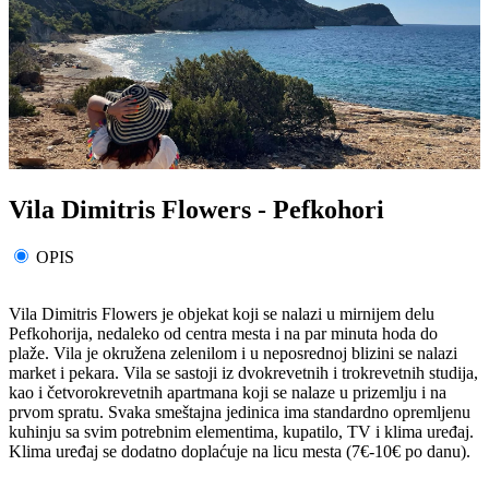
Vila Dimitris Flowers - Pefkohori
OPIS
Vila Dimitris Flowers je objekat koji se nalazi u mirnijem delu
Pefkohorija, nedaleko od centra mesta i na par minuta hoda do
plaže. Vila je okružena zelenilom i u neposrednoj blizini se nalazi
market i pekara. Vila se sastoji iz dvokrevetnih i trokrevetnih studija,
kao i četvorokrevetnih apartmana koji se nalaze u prizemlju i na
prvom spratu. Svaka smeštajna jedinica ima standardno opremljenu
kuhinju sa svim potrebnim elementima, kupatilo, TV i klima uređaj.
Klima uređaj se dodatno doplaćuje na licu mesta (7€-10€ po danu).