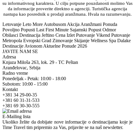
su informativnog karaktera. U cilju potpune pouzdanosti molimo Vas
da informacije proverite direktno u agenciji. Turistička agencija
nastupa kao posrednik u prodaji aranžmana. Hvala na razumevanju.
Letovanje Leto More Autobusom Akcija Aranžmani Ponuda
Povoljno Popusti Last First Minute Sajamski Popust Odmor
Obilasci Destinacija Jeftino Cena Izlet Putovanje Vikend Putovanje
Metropola Evropski Grad Zimovanje Skijanje Wellness Spa Dalake
Destinacije Avionom Aktuelne Ponude 2026
JAVITE NAM SE
Adresa
Knjaza Miloša 263, lok. 29 - TC Peštan
Aranđelovac, Srbija
Radno vreme
Ponedeljak - Petak: 10:00 - 18:00
Subotom: 10:00 - 15:00
Kontakt
+381 34 29-00-35
+381 60 31-31-533
+381 69 30-30-555
E-Mailing lista
Ukoliko želite da dobijate nove informacije o destinacijama koje je
Time Travel tim pripremio za Vas, prijavite se na naš newsletter.