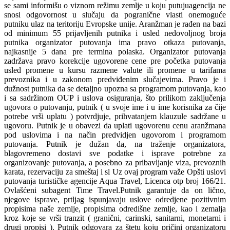
se sami informišu o viznom režimu zemlje u koju putujuagencija ne
snosi odgovornost u slučaju da pogranične vlasti onemoguće
putniku ulaz na teritoriju Evropske unije. Aranžman je rađen na bazi
od minimum 55 prijavljenih putnika i usled nedovoljnog broja
putnika organizator putovanja ima pravo otkaza putovanja,
najkasnije 5 dana pre termina polaska. Organizator putovanja
zadržava pravo korekcije ugovorene cene pre početka putovanja
usled promene u kursu razmene valute ili promene u tarifama
prevoznika i u zakonom predviđenim slučajevima. Pravo je i
dužnost putnika da se detaljno upozna sa programom putovanja, kao
i sa sadržinom OUP i uslova osiguranja, što prilikom zaključenja
ugovora o putovanju, putnik ( u svoje ime i u ime korisnika za čije
potrebe vrši uplatu ) potvrdjuje, prihvatanjem klauzule sadržane u
ugovoru. Putnik je u obavezi da uplati ugovorenu cenu aranžmana
pod uslovima i na način predvidjen ugovorom i programom
putovanja. Putnik je dužan da, na traženje organizatora,
blagovremeno dostavi sve podatke i isprave potrebne za
organizovanje putovanja, a posebno za pribavljanje viza, prevoznih
karata, rezervaciju za smeštaj i sl Uz ovaj program važe Opšti uslovi
putovanja turističke agencije Aqua Travel, Licenca otp broj 166/21.
Ovlašćeni subagent Time Travel.Putnik garantuje da on lično,
njegove isprave, prtljag ispunjavaju uslove odredjene pozitivnim
propisima naše zemlje, propisima odredišne zemlje, kao i zemalja
kroz koje se vrši tranzit ( granični, carinski, sanitarni, monetarni i
drugi propisi ). Putnik odgovara za štetu koju pričini organizatoru