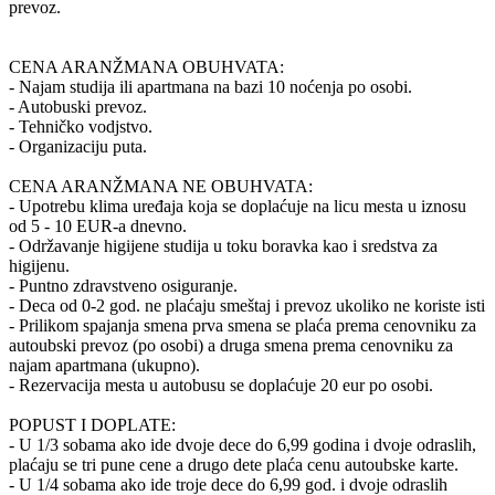
prevoz.
CENA ARANŽMANA OBUHVATA:
- Najam studija ili apartmana na bazi 10 noćenja po osobi.
- Autobuski prevoz.
- Tehničko vodjstvo.
- Organizaciju puta.
CENA ARANŽMANA NE OBUHVATA:
- Upotrebu klima uređaja koja se doplaćuje na licu mesta u iznosu
od 5 - 10 EUR-a dnevno.
- Održavanje higijene studija u toku boravka kao i sredstva za
higijenu.
- Puntno zdravstveno osiguranje.
- Deca od 0-2 god. ne plaćaju smeštaj i prevoz ukoliko ne koriste isti
- Prilikom spajanja smena prva smena se plaća prema cenovniku za
autoubski prevoz (po osobi) a druga smena prema cenovniku za
najam apartmana (ukupno).
- Rezervacija mesta u autobusu se doplaćuje 20 eur po osobi.
POPUST I DOPLATE:
- U 1/3 sobama ako ide dvoje dece do 6,99 godina i dvoje odraslih,
plaćaju se tri pune cene a drugo dete plaća cenu autoubske karte.
- U 1/4 sobama ako ide troje dece do 6,99 god. i dvoje odraslih