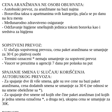
CENA ARANŽMANA NE OSOBI OBUHVATA:
- Autobuski prevoz, za aranžmane na bazi najma
- Boravišna taksa u apartmanima svih kategorija, plaća se po danu
na licu mesta
- Međunarodno zdravstveno osiguranje
- Održavanje higijene smeštajnih jedinica tokom boravka kao i
sredstva za higijenu
SOPSTVENI PREVOZ:
- U slučaju sopstvenog prevoza, cena paket aranžmana se umanjuje
za 30 € po plativoj osobi
- Termini oznaceni * nemaju umanjenje za sopstveni prevoz
- Vaucer se preuzima u agenciji 7 dana pre polaska na put
SPAJANJE SMENA U SLUČAJU KORIŠĆENJA
AUTOBUSKOG PREVOZA:
- Za spajanje dve ili više smena, gde su sve cene na bazi paket
aranžmana, cena dodatnih smena se umanjuje za 30 € (ne odnosi se
na smene obeležene sa *).
- Za spajanje dve smene od kojih obe čine paket aranžman (od kojih
je jedna smena označena *, a druga ne), ukupna cena se umanjuje za
30€.