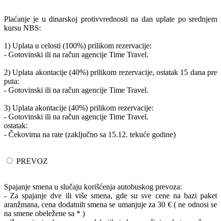
Plaćanje je u dinarskoj protivvrednosti na dan uplate po srednjem
kursu NBS:
1) Uplata u celosti (100%) prilikom rezervacije:
- Gotovinski ili na račun agencije Time Travel.
2) Uplata akontacije (40%) prilikom rezervacije, ostatak 15 dana pre
puta:
- Gotovinski ili na račun agencije Time Travel.
3) Uplata akontacije (40%) prilikom rezervacije:
- Gotovinski ili na račun agencije Time Travel.
ostatak:
- Čekovima na rate (zaključno sa 15.12. tekuće godine)
PREVOZ
Spajanje smena u slučaju korišćenja autobuskog prevoza:
- Za spajanje dve ili više smena, gde su sve cene na bazi paket
aranžmana, cena dodatnih smena se umanjuje za 30 € ( ne odnosi se
na smene obeležene sa * )