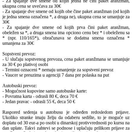
- Za spajanje dve smene od kojih jedna ne čini paket aranžman,
ukupna cena se uvećava za 30€
- Za spajanje dve smene od kojih obe čine paket aranžman (od kojih
je jedna smena označena *, a druga ne), ukupna cena se umanjuje za
30€
- Za spajanje dve smene od kojih prva čini paket aranžman,
obeležen sa *, a druga smena ima opciono cenu bez * i obeleženu sa
* (npr. 110/165*), obračunava se dodatna smena označena *
umanjena za 30€
Sopstveni prevoz:
- U slučaju sopstvenog prevoza, cena paket aranžmana se umanjuje
za 30 € po plativoj osobi
- Termini oznaceni * nemaju umanjenje za sopstveni prevoz
- Vaucer se preuzima u agenciji 7 dana pre polaska na put
Autobuski prevoz:
- Mogućnost kupovine samo autobuske karte:
- Povratna karta - odrasli 80 €, deca 70 €
- Jedan pravac - odrasli 55 €, deca 50 €
Raspored sedenja u autobusu je određen redosledom prijave.
Ukoliko stranke imaju želju da odaberu sedište, to je moguće uz
doplatu od 30 eur-a po osobi u dinarskoj protivvrednosti po kursu na
dan uplate. Takvi zahtevi se podnose i uplaćuju prilikom prijave za