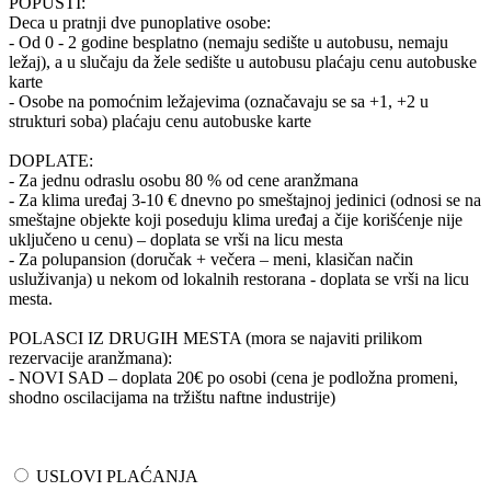
POPUSTI:
Deca u pratnji dve punoplative osobe:
- Od 0 - 2 godine besplatno (nemaju sedište u autobusu, nemaju
ležaj), a u slučaju da žele sedište u autobusu plaćaju cenu autobuske
karte
- Osobe na pomoćnim ležajevima (označavaju se sa +1, +2 u
strukturi soba) plaćaju cenu autobuske karte
DOPLATE:
- Za jednu odraslu osobu 80 % od cene aranžmana
- Za klima uređaj 3-10 € dnevno po smeštajnoj jedinici (odnosi se na
smeštajne objekte koji poseduju klima uređaj a čije korišćenje nije
uključeno u cenu) – doplata se vrši na licu mesta
- Za polupansion (doručak + večera – meni, klasičan način
usluživanja) u nekom od lokalnih restorana - doplata se vrši na licu
mesta.
POLASCI IZ DRUGIH MESTA (mora se najaviti prilikom
rezervacije aranžmana):
- NOVI SAD – doplata 20€ po osobi (cena je podložna promeni,
shodno oscilacijama na tržištu naftne industrije)
USLOVI PLAĆANJA