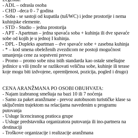
- ADL – odrasla osoba
- CHD –deca 0 - 7 godina
- Soba - se sastoji od kupatila (tuš/WC) i jedne prostorije i nema
kuhinjske elemente.
- STD - Studio – jedna prostorija
- APT - Apartman – jedna spavaća soba + kuhinja ili dve spavaće
sobe od kojih je u jednoj I kuhinja.
- DPL - Dupleks apartman – dve spavaće sobe + zasebna kuhinja
- * – kod smena obeleženih zvezdicom ne postoji mogućnost
umanjenja cene za sopstveni prevoz
- Promo – promo sobe nisu istih standarda kao ostale smeštajne
jedinice u vili (može se razlikovati veličina sobe, kuhinje ili terase
koje mogu biti izdvojene, opremljenost, pozicija, pogled i drugo)
CENA ARANŽMANA PO OSOBI OBUHVATA:
- Najam izabranog smeštaja na bazi 10 ili 7 noćenja
- Samo za paket aranžmane - prevoz autobusom turističke klase sa
uključenim trajektom na relacijama navedenim u programu
putovanja
- Usluge licenciranog pratioca grupe
- Usluge predstavnika organizatora putovanja ili ino-partnera na
destinaciji
- Troškove organizacije i realizacije aranžmana