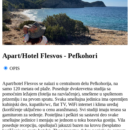
Apart/Hotel Flesvos - Pefkohori
OPIS
Apart/hotel Flesvos se nalazi u centralnom delu Pefkohorija, na
samo 120 metara od plaže. Poseduje dvokrevetna studija sa
pomoćnim ležajem (fotelja na razvlačenje), smeštene u spuštenom
prizemlju i na prvom spratu. Svaka smeštajna jedinica ima opremljen
kuhinjski deo, kupatilo/wc, flat TV, WiFi internet i klima uređaj
(korišćenje uključeno u cenu aranžmana). Svi studiji imaju terasu sa
garniturom za sedenje. Posteljina i peškiri su sastavni deo svake
smeštajne jedinice i menjaju se jednom u toku boravka gostiju. Vila
poseduje recepciju, opuštajući jakuzzi bazen na krovu (besplatno