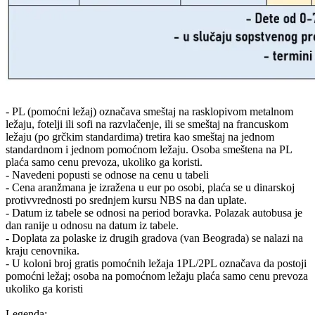
- PL (pomoćni ležaj) označava smeštaj na rasklopivom metalnom
ležaju, fotelji ili sofi na razvlačenje, ili se smeštaj na francuskom
ležaju (po grčkim standardima) tretira kao smeštaj na jednom
standardnom i jednom pomoćnom ležaju. Osoba smeštena na PL
plaća samo cenu prevoza, ukoliko ga koristi.
- Navedeni popusti se odnose na cenu u tabeli
- Cena aranžmana je izražena u eur po osobi, plaća se u dinarskoj
protivvrednosti po srednjem kursu NBS na dan uplate.
- Datum iz tabele se odnosi na period boravka. Polazak autobusa je
dan ranije u odnosu na datum iz tabele.
- Doplata za polaske iz drugih gradova (van Beograda) se nalazi na
kraju cenovnika.
- U koloni broj gratis pomoćnih ležaja 1PL/2PL označava da postoji
pomoćni ležaj; osoba na pomoćnom ležaju plaća samo cenu prevoza
ukoliko ga koristi
Legenda: