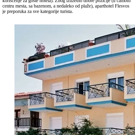
korišćenje za goste hotela). Zbog izuzetno dobre pozicije (u camom
centru mesta, sa bazenom, a nedaleko od plaže), aparthotel Flesvos
je preporuka za sve kategorije turista.