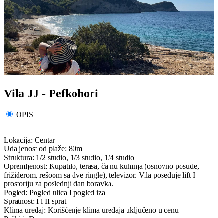
Vila JJ - Pefkohori
OPIS
Lokacija: Centar
Udaljenost od plaže: 80m
Struktura: 1/2 studio, 1/3 studio, 1/4 studio
Opremljenost: Kupatilo, terasa, čajnu kuhinja (osnovno posuđe,
frižiderom, rešoom sa dve ringle), televizor. Vila poseduje lift I
prostoriju za poslednji dan boravka.
Pogled: Pogled ulica I pogled iza
Spratnost: I i II sprat
Klima uređaj: Korišćenje klima uređaja uključeno u cenu