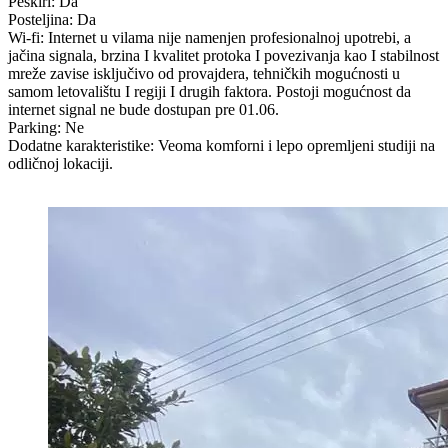
Peškiri: Da
Posteljina: Da
Wi-fi: Internet u vilama nije namenjen profesionalnoj upotrebi, a
jačina signala, brzina I kvalitet protoka I povezivanja kao I stabilnost
mreže zavise isključivo od provajdera, tehničkih mogućnosti u
samom letovalištu I regiji I drugih faktora. Postoji mogućnost da
internet signal ne bude dostupan pre 01.06.
Parking: Ne
Dodatne karakteristike: Veoma komforni i lepo opremljeni studiji na
odličnoj lokaciji.