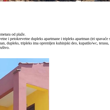
 metara od plaže.
tne i petokrevetne dupleks apartmane i tripleks apartman (tri spavaće
an, dupleks, tripleks ima opremljen kuhinjski deo, kupatilo/wc, terasu,
ruštvo.