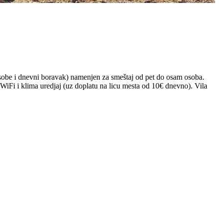
 sobe i dnevni boravak) namenjen za smeštaj od pet do osam osoba.
 WiFi i klima uredjaj (uz doplatu na licu mesta od 10€ dnevno). Vila