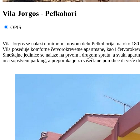
Vila Jorgos - Pefkohori
OPIS
Vila Jorgos se nalazi u mirnom i novom delu Pefkohorija, na oko 180
Vila poseduje komforne četvorokrevetne apartmane, kao i četvorokreve
Smeštajne jedinice se nalaze na prvom i drugom spratu, a svaki apartm
ima sopstveni parking, a preporuka je za višečlane porodice ili veće d